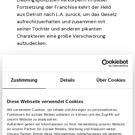
Fortsetzung der Franchise kehrt der Held
aus Detroit nach L.A. zurück, um das Gesetz
aufrechtzuerhalten und zusammen mit
seiner Tochter und anderen pikanten
Charakteren eine große Verschwörung
aufzudecken.
Ich – Einfach
unverbesserlich 4
Zustimmung
Details
Über Cookies
Die Mini-Gelbtöne werden im Jahr 2026 die
Diese Webseite verwendet Cookies
Kinowelt erobern! Gru und Lucy, die besten
Eltern im Minion-Königreich, werden Gru Jr.
Wir verwenden Cookies, um Inhalte und Anzeigen zu personalisieren,
Funktionen für soziale Medien anbieten zu können und die Zugriffe auf
bekommen! Obwohl es für Lucy aufregend
unsere Website zu analysieren.
sein wird, mehr Gelb in ihr Leben zu
Außerdem geben wir Informationen zu Ihrer Verwendung unserer Website
an unsere Partner für soziale Medien, Werbung und Analysen weiter.
bringen, werden er und ihre Adoptivtöchter
Unsere Partner führen diese Informationen möglicherweise mit weiteren