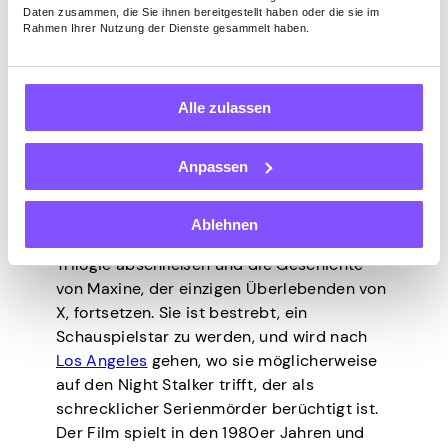
es mit einem Kriminellen zu tun haben, der
Daten zusammen, die Sie ihnen bereitgestellt haben oder die sie im
Rahmen Ihrer Nutzung der Dienste gesammelt haben.
bereit ist, ihnen zu schaden. Es ist nur eine
lustige gelbe Geschichte, die dich dazu
bringen wird, mehr Banane zu wollen
(hungrig nach mehr). 🙂
Alle zulassen
MaXXXine
Anpassen
Ablehnen
In diesem Jahr wird Ti West seine Horror-
Trilogie abschließen und die Geschichte
von Maxine, der einzigen Überlebenden von
X, fortsetzen. Sie ist bestrebt, ein
Schauspielstar zu werden, und wird nach
Los Angeles
gehen, wo sie möglicherweise
auf den Night Stalker trifft, der als
schrecklicher Serienmörder berüchtigt ist.
Der Film spielt in den 1980er Jahren und