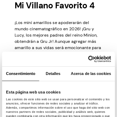
Mi Villano Favorito 4
¡Los mini amarillos se apoderarán del
mundo cinematográfico en 2026! ¡Gru y
Lucy, los mejores padres del reino Minion,
obtendrán a Gru Jr! Aunque agregar más
amarillo a sus vidas será emocionante para
Lucy, él y sus hijas adoptivas tendrán que
lidiar con un criminal dispuesto a hacerles
daño. No es más que una divertida historia
amarilla que te hará querer más plátano
Consentimiento
Detalles
Acerca de las cookies
(hambriento de más). 🙂
Esta página web usa cookies
MaXXXine
Las cookies de este sitio web se usan para personalizar el contenido y los
anuncios, ofrecer funciones de redes sociales y analizar el tráfico.
Además, compartimos información sobre el uso que haga del sitio web con
nuestros partners de redes sociales, publicidad y análisis web, quienes
Este año, Ti West finalizará su trilogía de
pueden combinarla con otra información que les haya proporcionado o que