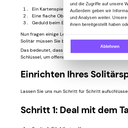
und die Zugriffe auf unsere 
Ein Kartenspiel (52 Karten, keine Joker).
Außerdem geben wir Informat
Eine flache Oberfläche, wie ein Tisch, ein S
und Analysen weiter. Unsere
Geduld beim Einrichten des Spiels.
ihnen bereitgestellt haben o
Nun fragen einige Leute: “Erfordert Solitär rote u
Solitär müssen Sie beim Stapeln die Farben wech
Ablehnen
Das bedeutet, dass rote Herzen oder Karo unter s
Schlüssel, um offene Karten zu bewegen und das S
Einrichten Ihres Solitärsp
Lassen Sie uns nun Schritt für Schritt aufschlüssel
Schritt 1: Deal mit dem T