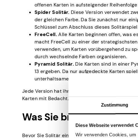
offenen Karten in aufsteigender Reihenfolge
Spider Solitär.
Diese Version verwendet zwe
der gleichen Farbe. Da Sie zunächst nur eini
Schlüssel zum Abschluss dieses Solitärspiel
FreeCell.
Alle Karten beginnen offen, was es
macht FreeCell zu einer der strategischsten 
verwenden, um Karten vorübergehend zu spe
durch wechselnde Farben organisieren.
Pyramid Solitär.
Die Karten sind in einer 
13 ergeben. Da nur aufgedeckte Karten spiel
unterhaltsamen Mischung aus Glück und Ges
Jede Version hat ihre eigene Wendung, aber die G
Karten mit Bedacht.
Zustimmung
Was Sie brauchen, um Sol
Diese Webseite verwendet 
Wir verwenden Cookies, um I
Bevor Sie Solitär einrichten können, benötigen Si