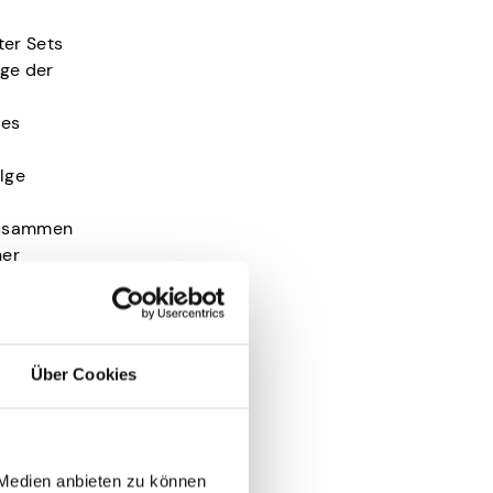
ter Sets
üge der
 es
”
lge
 zusammen
ner
nen
Über Cookies
 Medien anbieten zu können