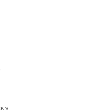
hr
s zum