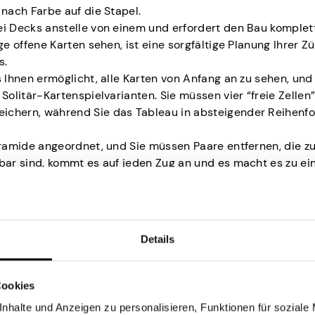
 nach Farbe auf die Stapel.
i Decks anstelle von einem und erfordert den Bau komplet
ge offene Karten sehen, ist eine sorgfältige Planung Ihrer Z
s.
 Ihnen ermöglicht, alle Karten von Anfang an zu sehen, und
Solitär-Kartenspielvarianten. Sie müssen vier “freie Zellen
ichern, während Sie das Tableau in absteigender Reihenfo
Pyramide angeordnet, und Sie müssen Paare entfernen, die
bar sind, kommt es auf jeden Zug an und es macht es zu ei
chicklichkeit.
rundlage des Spiels bleibt die gleiche – entferne die offe
Details
itär zu spielen
Cookies
nhalte und Anzeigen zu personalisieren, Funktionen für soziale
e mehrere Dinge: