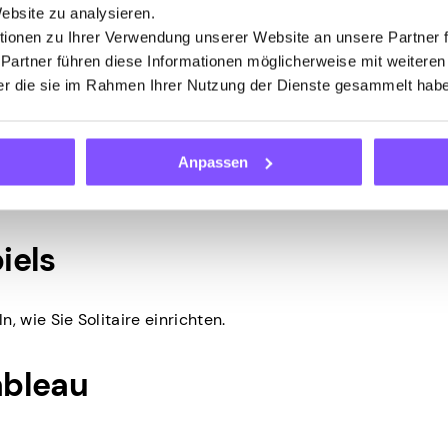
Website zu analysieren.
ionen zu Ihrer Verwendung unserer Website an unsere Partner 
chreibtisch oder der Boden.
 Partner führen diese Informationen möglicherweise mit weitere
der die sie im Rahmen Ihrer Nutzung der Dienste gesammelt hab
nd schwarze Karten?”. Die Antwort ist ja, das tut es. Im klas
seln.
Anpassen
chwarzes Kreuz oder Pik gelegt werden sollten. Dies ist de
olitärspiel zu gewinnen.
iels
n, wie Sie Solitaire einrichten.
ableau