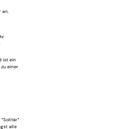
 an.
Ihr
n
 ist ein
 zu einer
“Solitär”
gst alle