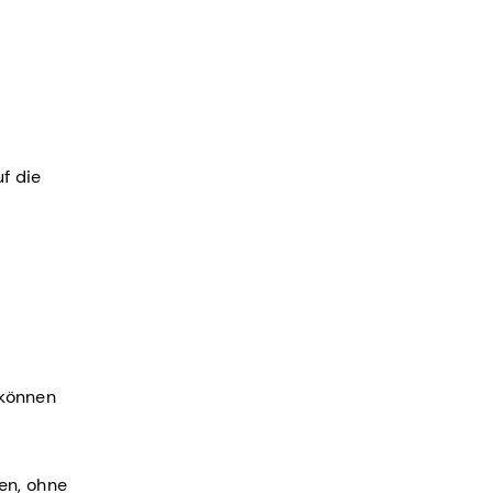
uf die
 können
len, ohne