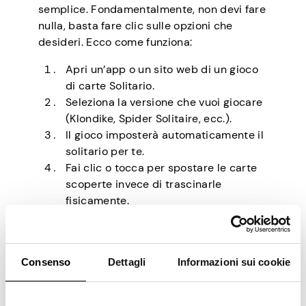
semplice. Fondamentalmente, non devi fare
nulla, basta fare clic sulle opzioni che
desideri. Ecco come funziona:
Apri un’app o un sito web di un gioco
di carte Solitario.
Seleziona la versione che vuoi giocare
(Klondike, Spider Solitaire, ecc.).
Il gioco imposterà automaticamente il
solitario per te.
Fai clic o tocca per spostare le carte
scoperte invece di trascinarle
fisicamente.
Le differenze tra solitario fisico e digitale
non sono critiche, si tratta solo di comodità.
Ad esempio, le versioni digitali impostano il
Consenso
Dettagli
Informazioni sui cookie
layout per te, mescolano per te e possono
anche includere alcuni suggerimenti o