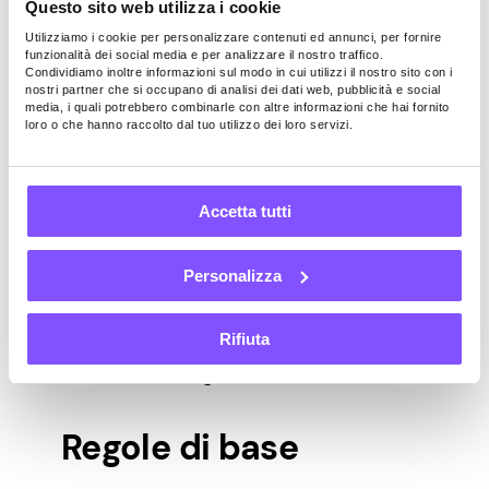
opzioni di “annullamento”.
Questo sito web utilizza i cookie
Inoltre, non è necessario ricordare dove
Utilizziamo i cookie per personalizzare contenuti ed annunci, per fornire
funzionalità dei social media e per analizzare il nostro traffico.
posizionare le carte scoperte poiché
Condividiamo inoltre informazioni sul modo in cui utilizzi il nostro sito con i
l’impostazione è automatica. Giocare al
nostri partner che si occupano di analisi dei dati web, pubblicità e social
media, i quali potrebbero combinarle con altre informazioni che hai fornito
solitario digitale è un ottimo modo per
loro o che hanno raccolto dal tuo utilizzo dei loro servizi.
giocare al solitario ovunque senza bisogno
di un mazzo di carte e di un tableau.
Accetta tutti
Come giocare al
solitario
Personalizza
Rifiuta
Ora che sai come configurare il solitario,
esaminiamo le regole.
Regole di base