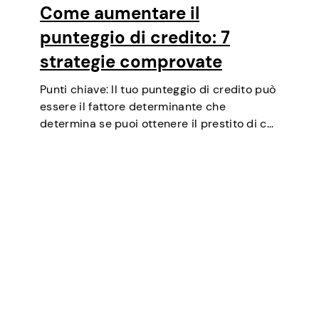
Come aumentare il
punteggio di credito: 7
strategie comprovate
Punti chiave: Il tuo punteggio di credito può
essere il fattore determinante che
determina se puoi ottenere il prestito di cui
hai bisogno, negoziare tassi di interesse più
bassi, affittare un appartamento o
addirittura essere un fattore in alcuni test…