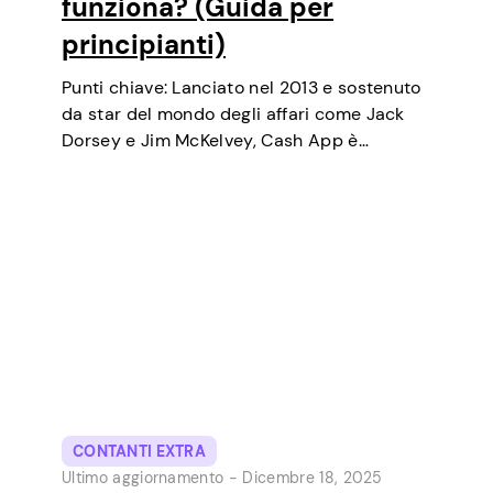
funziona? (Guida per
principianti)
Punti chiave: Lanciato nel 2013 e sostenuto
da star del mondo degli affari come Jack
Dorsey e Jim McKelvey, Cash App è
cresciuto costantemente fino a diventare
uno degli strumenti di pagamento digitale
più popolari negli USA. Inizialmente un
portafoglio…
CONTANTI EXTRA
Ultimo aggiornamento -
Dicembre 18, 2025