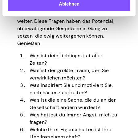
Ablehnen
die Oberfläche zu durchbrechen. Wenn Sie
in die Tiefe gehen wollen, suchen Sie nicht
weiter. Diese Fragen haben das Potenzial,
überwältigende Gespräche in Gang zu
setzen, die ewig weitergehen können.
Genießen!
Was ist dein Lieblingszitat aller
Zeiten?
Was ist der größte Traum, den Sie
verwirklichen möchten?
Was inspiriert Sie und motiviert Sie,
noch härter zu arbeiten?
Was ist die eine Sache, die du an der
Gesellschaft ändern würdest?
Was hattest du immer Angst, mich zu
fragen?
Welche Ihrer Eigenschaften ist Ihre
Lieblingseigenschaft?