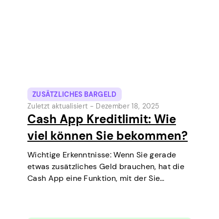
ein Peer-to-Peer-Geldtransferdienst,
bietet die Cash App…
ZUSÄTZLICHES BARGELD
Zuletzt aktualisiert -
Dezember 18, 2025
Cash App Kreditlimit: Wie
viel können Sie bekommen?
Wichtige Erkenntnisse: Wenn Sie gerade
etwas zusätzliches Geld brauchen, hat die
Cash App eine Funktion, mit der Sie
kurzfristige Kredite direkt auf Ihrem Handy
aufnehmen können. Es ist eine einfache
Möglichkeit, eine kleine Ausgabe vor dem