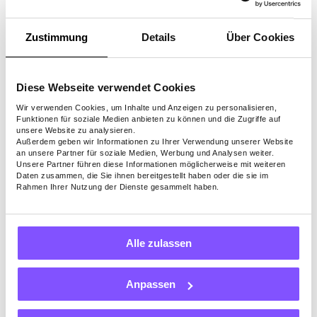
perfekten Tag?
Was steht auf Ihrer Bucket List?
Zustimmung
Details
Über Cookies
Was ist deine seltsamste
Angewohnheit?
Was ist eine Sache, die ich nicht über
Diese Webseite verwendet Cookies
dich weiß, die mich überraschen
Wir verwenden Cookies, um Inhalte und Anzeigen zu personalisieren,
würde?
Funktionen für soziale Medien anbieten zu können und die Zugriffe auf
Wenn wir uns jemals in einer Zombie-
unsere Website zu analysieren.
Außerdem geben wir Informationen zu Ihrer Verwendung unserer Website
Apokalypse befänden, was würdest du
an unsere Partner für soziale Medien, Werbung und Analysen weiter.
tun?
Unsere Partner führen diese Informationen möglicherweise mit weiteren
Daten zusammen, die Sie ihnen bereitgestellt haben oder die sie im
Wenn du in einer Reality-Show wärst,
Rahmen Ihrer Nutzung der Dienste gesammelt haben.
welche wäre das?
Tiefgründige Fragen
Alle zulassen
Okay, wir haben ein paar neue Dinge
Anpassen
gelernt, die Fantasie angeregt und hatten
ein bisschen Spaß. Jetzt ist es an der Zeit,