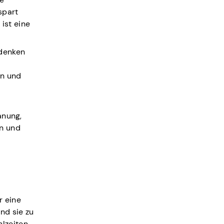
spart
ist eine
 denken
in und
anung,
en und
r eine
nd sie zu
hlzeiten