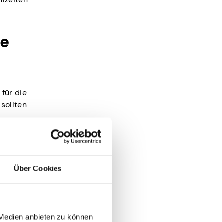
he
für die
sollten
das auch
ährend
 mehr
Über Cookies
 Medien anbieten zu können