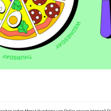
lzeiten jeden Monat Hunderte von Dollar sparen können? D