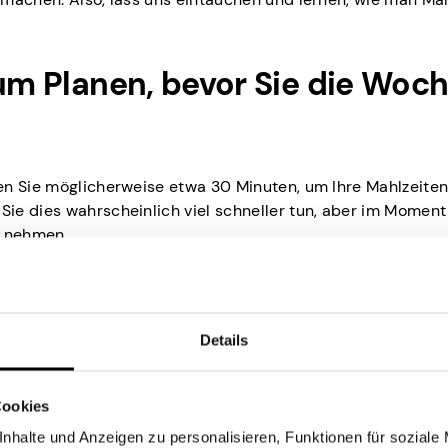
zum Planen, bevor Sie die Woc
en Sie möglicherweise etwa 30 Minuten, um Ihre Mahlzeiten 
ie dies wahrscheinlich viel schneller tun, aber im Moment 
t nehmen.
he. Und wenn wir von der Küche sprechen, dann meinen wir 
ehen können, was Sie zur Hand haben und was Ihnen fehlt, w
icht auf das Gedächtnis, um zu vermeiden, dass Sie am Ende
brauchen.
Details
Kalender
Cookies
nhalte und Anzeigen zu personalisieren, Funktionen für soziale