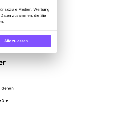
an
ensstil
für soziale Medien, Werbung
 haben
n Daten zusammen, die Sie
en.
elles
g
Alle zulassen
er
i denen
e Sie