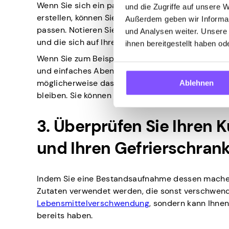
Wenn Sie sich ein paar Minuten Zeit nehmen, um 
und die Zugriffe auf unsere 
erstellen, können Sie effizienter planen, Stress a
Außerdem geben wir Informat
passen. Notieren Sie sich also alle Veranstaltung
und Analysen weiter. Unsere
und die sich auf Ihre Essensplanung auswirken kö
ihnen bereitgestellt haben o
Wenn Sie zum Beispiel am Dienstagabend eine spä
und einfaches Abendessen ein. Oder wenn Sie a
möglicherweise das Rezept verdoppeln, um alle z
Ablehnen
bleiben. Sie können sie jederzeit einfrieren und
3. Überprüfen Sie Ihren
und Ihren Gefrierschran
Indem Sie eine Bestandsaufnahme dessen machen,
Zutaten verwendet werden, die sonst verschwende
Lebensmittelverschwendung
, sondern kann Ihnen
bereits haben.