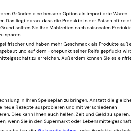
reren Gründen eine bessere Option als importierte Waren
r. Das liegt daran, dass die Produkte in der Saison oft reic
Grund sollten Sie Ihre Mahlzeiten nach saisonalen Produkt
zu sparen.
Regel frischer und haben mehr Geschmack als Produkte auß
 angebaut und auf dem Höhepunkt seiner Reife gepflückt wird
mittelgeschäft zu erreichen. Außerdem können Sie es einfri
hslung in Ihren Speiseplan zu bringen. Anstatt die gleich
ie neue Rezepte ausprobieren und mit verschiedenen
n. Dies kann Ihnen auch helfen, Zeit und Geld zu sparen, 
gen, wenn Sie in den Supermarkt oder Lebensmittelgeschäf
en enthalten, die
Sie bereits haben
, oder Produkte, die bal