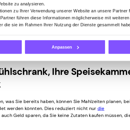
Ihren Kalender zu überprüfen, wenn Sie einen Ernährungspl
Website zu analysieren.
bbauen und sicherstellen, dass Ihre Mahlzeiten zu Ihrem Leb
ionen zu Ihrer Verwendung unserer Website an unsere Partner 
en, Termine oder Aktivitäten, die Sie für die Woche geplant
 Partner führen diese Informationen möglicherweise mit weitere
nnten.
der die sie im Rahmen Ihrer Nutzung der Dienste gesammelt hab
te Besprechung haben, planen Sie für diesen Tag ein schn
m Mittwoch eine Menschenmenge erwarten, müssen Sie
u ernähren. Machen Sie sich keine Sorgen, wenn Reste übri
Anpassen
 abends verwenden, wenn Sie keine Zeit zum Kochen haben.
 Kühlschrank, Ihre Speisekamm
k
 was Sie bereits haben, können Sie Mahlzeiten planen, be
t werden könnten. Dies reduziert nicht nur
die
 auch Geld sparen, da Sie keine Zutaten kaufen müssen, di