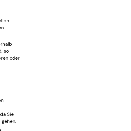
hlich
en
erhalb
, so
eren oder
en
da Sie
t gehen.
d