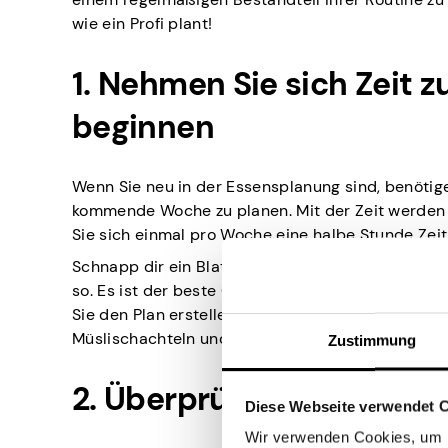
wie ein Profi plant!
1. Nehmen Sie sich Zeit 
beginnen
Wenn Sie neu in der Essensplanung sind, benötig
kommende Woche zu planen. Mit der Zeit werden S
Sie sich einmal pro Woche eine halbe Stunde Zei
Schnapp dir ein Blatt Papier und geh in die Küc
so. Es ist der beste Ort für diesen Job, da Sie s
Sie den Plan erstellen. Und verlassen Sie sich n
Müslischachteln und weniger Eier haben, als Sie 
Zustimmung
2. Überprüfen Sie Ihren 
Diese Webseite verwendet 
Wir verwenden Cookies, um I