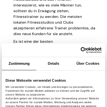
interessierst, wie es viele Männer tun,
solltest du in Erwägung ziehen,
Fitnesstrainer zu werden. Die meisten
lokalen Fitnessstudios und Clubs
akzeptieren erfahrene Trainer problemlos, da
dies neue Kunden für sie anzieht.
Es ist eine der besten
Nebenbeschäftigungen für Männer, die
körperlich und sozial aktiv bleiben wollen.
Man muss nicht nur selbst fit sein, sondern
Zustimmung
Details
Über Cookies
auch in der Lage sein, andere zu inspirieren
und zu motivieren, ebenfalls gesund zu
bleiben. Gute Fitnesstrainer verdienen auch
Diese Webseite verwendet Cookies
viel zusätzliches Geld.
Wir verwenden Cookies, um Inhalte und Anzeigen zu personalisieren,
Funktionen für soziale Medien anbieten zu können und die Zugriffe auf
Verdienstmöglichkeiten
unsere Website zu analysieren.
Außerdem geben wir Informationen zu Ihrer Verwendung unserer Website
an unsere Partner für soziale Medien, Werbung und Analysen weiter.
Unsere Partner führen diese Informationen möglicherweise mit weiteren