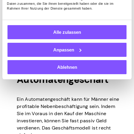
Fitnesstrainer können zwischen 20 und 200
Daten zusammen, die Sie ihnen bereitgestellt haben oder die sie im
Rahmen Ihrer Nutzung der Dienste gesammelt haben.
US-Dollar und mehr pro Sitzung mit einem
Kunden verlangen. Es hängt alles von Ihrem
Standort und Ihrer Spezialisierung ab. Wenn
Alle zulassen
Sie es als Nebenbeschäftigung an Abenden
und Wochenenden tun, erwarten Sie nicht,
Hunderte für eine Sitzung zu verdienen.
Anpassen
Starten Sie ein
Ablehnen
Automatengeschäft
Ein Automatengeschäft kann für Männer eine
profitable Nebenbeschäftigung sein. Indem
Sie im Voraus in den Kauf der Maschine
investieren, können Sie fast passiv Geld
verdienen. Das Geschäftsmodell ist recht