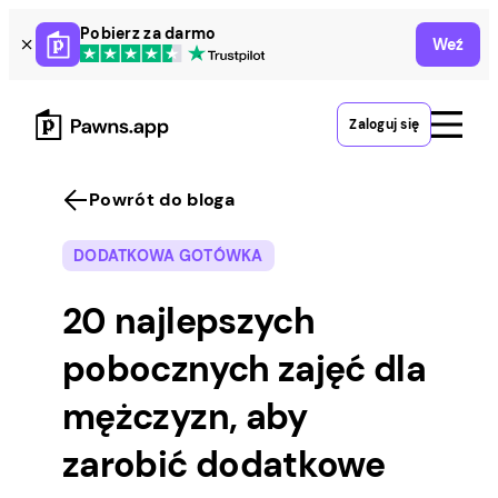
Skip
Pobierz za darmo
Weź
to
content
Zaloguj się
Powrót do bloga
DODATKOWA GOTÓWKA
20 najlepszych
pobocznych zajęć dla
mężczyzn, aby
zarobić dodatkowe