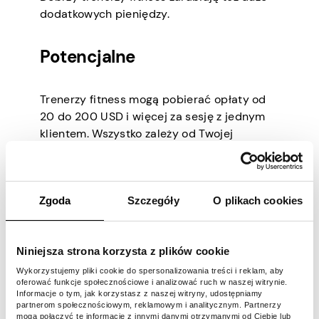
dodatkowych pieniędzy.
Potencjalne
Trenerzy fitness mogą pobierać opłaty od
20 do 200 USD i więcej za sesję z jednym
klientem. Wszystko zależy od Twojej
lokalizacji i specjalizacji. Jeśli robisz to jako
poboczny zgiełk wieczorami i w weekendy,
nie oczekuj, że zarobisz setki za jedną sesję.
Zgoda
Szczegóły
O plikach cookies
Rozpocznij
Niniejsza strona korzysta z plików cookie
działalność w
Wykorzystujemy pliki cookie do spersonalizowania treści i reklam, aby
oferować funkcje społecznościowe i analizować ruch w naszej witrynie.
zakresie automatów
Informacje o tym, jak korzystasz z naszej witryny, udostępniamy
partnerom społecznościowym, reklamowym i analitycznym. Partnerzy
mogą połączyć te informacje z innymi danymi otrzymanymi od Ciebie lub