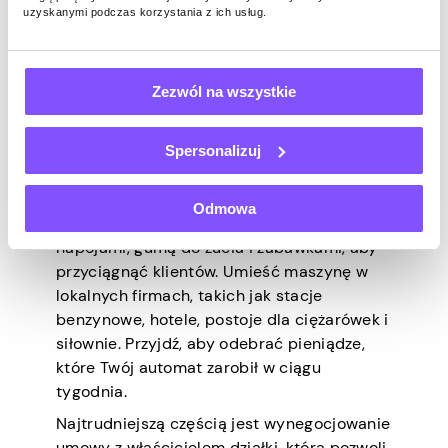
vendingowych
uzyskanymi podczas korzystania z ich usług.
Biznes z automatami vendingowymi może
Zezwól na wszystkie
być dochodowym pobocznym zajęciem dla
mężczyzn. Inwestując z góry w zakup
maszyny, możesz zarabiać pieniądze niemal
Spersonalizuj
pasywnie. Model biznesowy jest dość
prosty.
Odmowa
Zaopatrz swój automat z przekąskami,
napojami, gumą do żucia i zabawkami, aby
przyciągnąć klientów. Umieść maszynę w
lokalnych firmach, takich jak stacje
benzynowe, hotele, postoje dla ciężarówek i
siłownie. Przyjdź, aby odebrać pieniądze,
które Twój automat zarobił w ciągu
tygodnia.
Najtrudniejszą częścią jest wynegocjowanie
umowy z właścicielem działki, która pozwoli