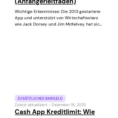
(Anfängerleitfaden)
Wichtige Erkenntnisse: Die 2013 gestartete
App und unterstützt von Wirtschaftsstars
wie Jack Dorsey und Jim McKelvey, hat sich
stetig zu einem der beliebtesten digitalen
Zahlungstools in den USA entwickelt.
Ursprünglich eine digitale Geldbörse und
ein Peer-to-Peer-Geldtransferdienst,
bietet die Cash App…
ZUSÄTZLICHES BARGELD
Zuletzt aktualisiert -
Dezember 18, 2025
Cash App Kreditlimit: Wie