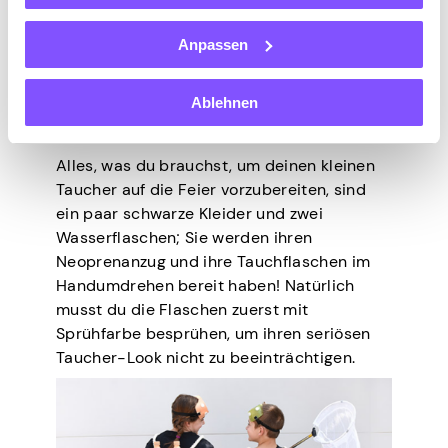
Kinder gäbe, die es lieben,
Süßes oder
Saures zu spielen
. Allerdings brauchen sie
Anpassen
auch richtige Kostüme, die sie an diesem
Tag tragen können, und diese hier ist mehr
Ablehnen
als cool! Außerdem ist es super günstig in
der Herstellung!
Alles, was du brauchst, um deinen kleinen
Taucher auf die Feier vorzubereiten, sind
ein paar schwarze Kleider und zwei
Wasserflaschen; Sie werden ihren
Neoprenanzug und ihre Tauchflaschen im
Handumdrehen bereit haben! Natürlich
musst du die Flaschen zuerst mit
Sprühfarbe besprühen, um ihren seriösen
Taucher-Look nicht zu beeinträchtigen.