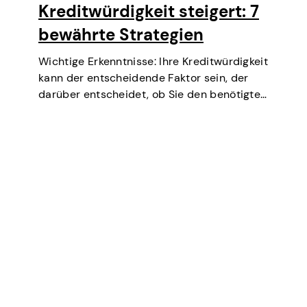
Kreditwürdigkeit steigert: 7
bewährte Strategien
Wichtige Erkenntnisse: Ihre Kreditwürdigkeit
kann der entscheidende Faktor sein, der
darüber entscheidet, ob Sie den benötigten
Kredit erhalten, über niedrigere Zinssätze
verhandeln, eine Wohnung mieten oder
sogar bei einigen Job-Screenings
(insbesondere im Bereich Finanzen oder
Sicherheit) mitwirken können. Kurz gesagt,…