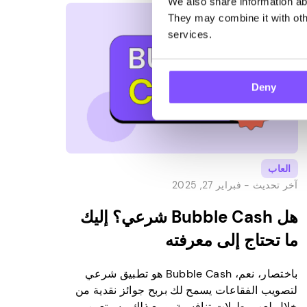
We also share information abo
الإضافي الآن […]
They may combine it with othe
services.
Deny
العاب
آخر تحديث -
فبراير 27, 2025
هل Bubble Cash شرعي؟ إليك
ما تحتاج إلى معرفته
باختصار، نعم، Bubble Cash هو تطبيق شرعي
لتصويب الفقاعات يسمح لك بربح جوائز نقدية من
خلال لعب بطولات تنافسية. ومع ذلك ، سيتعين