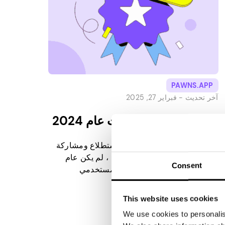
PAWNS.APP
آخر تحديث -
فبراير 27, 2025
Pawns.app إنجازات عام 2024
مع اكتمال أكثر من 52 مليون استطلاع ومشاركة
الإنترنت على مدار 24,000 عام ، لم يكن عام
Consent
2024 أقل من ملحمة بالنسبة لمستخدمي
Pawns.app. لكن ليس هذا كل شيء! لقد قدمنا
المزيد من فرص الكسب والميزات التي غيرت
This website uses cookies
قواعد اللعبة والتي جعلت الأرباح أسهل من أي
We use cookies to personalise
وقت مضى. أفضل جزء؟ أصبح كسب المال