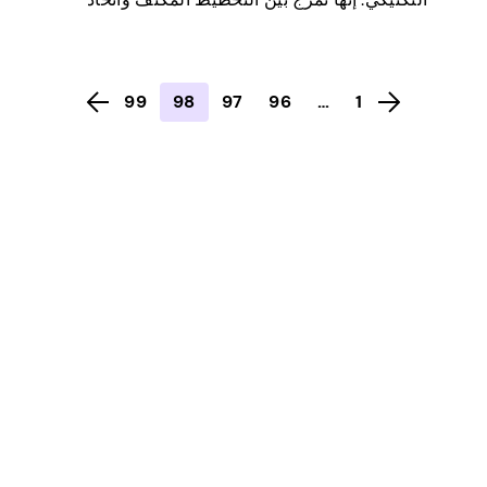
القرارات السريعة. من المواجهات السريعة في
الوقت الفعلي إلى المواقف القائمة على الأدوار ،
تقدم الألعاب الإستراتيجية الآن تجارب بصرية
99
98
97
96
…
1
مذهلة تناسب جيبك. في منشور المدونة هذا ،
ستكتشف أفضل 10 ألعاب إستراتيجية للجوال لعام
[…]