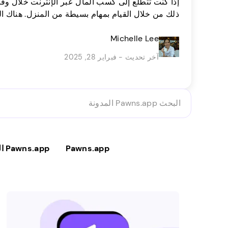
إذا كنت تتطلع إلى كسب المال عبر الإنترنت خلال و
ذلك من خلال القيام بمهام بسيطة من المنزل. هناك ا
يحولون وظائف سريعة من راحة منازلهم إلى دخل صخب
Michelle Lee
الفرص من قبل الشركات الكبرى التي تحتاج إلى مساع
[…]
آخر تحديث - فبراير 28, 2025
البحث
Pawns.app
المدونة
Pawns.app
Pawns.app المستخدمين