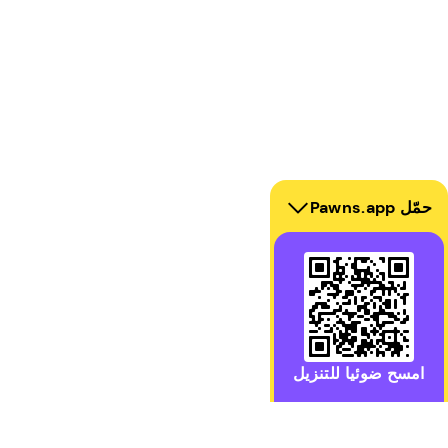
حمّل Pawns.app
امسح ضوئيا للتنزيل