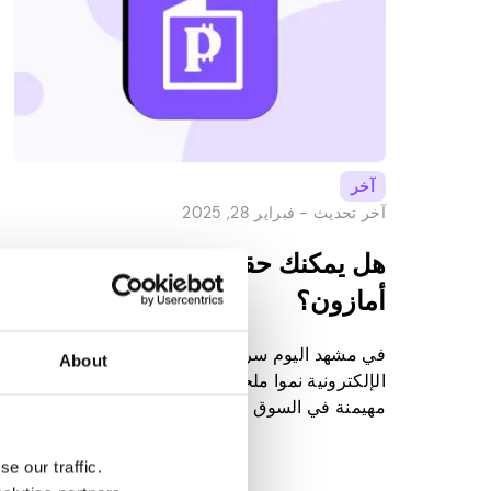
آخر
آخر تحديث -
فبراير 28, 2025
هل يمكنك حقا كسب المال على
أمازون؟
في مشهد اليوم سريع الخطى ، شهدت التجارة
About
الإلكترونية نموا ملحوظا ، حيث برزت أمازون كقوة
مهيمنة في السوق العالمية عبر الإنترنت. العديد من
رواد الأعمال والأفراد مفتونون بفكرة الاستفادة من
إمكانات أمازون لتوليد الدخل. ومع ذلك ، فإنه يثير
e our traffic.
السؤال: هل المغامرة في أمازون خطوة جيدة في