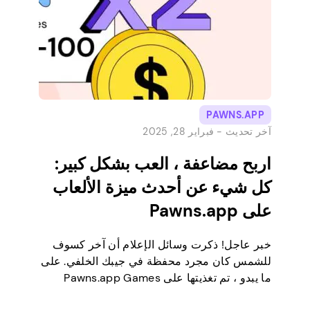
PAWNS.APP
آخر تحديث -
فبراير 28, 2025
اربح مضاعفة ، العب بشكل كبير:
كل شيء عن أحدث ميزة الألعاب
على Pawns.app
خبر عاجل! ذكرت وسائل الإعلام أن آخر كسوف
للشمس كان مجرد محفظة في جيبك الخلفي. على
ما يبدو ، تم تغذيتها على Pawns.app Games
نقودا. أعرب الشهود عن رهبتهم من هذا المشهد