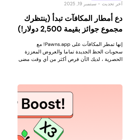
آخر تحديث -
سبتمبر 19, 2025
دع أمطار المكافآت تبدأ (ينتظرك
مجموع جوائز بقيمة 2,500 دولار!)
إنها تمطر المكافآت على Pawns.app! مع
سحوبات الحظ الجديدة تماما والعروض المعززة
الحصرية ، لديك الآن فرص أكثر من أي وقت مضى
لتحويل الأحجار الكريمة والوقت إلى نقود. نحن
نسميها Reward Rain ، وهي تجلب 2500 دولار
في مجموعات الجوائز الشهرية ، وفرص الكسب
اليومية ، وحتى دفعات مضاعفة للألعاب التي لن
ترغب في تفويتها. […]