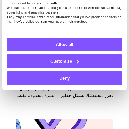
features and to analyse our traffic.
We also share information about your use of our site with our social media,
advertising and analytics partners.
They may combine it with other information that you’ve provided to them or
that they’ve collected from your use of their services.
PAWNS.APP
العاب
آخر تحديث -
أبريل 16, 2025
Allow all
ضاعف العائد مع وقت اللعب: عزز
Customize
أرباحك بشكل لم يسبق له مثيل
Deny
انتباه ، قبيلة Pawns.app! أصبح وقت اللعب أكثر
مكافأة! نحن نتحدث عن دفعات مزدوجة يمكن أن
تعزز محفظتك بشكل خطير – لفترة محدودة فقط.
استعد لكسب النقود من خلال لعب ألعاب ممتعة
على هاتفك بشكل لم يسبق له مثيل. إليك كل ما
تحتاج لمعرفته حول العرض الترويجي “مضاعفة
المدفوعات مع وقت اللعب” حتى تتمكن من […]