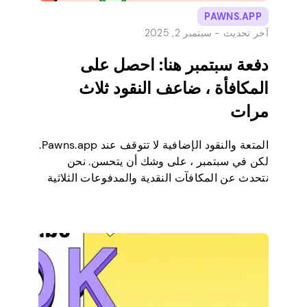
PAWNS.APP
آخر تحديث -
سبتمبر 2, 2025
دفعة سبتمبر هنا: احصل على
المكافأة ، ضاعف النقود ثلاث
مرات
المتعة والنقود الإضافية لا تتوقف عند Pawns.app.
لكن في سبتمبر ، على وشك أن يتحسن. نحن
نتحدث عن المكافآت النقدية والمدفوعات الثلاثية
التي يمكن أن تمنح رصيدك دفعة كبيرة. ونعم ،
يمكنك الاستفادة منه أيضا! هل أنت مستعد لتعلم
كيفية كسب المزيد من المال الإضافي باستخدام
“September Boost” من Pawns.app؟ دعنا
نتعمق! ما هو الضجيج […]