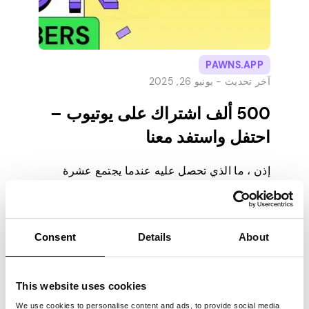
PAWNS.APP
آخر تحديث -
يونيو 26, 2025
500 ألف اشتراك على يوتيوب –
احتفل واستفد معنا
إذن ، ما الذي تحصل عليه عندما يجتمع عشرة
ملايين مستخدم ونصف مليون مشترك للكسب
واللعب والفوز؟ تحصل على حفلة عالمية. سنصل
قريبا إلى 500,000 مشترك على YouTube ،
ونحن نرفع مستوى الصوت لشكر كل واحد منكم.
Consent
Details
About
بماذا نحتفل إذا سبق لك النقر فوق أحد مقاطع
الفيديو الخاصة بنا لمعرفة كيفية زيادة وقت اللعب
الخاص […]
This website uses cookies
We use cookies to personalise content and ads, to provide social media