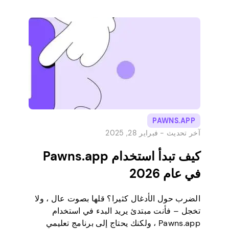
الخلفي النادر! 😀 لا يوجد شيء خيال علمي حول
هذا السيناريو – ليس بعد أن تتعرف على ميزتنا
الجديدة والرائدة. واليوم ، نحن […]
PAWNS.APP
آخر تحديث -
فبراير 28, 2025
كيف تبدأ استخدام Pawns.app
في عام 2026
الضرب حول الأدغال كثيرا؟ قلها بصوت عال ، ولا
تخجل – فأنت مبتدئ يريد البدء في استخدام
Pawns.app ، ولكنك يحتاج إلى برنامج تعليمي