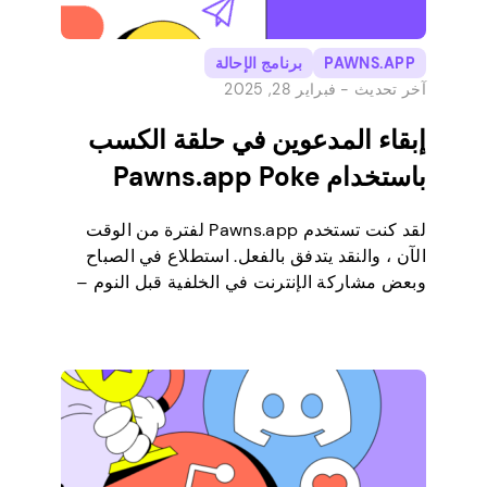
PAWNS.APP
برنامج الإحالة
آخر تحديث -
فبراير 28, 2025
إبقاء المدعوين في حلقة الكسب
باستخدام Pawns.app Poke
لقد كنت تستخدم Pawns.app لفترة من الوقت
الآن ، والنقد يتدفق بالفعل. استطلاع في الصباح
وبعض مشاركة الإنترنت في الخلفية قبل النوم –
طريقك إلى المال الإضافي ثابت. وبالطبع ، لقد
أعطيت أيضا برنامج الإحالة الخاص بنا فرصة
لزيادة دخلك إلى أقصى حد. ولكن هل يبذل
المدعوون قصارى جهدهم لتكديسها لأنفسهم
وللك؟ البعض بالتأكيد ، […]