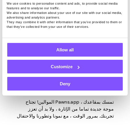
الافتراضية مرحبا بكم في عالم Discord […]
We use cookies to personalise content and ads, to provide social media
features and to analyse our traffic.
We also share information about your use of our site with our social media,
advertising and analytics partners.
They may combine it with other information that you’ve provided to them or
that they’ve collected from your use of their services.
PAWNS.APP
Allow all
آخر تحديث -
فبراير 28, 2025
تذكرتك الذهبية إلى أرباح أكبر هنا
Customize
– اكتشف علامة التبويب “اربح
Deny
المزيد”
تمسك بمقاعدك ، Pawns.app الموالين! تجتاح
موجة جديدة تماما من الإثارة ، ولا بد أن تعزز
تجربتك. بمرور الوقت ، مع نمونا وتطورنا والاحتفال
بكل مستخدم وكل إحالة مشتركة ، شعرنا برغبة
مثيرة. الرغبة في فعل المزيد ، لتكون أكثر ، من