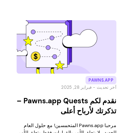
حسنا ، اليوم هو يومك المحظوظ ، لأننا نغطي
خصوصيات وعموميات واجهة Pawns.app! نظرا
لأننا غالبا ما نقدم تحديثات ونضيف ميزات جديدة ،
فقد توصلنا إلى أنه لا […]
PAWNS.APP
آخر تحديث -
فبراير 28, 2025
نقدم لكم Pawns.app Quests –
تذكرتك لأرباح أعلى
مرحبا Pawns.app المتحمسين! مع حلول العام
الجديد ، لا يتعلق الأمر بالقرارات فقط. يتعلق الأمر