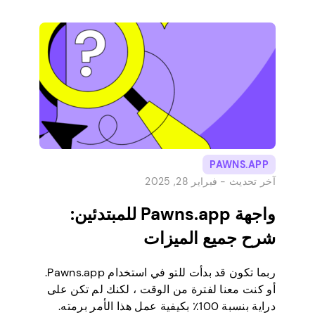
أجلك.إذن ماذا فعلنا؟ فكرنا خارج الصندوق. دمج
الابتكار مع البساطة. وفويلا ، تم […]
PAWNS.APP
آخر تحديث -
فبراير 28, 2025
واجهة Pawns.app للمبتدئين:
شرح جميع الميزات
ربما تكون قد بدأت للتو في استخدام Pawns.app.
أو كنت معنا لفترة من الوقت ، لكنك لم تكن على
دراية بنسبة 100٪ بكيفية عمل هذا الأمر برمته.