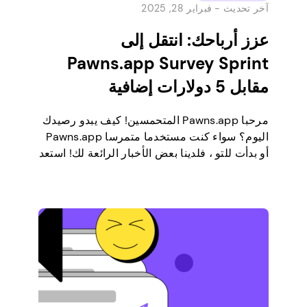
آخر تحديث -
فبراير 28, 2025
عزز أرباحك: انتقل إلى
Pawns.app Survey Sprint
مقابل 5 دولارات إضافية
مرحبا Pawns.app المتحمسين! كيف يبدو رصيدك
اليوم؟ سواء كنت مستخدما متمرسا Pawns.app
أو بدأت للتو ، فلدينا بعض الأخبار الرائعة لك! استعد
للدغدغة الوردية لأننا على وشك إطلاق حملة
ترويجية حصرية. دعنا نتعمق في الداخل! تقديم
Pink Survey Sprint بدءا من 11 يونيو ، ستطلق
Pawns.app سبريدا خاصا للاستطلاع لتعزيز
رصيدك. إلى جانب الاستطلاعات المنتظمة […]