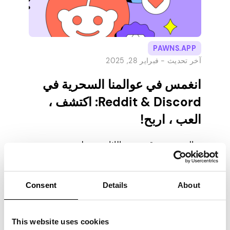
PAWNS.APP
آخر تحديث -
فبراير 28, 2025
انغمس في عوالمنا السحرية في
Reddit & Discord: اكتشف ،
العب ، اربح!
هناك همهمة رقمية من الإثارة تحيط بمجتمع
Pawns.app وليس فقط بسبب Boost Bonanza
المستمر. بينما تستمر Bonanza في تضخيم أرباح
المستخدمين ، فإن قنواتنا المجتمعية على Reddit
Consent
Details
About
& Discord مليئة بالأنشطة. هذه تجعل منصتنا أكثر
من مجرد مكان للربح – إنه مكان ينتمي إليه.
الخلاف: حيث تلتقي المشاعر بالمكافآت
This website uses cookies