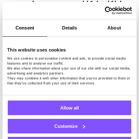
إذا كان بإمكانك تقديم نصيحة واحدة
للمستخدمين الجدد ، فماذا ستكون؟
Consent
Details
About
تأكد من التحقق من معدل الأجور لتحديد
الاستطلاعات الأكثر ربحية في الساعة.
This website uses cookies
إذا كان بإمكانك وصف Pawns.app
We use cookies to personalise content and ads, to provide social media
features and to analyse our traffic.
بثلاث كلمات ، فماذا ستكون؟
We also share information about your use of our site with our social media,
advertising and analytics partners.
They may combine it with other information that you’ve provided to them or
that they’ve collected from your use of their services.
أموال سريعة وسهولة.
Allow all
ثبت التطبيق المجاني
Customize