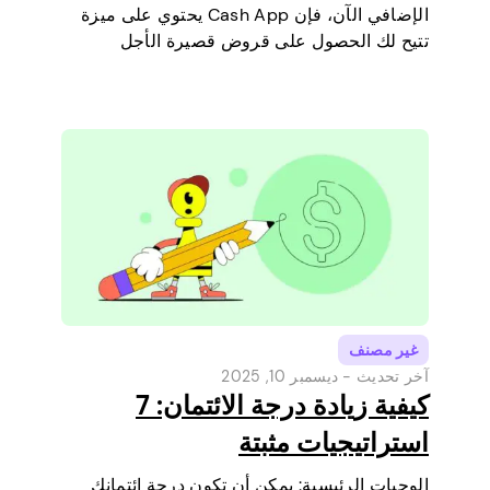
الإضافي الآن، فإن Cash App يحتوي على ميزة
تتيح لك الحصول على قروض قصيرة الأجل
مباشرة عبر هاتفك. إنها طريقة بسيطة لتغطية
مصروف صغير قبل أن يحين يوم راتبك القادم.
سنشرح حد…
غير مصنف
آخر تحديث -
ديسمبر 10, 2025
كيفية زيادة درجة الائتمان: 7
استراتيجيات مثبتة
الوجبات الرئيسية: يمكن أن تكون درجة ائتمانك