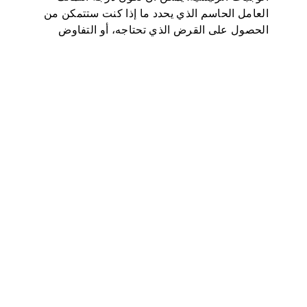
العامل الحاسم الذي يحدد ما إذا كنت ستتمكن من
الحصول على القرض الذي تحتاجه، أو التفاوض
على أسعار فائدة أقل، أو استئجار شقة، أو حتى أن
تكون عاملا في بعض فحوصات الوظائف (خاصة…