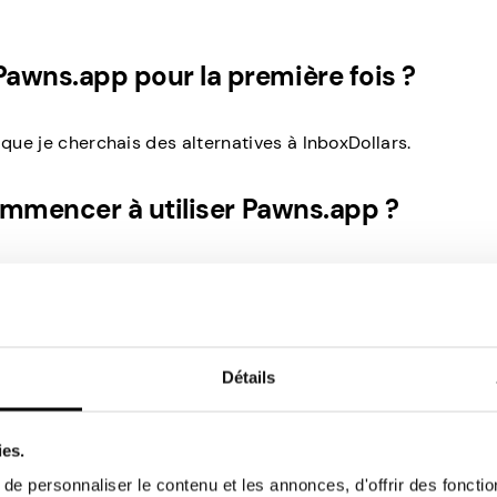
wns.app pour la première fois ?
 que je cherchais des alternatives à InboxDollars.
ommencer à utiliser Pawns.app ?
l et je me suis dit que je pourrais aussi bien générer un p
current que j’utilisais auparavant.
z-vous Pawns.app et quel a été votre
Détails
ies.
ent, il a été beaucoup plus intuitif et convivial que le site
e personnaliser le contenu et les annonces, d'offrir des fonctio