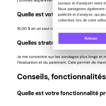
j’utilisais auparavant.
sociaux et d'analyser notre tr
Nous partageons également de
Quelle est votre plus grande étape
publicité et d'analyse, qui p
collectées lors de votre utili
16,00 $ en un seul retrait.
Refuser
Quelles stratégies vous ont aidé 
Je me concentre sur les sondages plus longs et m
l’évaluation et du paiement. Cela permet de maximi
Conseils, fonctionnalit
Quelle est votre fonctionnalité p