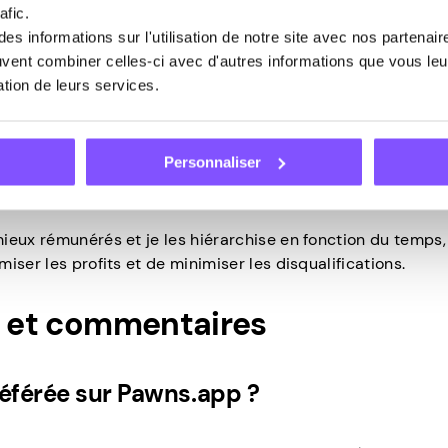
afic.
s informations sur l'utilisation de notre site avec nos partenai
 de gain sur l’application ?
euvent combiner celles-ci avec d'autres informations que vous leur
sation de leurs services.
Personnaliser
à maximiser vos gains ?
ieux rémunérés et je les hiérarchise en fonction du temps,
ser les profits et de minimiser les disqualifications.
és et commentaires
référée sur Pawns.app ?