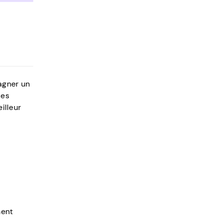
agner un
ses
illeur
ment