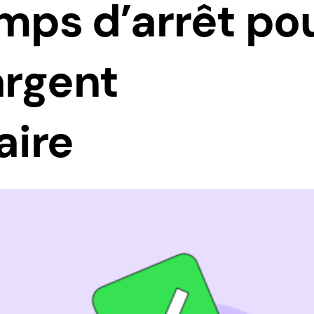
emps d’arrêt po
argent
aire