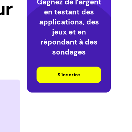
ur
Gagnez de l’argent
en testant des
applications, des
jeux et en
répondant à des
sondages
S'inscrire