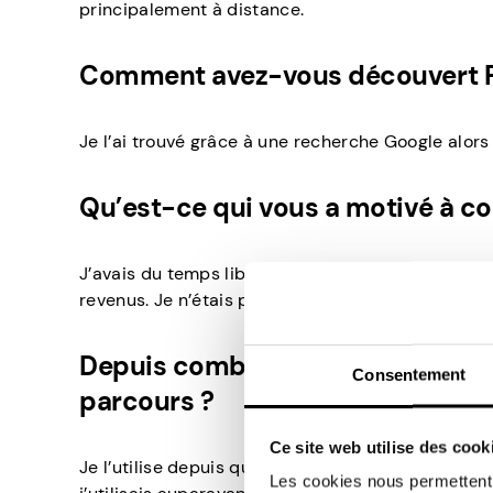
principalement à distance.
Comment avez-vous découvert Pa
Je l’ai trouvé grâce à une recherche Google alors
Qu’est-ce qui vous a motivé à c
J’avais du temps libre entre deux tâches au travai
revenus. Je n’étais pas non plus satisfait d’un con
Depuis combien de temps utilise
Consentement
parcours ?
Ce site web utilise des cook
Je l’utilise depuis quelques semaines. Jusqu’à prés
Les cookies nous permettent d