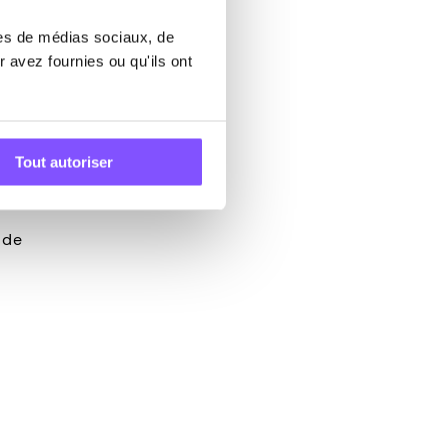
res de médias sociaux, de
 avez fournies ou qu'ils ont
Tout autoriser
 de