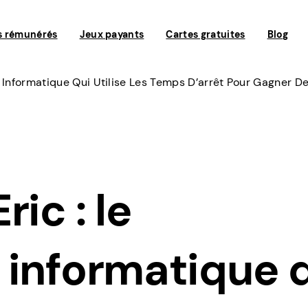
s rémunérés
Jeux payants
Cartes gratuites
Blog
 Informatique Qui Utilise Les Temps D’arrêt Pour Gagner D
ic : le
 informatique 