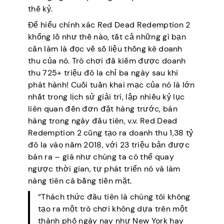
thế kỷ.
Để hiểu chính xác Red Dead Redemption 2
khổng lồ như thế nào, tất cả những gì bạn
cần làm là đọc về số liệu thống kê doanh
thu của nó. Trò chơi đã kiếm được doanh
thu 725+ triệu đô la chỉ ba ngày sau khi
phát hành! Cuối tuần khai mạc của nó là lớn
nhất trong lịch sử giải trí, lập nhiều kỷ lục
liên quan đến đơn đặt hàng trước, bán
hàng trong ngày đầu tiên, v.v. Red Dead
Redemption 2 cũng tạo ra doanh thu 1,38 tỷ
đô la vào năm 2018, với 23 triệu bản được
bán ra – giá như chúng ta có thể quay
ngược thời gian, tự phát triển nó và làm
nàng tiên cá bằng tiền mặt.
“Thách thức đầu tiên là chúng tôi không
tạo ra một trò chơi không dựa trên một
thành phố ngày nay như New York hay