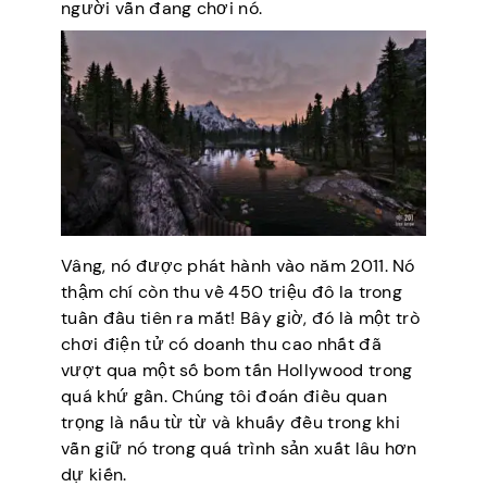
người vẫn đang chơi nó.
Vâng, nó được phát hành vào năm 2011. Nó
thậm chí còn thu về 450 triệu đô la trong
tuần đầu tiên ra mắt! Bây giờ, đó là một trò
chơi điện tử có doanh thu cao nhất đã
vượt qua một số bom tấn Hollywood trong
quá khứ gần. Chúng tôi đoán điều quan
trọng là nấu từ từ và khuấy đều trong khi
vẫn giữ nó trong quá trình sản xuất lâu hơn
dự kiến.