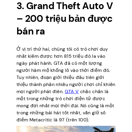
3. Grand Theft Auto V
– 200 triệu bản được
bán ra
Ở vị trí thứ hai, chúng tôi có trò chơi duy
nhất kiếm được hơn 815 triệu đô la vào
ngày phát hành. GTA đã có một lượng
người hâm mộ khổng lồ vào thời điểm đó.
Tuy nhiên, đoạn giới thiệu đầu tiên giới
thiệu thành phần nhiều người chơi chỉ khiến
mọi người phát điên.
GTA V
chắc chắn là
một trong những trò chơi điện tử được
mong đợi nhất mọi thời đại. Nó cũng là một
trong những bài hát tốt nhất, vẫn giữ số
điểm Metacritic là 97 (trên 100).