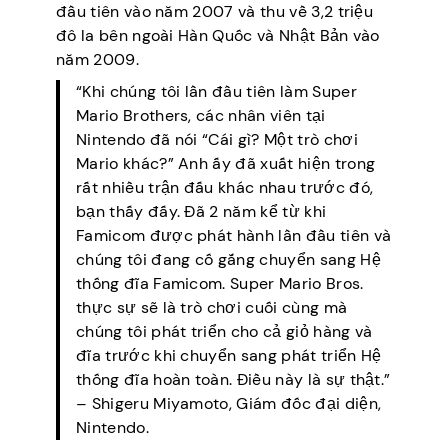
đầu tiên vào năm 2007 và thu về 3,2 triệu
đô la bên ngoài Hàn Quốc và Nhật Bản vào
năm 2009.
“Khi chúng tôi lần đầu tiên làm Super
Mario Brothers, các nhân viên tại
Nintendo đã nói “Cái gì? Một trò chơi
Mario khác?” Anh ấy đã xuất hiện trong
rất nhiều trận đấu khác nhau trước đó,
bạn thấy đấy. Đã 2 năm kể từ khi
Famicom được phát hành lần đầu tiên và
chúng tôi đang cố gắng chuyển sang Hệ
thống đĩa Famicom. Super Mario Bros.
thực sự sẽ là trò chơi cuối cùng mà
chúng tôi phát triển cho cả giỏ hàng và
đĩa trước khi chuyển sang phát triển Hệ
thống đĩa hoàn toàn. Điều này là sự thật.”
– Shigeru Miyamoto, Giám đốc đại diện,
Nintendo.