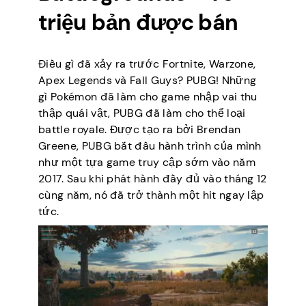
triệu bản được bán
Điều gì đã xảy ra trước Fortnite, Warzone,
Apex Legends và Fall Guys? PUBG! Những
gì Pokémon đã làm cho game nhập vai thu
thập quái vật, PUBG đã làm cho thể loại
battle royale. Được tạo ra bởi Brendan
Greene, PUBG bắt đầu hành trình của mình
như một tựa game truy cập sớm vào năm
2017. Sau khi phát hành đầy đủ vào tháng 12
cùng năm, nó đã trở thành một hit ngay lập
tức.