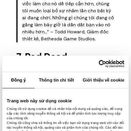
việc làm cho nó dễ tiếp cận hơn, chúng
tôi muốn loại bỏ sự nhầm lẫn cho bất kỳ
ai đang chơi. Những gì chúng tôi đang cố
gắng làm bây giờ là dẫn dắt bạn vào nó
nhiều hơn…” – Todd Howard, Giám đốc
thiết kế, Bethesda Game Studios.
7. Red Dead
Redemption 2 –
64
triệu bản được bán ra
Đồng ý
Thông tin chi tiết
Giới thiệu về cookie
Chúng ta có thể nói gì về một trong những
Trang web này sử dụng cookie
trò chơi điện tử đắt nhất (100 triệu đô la)
Chúng tôi sử dụng cookie để cá nhân hóa nội dung và quảng cáo, để cung
từng được thực hiện? Chà,
Red Dead
cấp các tính năng truyền thông xã hội và để phân tích lưu lượng truy cập
của chúng tôi.
Redemption 2
ra mắt vào năm 2018, đã
Chúng tôi cũng chia sẻ thông tin về việc bạn sử dụng trang web với các đối
giành được nhiều giải thưởng, bao gồm cả
tác truyền thông xã hội, quảng cáo và phân tích của chúng tôi. Các đối tác