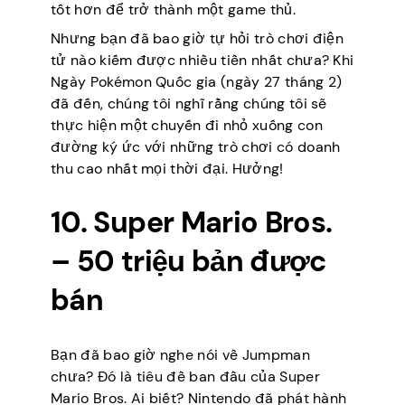
tốt hơn để trở thành một game thủ.
Nhưng bạn đã bao giờ tự hỏi trò chơi điện
tử nào kiếm được nhiều tiền nhất chưa? Khi
Ngày Pokémon Quốc gia (ngày 27 tháng 2)
đã đến, chúng tôi nghĩ rằng chúng tôi sẽ
thực hiện một chuyến đi nhỏ xuống con
đường ký ức với những trò chơi có doanh
thu cao nhất mọi thời đại. Hưởng!
10. Super Mario Bros.
– 50 triệu bản được
bán
Bạn đã bao giờ nghe nói về Jumpman
chưa? Đó là tiêu đề ban đầu của Super
Mario Bros. Ai biết? Nintendo đã phát hành