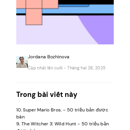
Jordana Bozhinova
Cập nhật lần cuối -
Tháng hai 28, 2025
Trong bài viết này
10. Super Mario Bros. - 50 triệu bản được
bán
9. The Witcher 3: Wild Hunt - 50 triệu bản