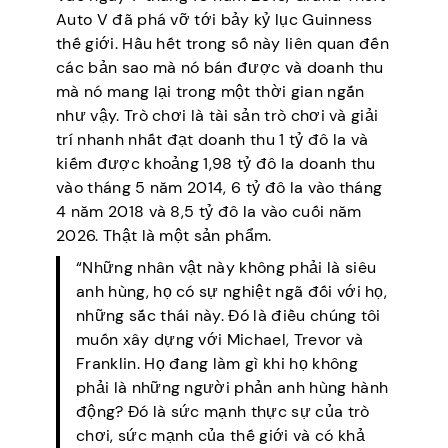
Auto V đã phá vỡ tới bảy kỷ lục Guinness
thế giới. Hầu hết trong số này liên quan đến
các bản sao mà nó bán được và doanh thu
mà nó mang lại trong một thời gian ngắn
như vậy. Trò chơi là tài sản trò chơi và giải
trí nhanh nhất đạt doanh thu 1 tỷ đô la và
kiếm được khoảng 1,98 tỷ đô la doanh thu
vào tháng 5 năm 2014, 6 tỷ đô la vào tháng
4 năm 2018 và 8,5 tỷ đô la vào cuối năm
2026. Thật là một sản phẩm.
“Những nhân vật này không phải là siêu
anh hùng, họ có sự nghiệt ngã đối với họ,
những sắc thái này. Đó là điều chúng tôi
muốn xây dựng với Michael, Trevor và
Franklin. Họ đang làm gì khi họ không
phải là những người phản anh hùng hành
động? Đó là sức mạnh thực sự của trò
chơi, sức mạnh của thế giới và có khả