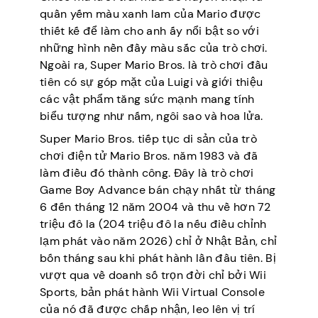
quần yếm màu xanh lam của Mario được
thiết kế để làm cho anh ấy nổi bật so với
những hình nền đầy màu sắc của trò chơi.
Ngoài ra, Super Mario Bros. là trò chơi đầu
tiên có sự góp mặt của Luigi và giới thiệu
các vật phẩm tăng sức mạnh mang tính
biểu tượng như nấm, ngôi sao và hoa lửa.
Super Mario Bros. tiếp tục di sản của trò
chơi điện tử Mario Bros. năm 1983 và đã
làm điều đó thành công. Đây là trò chơi
Game Boy Advance bán chạy nhất từ tháng
6 đến tháng 12 năm 2004 và thu về hơn 72
triệu đô la (204 triệu đô la nếu điều chỉnh
lạm phát vào năm 2026) chỉ ở Nhật Bản, chỉ
bốn tháng sau khi phát hành lần đầu tiên. Bị
vượt qua về doanh số trọn đời chỉ bởi Wii
Sports, bản phát hành Wii Virtual Console
của nó đã được chấp nhận, leo lên vị trí