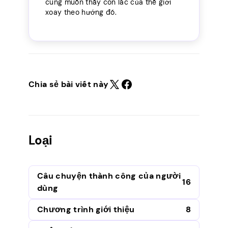
cũng muốn thấy con lắc của thế giới
xoay theo hướng đó.
Chia sẻ bài viết này
Loại
Câu chuyện thành công của người
16
dùng
Chương trình giới thiệu
8