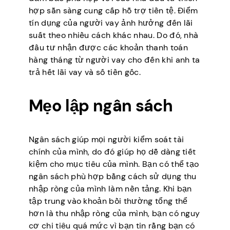
hợp sẵn sàng cung cấp hỗ trợ tiền tệ. Điểm
tín dụng của người vay ảnh hưởng đến lãi
suất theo nhiều cách khác nhau. Do đó, nhà
đầu tư nhận được các khoản thanh toán
hàng tháng từ người vay cho đến khi anh ta
trả hết lãi vay và số tiền gốc.
Mẹo lập ngân sách
Ngân sách giúp mọi người kiểm soát tài
chính của mình, do đó giúp họ dễ dàng tiết
kiệm cho mục tiêu của mình. Bạn có thể tạo
ngân sách phù hợp bằng cách sử dụng thu
nhập ròng của mình làm nền tảng. Khi bạn
tập trung vào khoản bồi thường tổng thể
hơn là thu nhập ròng của mình, bạn có nguy
cơ chi tiêu quá mức vì bạn tin rằng bạn có