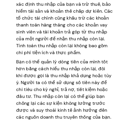
xác định thu nhập của bạn và trừ thuế, bảo
hiểm tài sản và khoản thế chấp dự kiến. Các
tổ chức tài chính cũng khấu trừ các khoản
thanh toán hàng tháng cho các khoản vay
sinh viên và tài khoản trả góp từ thu nhập
của một người để nhận thu nhập còn lại.
Tính toán thu nhập còn lại không bao gồm
chi phí tiện ích và thực phẩm.
Bạn có thể quản lý dòng tiền của mình tốt
hơn bằng cách hiểu thu nhập còn lại, đôi
khi được gọi là thu nhập khả dụng hoặc tùy
ý. Người ta có thể sử dụng số tiền này để
chi tiêu cho kỳ nghỉ, trả nợ, tiết kiệm hoặc
đầu tư. Thu nhập còn lại có thể giúp bạn
chống lại các sự kiện không lường trước
được và suy thoái kinh tế ảnh hưởng đến
các nguồn doanh thu truyền thống của bạn.