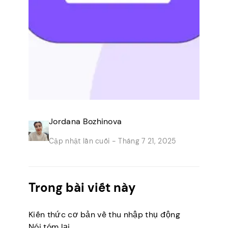
Jordana Bozhinova
Cập nhật lần cuối -
Tháng 7 21, 2025
Trong bài viết này
Kiến thức cơ bản về thu nhập thụ động
Nói tóm lại