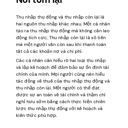
Thu nhập thụ động và thu nhập còn lại là
hai nguồn thu nhập khác nhau. Một cá nhân
tạo ra thu nhập thụ động mà không cần lao
động tích cực; Thu nhập còn lại là số tiền
mà một người vẫn còn sau khi thanh toán
tất cả các khoản nợ và chi phí.
Các cá nhân cần hiểu rõ hai loại thu nhập
và lập kế hoạch để đảm bảo sự ổn định tài
chính của mình. Mọi người cũng nên hiểu
tác động về thuế của thu nhập thụ động và
thu nhập còn lại. Một người có thể đạt
được sự an toàn về tài chính và thậm chí
nghỉ hưu sớm bằng cách thực hiện chiến
lược thu nhập thụ động với kế hoạch và
kiến thức phù hợp.