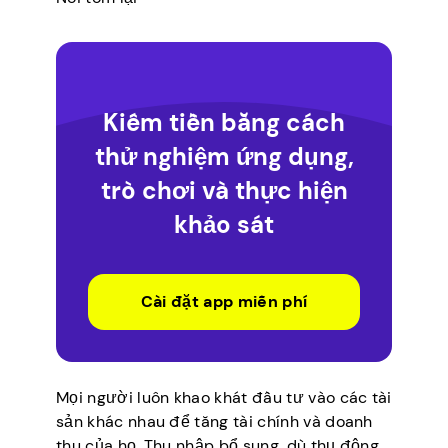
Kiếm tiền bằng cách
thử nghiệm ứng dụng,
trò chơi và thực hiện
khảo sát
Cài đặt app miễn phí
Mọi người luôn khao khát đầu tư vào các tài
sản khác nhau để tăng tài chính và doanh
thu của họ. Thu nhập bổ sung, dù thụ động