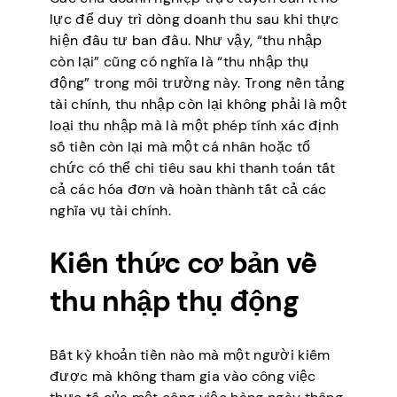
lực để duy trì dòng doanh thu sau khi thực
hiện đầu tư ban đầu. Như vậy, “thu nhập
còn lại” cũng có nghĩa là “thu nhập thụ
động” trong môi trường này. Trong nền tảng
tài chính, thu nhập còn lại không phải là một
loại thu nhập mà là một phép tính xác định
số tiền còn lại mà một cá nhân hoặc tổ
chức có thể chi tiêu sau khi thanh toán tất
cả các hóa đơn và hoàn thành tất cả các
nghĩa vụ tài chính.
Kiến thức cơ bản về
thu nhập thụ động
Bất kỳ khoản tiền nào mà một người kiếm
được mà không tham gia vào công việc