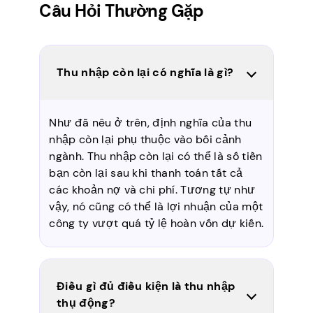
Câu Hỏi Thường Gặp
Thu nhập còn lại có nghĩa là gì?
Như đã nêu ở trên, định nghĩa của thu
nhập còn lại phụ thuộc vào bối cảnh
ngành. Thu nhập còn lại có thể là số tiền
bạn còn lại sau khi thanh toán tất cả
các khoản nợ và chi phí. Tương tự như
vậy, nó cũng có thể là lợi nhuận của một
công ty vượt quá tỷ lệ hoàn vốn dự kiến.
Điều gì đủ điều kiện là thu nhập
thụ động?