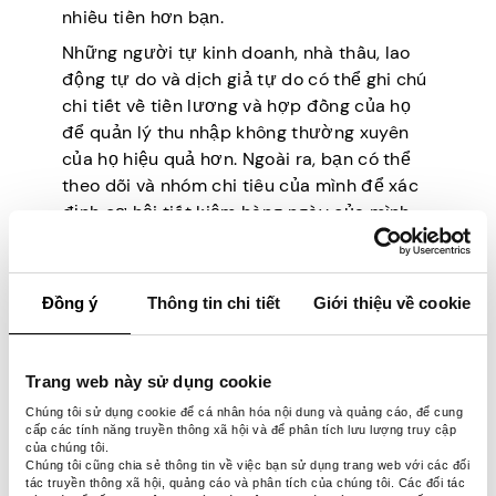
nhiều tiền hơn bạn.
Những người tự kinh doanh, nhà thầu, lao
động tự do và dịch giả tự do có thể ghi chú
chi tiết về tiền lương và hợp đồng của họ
để quản lý thu nhập không thường xuyên
của họ hiệu quả hơn. Ngoài ra, bạn có thể
theo dõi và nhóm chi tiêu của mình để xác
định cơ hội tiết kiệm hàng ngày của mình.
Bạn cũng có thể đặt ra các mục tiêu tài
chính ngắn hạn và dài hạn thực tế để thúc
đẩy bạn tuân thủ ngân sách của mình.
Đồng ý
Thông tin chi tiết
Giới thiệu về cookie
Thu nhập thụ động và
Trang web này sử dụng cookie
thu nhập còn lại bị
Chúng tôi sử dụng cookie để cá nhân hóa nội dung và quảng cáo, để cung
cấp các tính năng truyền thông xã hội và để phân tích lưu lượng truy cập
đánh thuế như thế
của chúng tôi.
Chúng tôi cũng chia sẻ thông tin về việc bạn sử dụng trang web với các đối
tác truyền thông xã hội, quảng cáo và phân tích của chúng tôi. Các đối tác