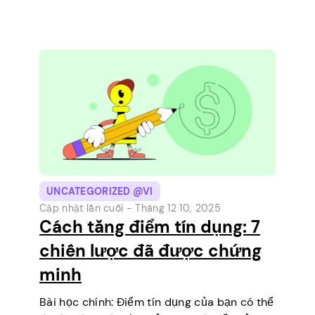
tiếp trên điện thoại của mình. Đó là một
cách đơn giản để…
UNCATEGORIZED @VI
Cập nhật lần cuối -
Tháng 12 10, 2025
Cách tăng điểm tín dụng: 7
chiến lược đã được chứng
minh
Bài học chính: Điểm tín dụng của bạn có thể