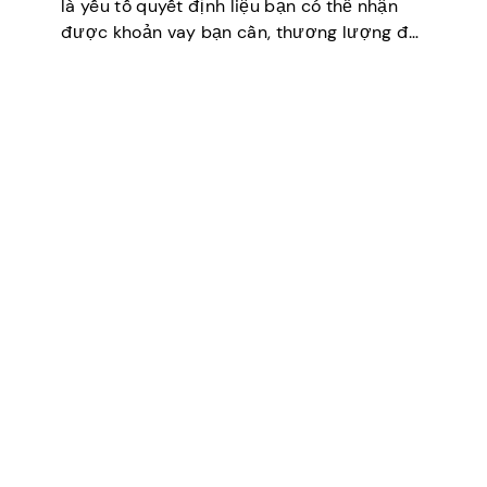
là yếu tố quyết định liệu bạn có thể nhận
được khoản vay bạn cần, thương lượng để
có lãi suất thấp hơn, thuê một căn hộ hoặc
thậm chí…