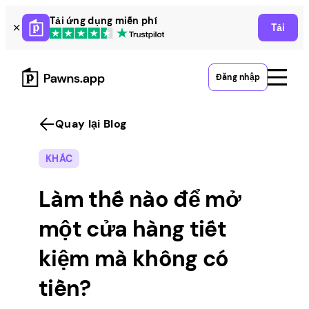
Skip
Tải ứng dụng miễn phí
Tải
to
content
Đăng nhập
Quay lại Blog
KHÁC
Làm thế nào để mở
một cửa hàng tiết
kiệm mà không có
tiền?