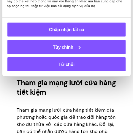
này có thể kết hợp thông tin này với thông tin khác mà bạn cung cấp cho
họ nhận được một tỷ lệ phần trăm giá bán
họ hoặc họ thu thập từ việc bạn sử dụng dịch vụ của họ.
khi các mặt hàng của họ được bán.
Sắp xếp ký gửi tạo cơ hội hợp tác và xây
dựng mối quan hệ với các cá nhân địa
Chấp nhận tất cả
phương, những người có các mặt hàng
chất lượng để bán. Bằng cách thiết lập
Tùy chỉnh
quan hệ đối tác đôi bên cùng có lợi, bạn có
thể xây dựng một mạng lưới người gửi
hàng liên tục cung cấp hàng tồn kho mới.
Từ chối
Tham gia mạng lưới cửa hàng
tiết kiệm
Tham gia mạng lưới cửa hàng tiết kiệm địa
phương hoặc quốc gia để trao đổi hàng tồn
kho dư thừa với các cửa hàng khác. Đổi lại,
bạn có thể nhận được hàng tồn kho phù