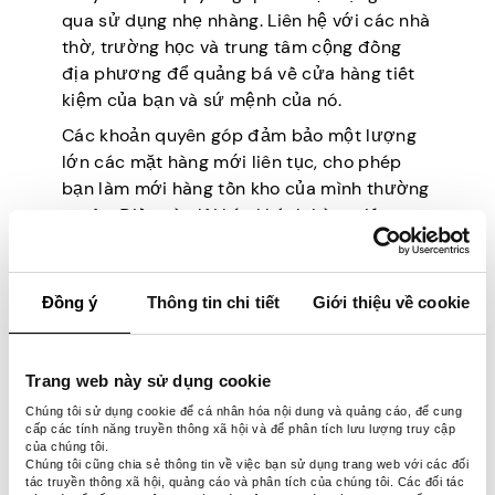
qua sử dụng nhẹ nhàng. Liên hệ với các nhà
thờ, trường học và trung tâm cộng đồng
địa phương để quảng bá về cửa hàng tiết
kiệm của bạn và sứ mệnh của nó.
Các khoản quyên góp đảm bảo một lượng
lớn các mặt hàng mới liên tục, cho phép
bạn làm mới hàng tồn kho của mình thường
xuyên. Điều này lôi kéo khách hàng tiếp tục
quay lại để biết thêm, biết rằng luôn có
điều gì đó mới mẻ để họ mong đợi.
Đồng ý
Thông tin chi tiết
Giới thiệu về cookie
Tham gia vào các giao dịch
ký gửi
Trang web này sử dụng cookie
Chúng tôi sử dụng cookie để cá nhân hóa nội dung và quảng cáo, để cung
cấp các tính năng truyền thông xã hội và để phân tích lưu lượng truy cập
Hợp tác với những cá nhân có các mặt
của chúng tôi.
hàng chất lượng nhưng không muốn quyên
Chúng tôi cũng chia sẻ thông tin về việc bạn sử dụng trang web với các đối
tác truyền thông xã hội, quảng cáo và phân tích của chúng tôi. Các đối tác
góp chúng. Thiết lập một hệ thống ký gửi để