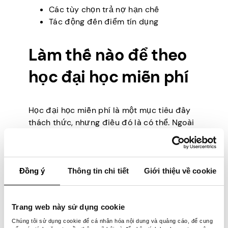
Các tùy chọn trả nợ hạn chế
Tác động đến điểm tín dụng
Làm thế nào để theo
học đại học miễn phí
Học đại học miễn phí là một mục tiêu đầy
thách thức, nhưng điều đó là có thể. Ngoài
các chiến lược được liệt kê ở trên (học
bổng, trợ cấp, v.v.), các lựa chọn này có thể
giảm đáng kể chi phí giáo dục đại học:
Đồng ý
Thông tin chi tiết
Giới thiệu về cookie
Tham gia nghĩa vụ quân sự:
Tham gia
quân đội có thể cung cấp quyền truy
cập vào các chương trình hỗ trợ học
Trang web này sử dụng cookie
phí. Tận dụng Dự luật GI, có thể giúp
Chúng tôi sử dụng cookie để cá nhân hóa nội dung và quảng cáo, để cung