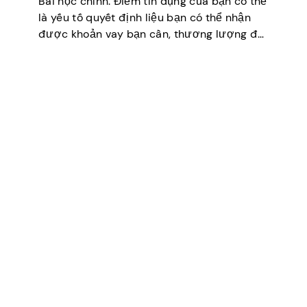
Bài học chính: Điểm tín dụng của bạn có thể
là yếu tố quyết định liệu bạn có thể nhận
được khoản vay bạn cần, thương lượng để
có lãi suất thấp hơn, thuê một căn hộ hoặc
thậm chí…