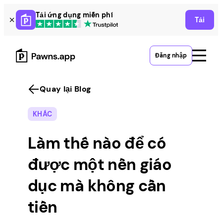
Skip
Tải ứng dụng miễn phí
Tải
to
content
Đăng nhập
Quay lại Blog
KHÁC
Làm thế nào để có
được một nền giáo
dục mà không cần
tiền