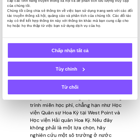
trang trải chi phí giáo dục đại học cho
cấp các tính năng truyền thông xã hội và để phân tích lưu lượng truy cập
của chúng tôi.
các cựu chiến binh và gia đình của họ.
Chúng tôi cũng chia sẻ thông tin về việc bạn sử dụng trang web với các đối
Nhận hỗ trợ học phí của nhà tuyển
tác truyền thông xã hội, quảng cáo và phân tích của chúng tôi. Các đối tác
này có thể kết hợp thông tin này với thông tin khác mà bạn cung cấp cho
dụng:
Một số công ty cung cấp các
họ hoặc họ thu thập từ việc bạn sử dụng dịch vụ của họ.
chương trình hỗ trợ học phí cho nhân
viên đang theo đuổi giáo dục đại học.
Các chương trình này có thể bao gồm
Chấp nhận tất cả
một phần hoặc tất cả các chi phí học
phí, lệ phí và các chi phí khác liên
quan đến việc theo học đại học hoặc
Tùy chỉnh
sau đại học.
Theo học các trường cao đẳng
Từ chối
miễn học phí:
Một số trường cao
đẳng và đại học cung cấp các chương
trình miễn học phí, chẳng hạn như Học
viện Quân sự Hoa Kỳ tại West Point và
Học viện Hải quân Hoa Kỳ. Nếu đây
không phải là một lựa chọn, hãy
nghiên cứu một số trường ở nước