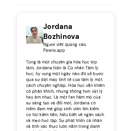
Jordana
Bozhinova
Người viết quảng cáo,
Pawns.app
Từng là một chuyên gia hóa học lớp
tám, Jordana hiện là Cử nhân Tâm lý
học, hy vọng một ngày nào đó sẽ bước
qua sự dệt may tinh tế của tâm lý một
cách chuyên nghiệp. Hóa học vẫn khiến
cô phấn khích, nhưng không hơn vật lý
hay âm nhạc. Là một fan hâm mộ của
sự sáng tạo và đổi mới, Jordana có
niềm đam mê giúp sinh viên tìm kiếm
cơ hội kiếm tiền, hiểu biết về ngân sách
và mẹo học tập. Sự phát triển cá nhân
và tính xác thực luôn nằm trong danh