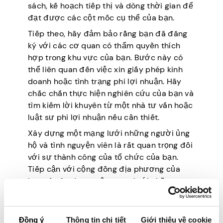
sách, kế hoạch tiếp thị và dòng thời gian để
đạt được các cột mốc cụ thể của bạn.
Tiếp theo, hãy đảm bảo rằng bạn đã đăng
ký với các cơ quan có thẩm quyền thích
hợp trong khu vực của bạn. Bước này có
thể liên quan đến việc xin giấy phép kinh
doanh hoặc tình trạng phi lợi nhuận. Hãy
chắc chắn thực hiện nghiên cứu của bạn và
tìm kiếm lời khuyên từ một nhà tư vấn hoặc
luật sư phi lợi nhuận nếu cần thiết.
Xây dựng một mạng lưới những người ủng
hộ và tình nguyện viên là rất quan trọng đối
với sự thành công của tổ chức của bạn.
Tiếp cận với cộng đồng địa phương của
bạn và xây dựng một mạng lưới những
người ủng hộ phúc lợi động vật có chung
niềm đam mê của bạn. Hợp tác với các
doanh nghiệp, trường học và tổ chức dân
Đồng ý
Thông tin chi tiết
Giới thiệu về cookie