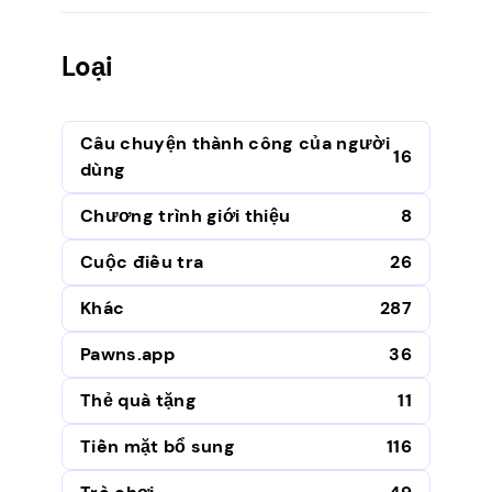
Loại
Câu chuyện thành công của người
16
dùng
Chương trình giới thiệu
8
Cuộc điều tra
26
Khác
287
Pawns.app
36
Thẻ quà tặng
11
Tiền mặt bổ sung
116