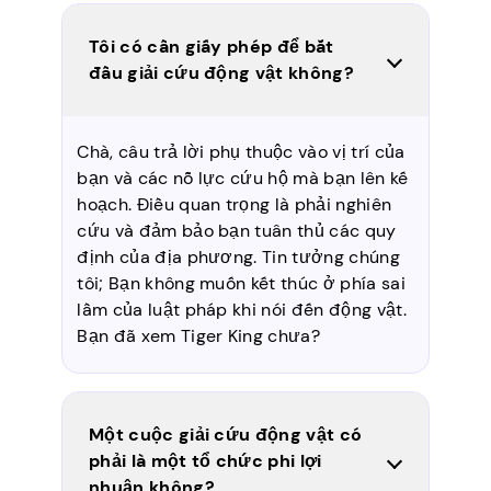
Tôi có cần giấy phép để bắt
đầu giải cứu động vật không?
Chà, câu trả lời phụ thuộc vào vị trí của
bạn và các nỗ lực cứu hộ mà bạn lên kế
hoạch. Điều quan trọng là phải nghiên
cứu và đảm bảo bạn tuân thủ các quy
định của địa phương. Tin tưởng chúng
tôi; Bạn không muốn kết thúc ở phía sai
lầm của luật pháp khi nói đến động vật.
Bạn đã xem Tiger King chưa?
Một cuộc giải cứu động vật có
phải là một tổ chức phi lợi
nhuận không?