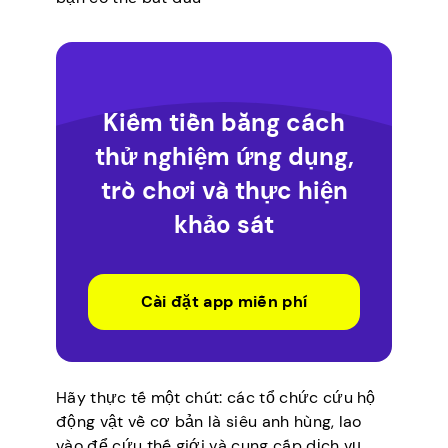
Kiếm tiền bằng cách
thử nghiệm ứng dụng,
trò chơi và thực hiện
khảo sát
Cài đặt app miễn phí
Hãy thực tế một chút: các tổ chức cứu hộ
động vật về cơ bản là siêu anh hùng, lao
vào để cứu thế giới và cung cấp dịch vụ