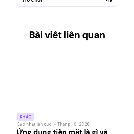
Trò chơi
49
Bài viết liên quan
KHÁC
Cập nhật lần cuối -
Tháng 1 8, 2026
Ứng dụng tiền mặt là gì và