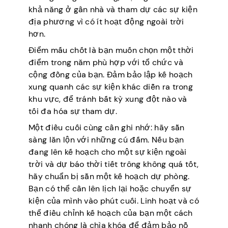
khả năng ở gần nhà và tham dự các sự kiện
địa phương vì có ít hoạt động ngoài trời
hơn.
Điểm mấu chốt là bạn muốn chọn một thời
điểm trong năm phù hợp với tổ chức và
cộng đồng của bạn. Đảm bảo lập kế hoạch
xung quanh các sự kiện khác diễn ra trong
khu vực, để tránh bất kỳ xung đột nào và
tối đa hóa sự tham dự.
Một điều cuối cùng cần ghi nhớ: hãy sẵn
sàng lăn lộn với những cú đấm. Nếu bạn
đang lên kế hoạch cho một sự kiện ngoài
trời và dự báo thời tiết trông không quá tốt,
hãy chuẩn bị sẵn một kế hoạch dự phòng.
Bạn có thể cần lên lịch lại hoặc chuyển sự
kiện của mình vào phút cuối. Linh hoạt và có
thể điều chỉnh kế hoạch của bạn một cách
nhanh chóng là chìa khóa để đảm bảo nỗ