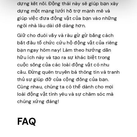
dựng kết nối. Động thái này sẽ giúp bạn xây
dựng một mạng lưới hỗ trợ mạnh mẽ và
giúp việc đưa động vật của bạn vào những
ngôi nhà lâu dài dễ dàng hơn.
Giữ cho đuôi vẫy và râu gừ gừ bằng cách
bắt đầu tổ chức cứu hộ động vật của riêng
bạn ngay hôm nay! Làm theo hướng dẫn
hữu ích này và tạo ra sự khác biệt trong
cuộc sống của các loài động vật có nhu
cầu. Đừng quên truyền bá thông tin và tranh
thủ sự giúp đỡ của cộng đồng của bạn.
Cùng nhau, chúng ta có thể dành cho mọi
loài động vật tình yêu và sự chăm sóc mà
chúng xứng đáng!
FAQ