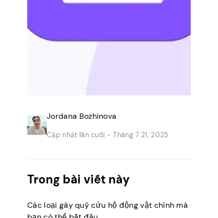
Jordana Bozhinova
Cập nhật lần cuối -
Tháng 7 21, 2025
Trong bài viết này
Các loại gây quỹ cứu hộ động vật chính mà
bạn có thể bắt đầu