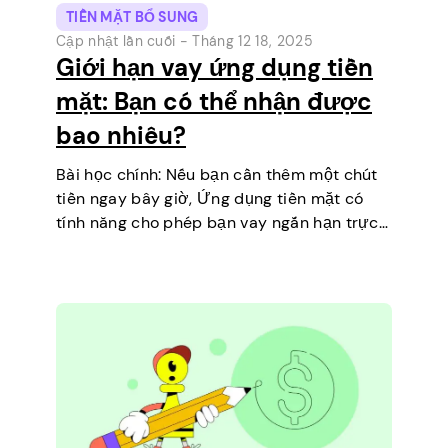
TIỀN MẶT BỔ SUNG
Cập nhật lần cuối -
Tháng 12 18, 2025
Giới hạn vay ứng dụng tiền
mặt: Bạn có thể nhận được
bao nhiêu?
Bài học chính: Nếu bạn cần thêm một chút
tiền ngay bây giờ, Ứng dụng tiền mặt có
tính năng cho phép bạn vay ngắn hạn trực
tiếp trên điện thoại của mình. Đó là một
cách đơn giản để…