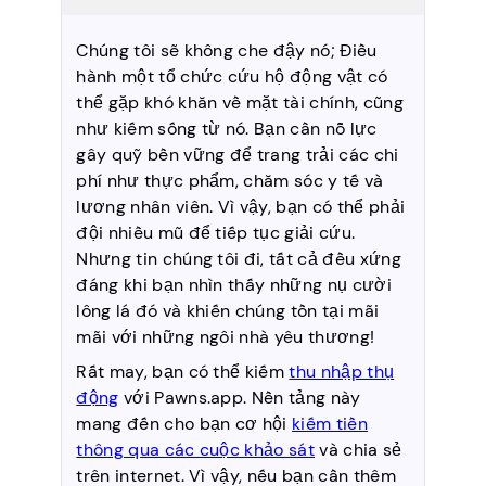
Chúng tôi sẽ không che đậy nó; Điều
hành một tổ chức cứu hộ động vật có
thể gặp khó khăn về mặt tài chính, cũng
như kiếm sống từ nó. Bạn cần nỗ lực
gây quỹ bền vững để trang trải các chi
phí như thực phẩm, chăm sóc y tế và
lương nhân viên. Vì vậy, bạn có thể phải
đội nhiều mũ để tiếp tục giải cứu.
Nhưng tin chúng tôi đi, tất cả đều xứng
đáng khi bạn nhìn thấy những nụ cười
lông lá đó và khiến chúng tồn tại mãi
mãi với những ngôi nhà yêu thương!
Rất may, bạn có thể kiếm
thu nhập thụ
động
với Pawns.app. Nền tảng này
mang đến cho bạn cơ hội
kiếm tiền
thông qua các cuộc khảo sát
và chia sẻ
trên internet. Vì vậy, nếu bạn cần thêm