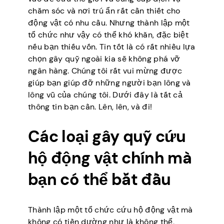
chăm sóc và nơi trú ẩn rất cần thiết cho
động vật có nhu cầu. Nhưng thành lập một
tổ chức như vậy có thể khó khăn, đặc biệt
nếu bạn thiếu vốn. Tin tốt là có rất nhiều lựa
chọn gây quỹ ngoài kia sẽ không phá vỡ
ngân hàng. Chúng tôi rất vui mừng được
giúp bạn giúp đỡ những người bạn lông và
lông vũ của chúng tôi. Dưới đây là tất cả
thông tin bạn cần. Lên, lên, và đi!
Các loại gây quỹ cứu
hộ động vật chính mà
bạn có thể bắt đầu
Thành lập một tổ chức cứu hộ động vật mà
không có tiền dường như là không thể,