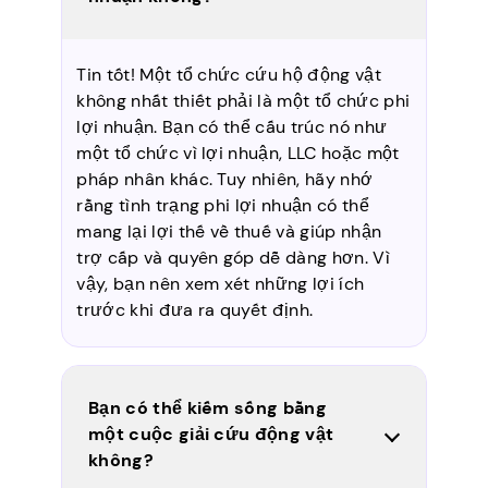
Tin tốt! Một tổ chức cứu hộ động vật
không nhất thiết phải là một tổ chức phi
lợi nhuận. Bạn có thể cấu trúc nó như
một tổ chức vì lợi nhuận, LLC hoặc một
pháp nhân khác. Tuy nhiên, hãy nhớ
rằng tình trạng phi lợi nhuận có thể
mang lại lợi thế về thuế và giúp nhận
trợ cấp và quyên góp dễ dàng hơn. Vì
vậy, bạn nên xem xét những lợi ích
trước khi đưa ra quyết định.
Bạn có thể kiếm sống bằng
một cuộc giải cứu động vật
không?