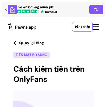
Skip
Tải ứng dụng miễn phí
Tải
to
content
Đăng nhập
Quay lại Blog
TIỀN MẶT BỔ SUNG
Cách kiếm tiền trên
OnlyFans