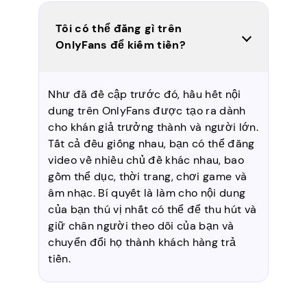
Tôi có thể đăng gì trên
OnlyFans để kiếm tiền?
Như đã đề cập trước đó, hầu hết nội
dung trên OnlyFans được tạo ra dành
cho khán giả trưởng thành và người lớn.
Tất cả đều giống nhau, bạn có thể đăng
video về nhiều chủ đề khác nhau, bao
gồm thể dục, thời trang, chơi game và
âm nhạc. Bí quyết là làm cho nội dung
của bạn thú vị nhất có thể để thu hút và
giữ chân người theo dõi của bạn và
chuyển đổi họ thành khách hàng trả
tiền.