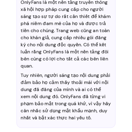
OnlyFans là một nền tảng truyền thông
xã hội hợp pháp cung cấp cho người
sáng tạo sự tự do rất cần thiết để khám
phá niềm đam mê của họ và được trả
tiền cho chúng. Trang web cũng an toàn
cho khán giả, cung cấp nhiều gói đăng
ký cho nội dung độc quyền. Có thể kết
luận rằng OnlyFans là một nền tảng đôi
bên cùng có lợi cho tất cả các bên liên
quan.
Tuy nhiên, người sáng tạo nội dung phải
đảm bảo họ cảm thấy thoải mái với nội
dung đã đăng của mình và ai có thể
xem nội dung đó. OnlyFans đã từng vi
phạm bảo mật trong quá khứ, vì vậy hãy
cân nhắc sử dụng mật khẩu mạnh, duy
nhất và bật xác thực hai yếu tố.