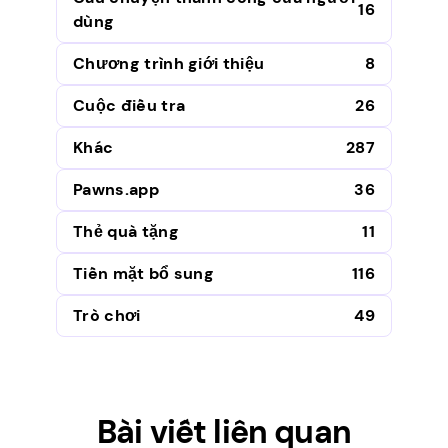
16
dùng
Chương trình giới thiệu
8
Cuộc điều tra
26
Khác
287
Pawns.app
36
Thẻ quà tặng
11
Tiền mặt bổ sung
116
Trò chơi
49
Bài viết liên quan