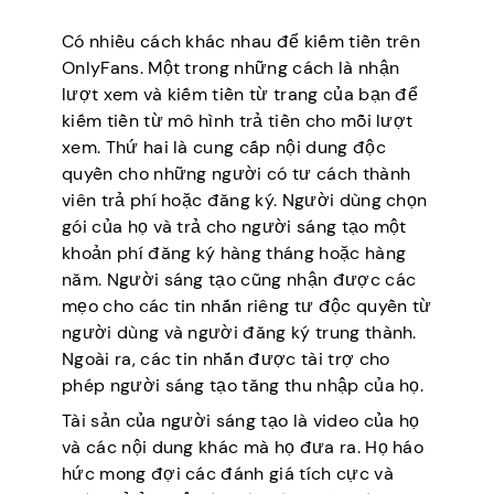
Có nhiều cách khác nhau để kiếm tiền trên
OnlyFans. Một trong những cách là nhận
lượt xem và kiếm tiền từ trang của bạn để
kiếm tiền từ mô hình trả tiền cho mỗi lượt
xem. Thứ hai là cung cấp nội dung độc
quyền cho những người có tư cách thành
viên trả phí hoặc đăng ký. Người dùng chọn
gói của họ và trả cho người sáng tạo một
khoản phí đăng ký hàng tháng hoặc hàng
năm. Người sáng tạo cũng nhận được các
mẹo cho các tin nhắn riêng tư độc quyền từ
người dùng và người đăng ký trung thành.
Ngoài ra, các tin nhắn được tài trợ cho
phép người sáng tạo tăng thu nhập của họ.
Tài sản của người sáng tạo là video của họ
và các nội dung khác mà họ đưa ra. Họ háo
hức mong đợi các đánh giá tích cực và