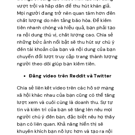
vượt trội và hấp dẫn để thu hút khán giả.
Mọi người đang trở nên quan tâm hơn đến
chất lượng do nền tảng bão hòa. Để kiếm
tiền nhanh chóng và hiệu quả, bạn phải tạo
ra nội dung thú vị, chất lượng cao. Chia sẻ
những bức ảnh nổi bật sẽ thu hút sự chú ý
đến tài khoản của bạn và nội dung của bạn
chuyển đổi lượt truy cập trang thành lượng
người theo dõi giúp bạn kiếm tiền.
Đăng video trên Reddit và Twitter
Chia sẻ liên kết video trên các hồ sơ mạng
xã hội khác nhau của bạn cũng có thể tăng
lượt xem và cuối cùng là doanh thu. Sự tự
tin và kiên trì của bạn sẽ tăng lên nếu mọi
người chú ý đến bạn, đặc biệt nếu họ thấy
bạn có liên quan. Khả năng hiển thị sẽ
khuyến khích bạn nỗ lực hơn và tạo ra nội