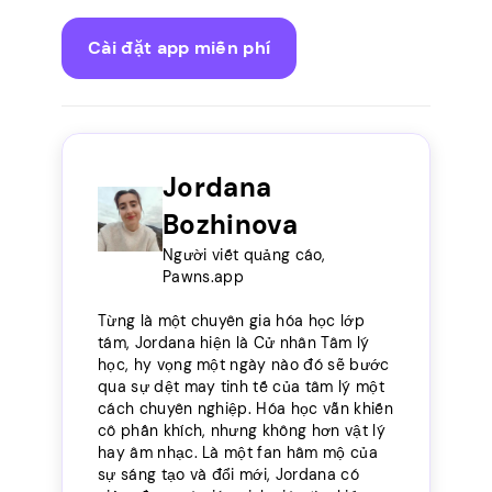
Cài đặt app miễn phí
Jordana
Bozhinova
Người viết quảng cáo,
Pawns.app
Từng là một chuyên gia hóa học lớp
tám, Jordana hiện là Cử nhân Tâm lý
học, hy vọng một ngày nào đó sẽ bước
qua sự dệt may tinh tế của tâm lý một
cách chuyên nghiệp. Hóa học vẫn khiến
cô phấn khích, nhưng không hơn vật lý
hay âm nhạc. Là một fan hâm mộ của
sự sáng tạo và đổi mới, Jordana có