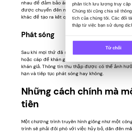
nhau để đảm bảo ánh sáng, máy quay và âm thanh
phân tích lưu lượng truy cập 
được chuyển đến nhóm chỉnh sửa để thêm hiệu ứ
Chúng tôi cũng chia sẻ thông
khác để tạo ra kết quả cuối cùng.
tích của chúng tôi. Các đối 
thập từ việc bạn sử dụng dịc
Phát sóng
Từ chối
Sau khi mọi thứ đã sẵn sàng, chương trình truyề
hoặc cáp để khán giả xem. Tại thời điểm này, cá
khán giả. Thông tin thu thập được có thể ảnh hư
hạn và tiếp tục phát sóng hay không.
Những cách chính mà mộ
tiền
Một chương trình truyền hình giống như một công
trình sẽ phải đối phó với việc hủy bỏ, dẫn đến m