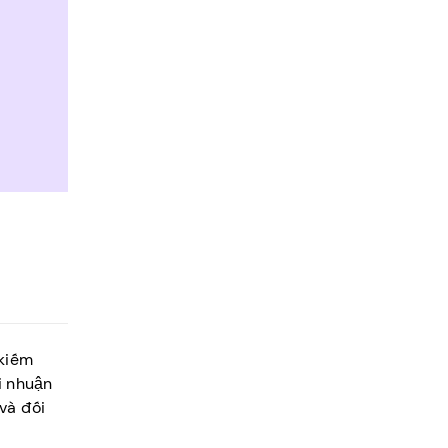
 kiếm
i nhuận
và đối