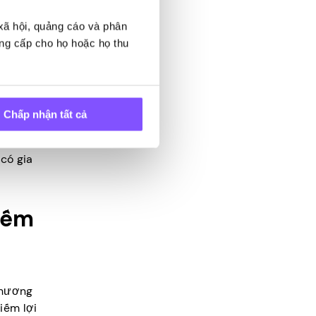
h quay
ỉnh sửa
 xã hội, quảng cáo và phân
ung cấp cho họ hoặc họ thu
Chấp nhận tất cả
mạng
hận của
có gia
iếm
chương
iếm lợi