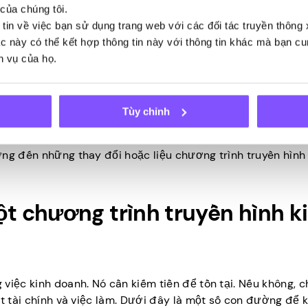
 chính xác theo cách họ hình dung. Sau khi sản xuất, cản
của chúng tôi.
ng hình ảnh và âm nhạc/âm thanh cũng như các tác vụ ch
 tin về việc bạn sử dụng trang web với các đối tác truyền thông
tác này có thể kết hợp thông tin này với thông tin khác mà bạn c
h vụ của họ.
Tùy chỉnh
n hình được phát sóng trên các nền tảng phát trực tuyến, 
c nhà sản xuất theo dõi các đánh giá, xếp hạng và sự đón n
ởng đến những thay đổi hoặc liệu chương trình truyền hình 
t chương trình truyền hình k
 việc kinh doanh. Nó cần kiếm tiền để tồn tại. Nếu không, 
ất tài chính và việc làm. Dưới đây là một số con đường để k