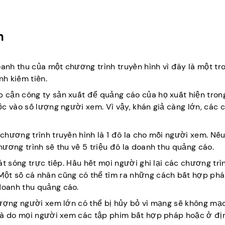
h
nh thu của một chương trình truyền hình vì đây là một tr
h kiếm tiền.
 cận công ty sản xuất để quảng cáo của họ xuất hiện tron
c vào số lượng người xem. Vì vậy, khán giả càng lớn, các 
chương trình truyền hình là 1 đô la cho mỗi người xem. Nế
ương trình sẽ thu về 5 triệu đô la doanh thu quảng cáo.
át sóng trực tiếp. Hầu hết mọi người ghi lại các chương tr
Một số cá nhân cũng có thể tìm ra những cách bất hợp ph
doanh thu quảng cáo.
lượng người xem lớn có thể bị hủy bỏ vì mạng sẽ không mạ
 là do mọi người xem các tập phim bất hợp pháp hoặc ở đị