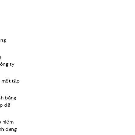
ong
g
công ty
u một tập
ình bằng
áp để
o hiểm
nh dạng