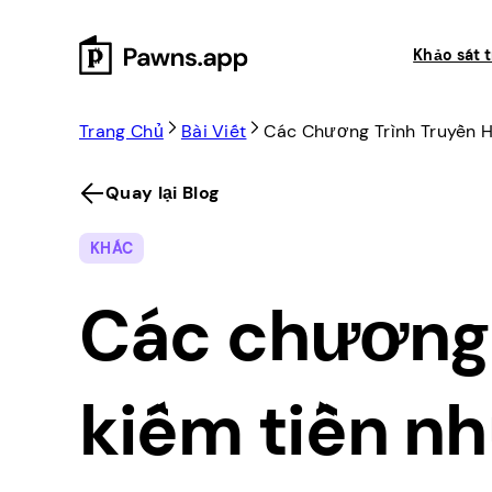
Skip
to
Khảo sát t
content
Trang Chủ
Bài Viết
Các Chương Trình Truyền H
Quay lại Blog
KHÁC
Các chương 
kiếm tiền n