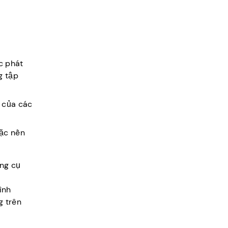
c phát
g tập
u của các
oặc nền
ng cụ
ình
g trên