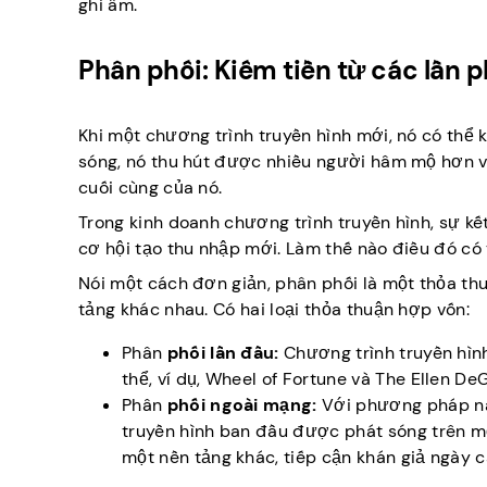
ghi âm.
Phân phối: Kiếm tiền từ các lần ph
Khi một chương trình truyền hình mới, nó có thể k
sóng, nó thu hút được nhiều người hâm mộ hơn và
cuối cùng của nó.
Trong kinh doanh chương trình truyền hình, sự kế
cơ hội tạo thu nhập mới. Làm thế nào điều đó có
Nói một cách đơn giản, phân phối là một thỏa t
tảng khác nhau. Có hai loại thỏa thuận hợp vốn:
Phân
phối lần đầu:
Chương trình truyền hì
thể, ví dụ, Wheel of Fortune và The Ellen D
Phân
phối ngoài mạng:
Với phương pháp nà
truyền hình ban đầu được phát sóng trên m
một nền tảng khác, tiếp cận khán giả ngày 