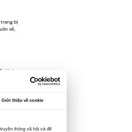
 trang bị
uôn sẻ,
ển kịch
g ty
gân sách
Giới thiệu về cookie
iệc cùng
truyền thông xã hội và để