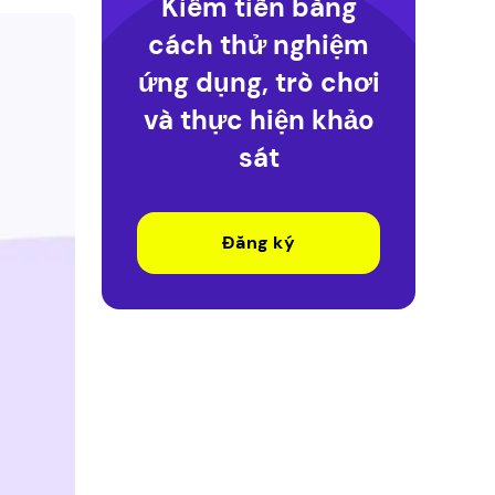
Kiếm tiền bằng
cách thử nghiệm
ứng dụng, trò chơi
và thực hiện khảo
sát
Đăng ký