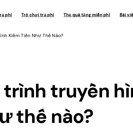
rả phí
Trò chơi trả phí
Thẻ quà tặng miễn phí
Bài vi
ình Kiếm Tiền Như Thế Nào?
trình truyền h
hư thế nào?