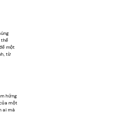
húng
 thể
 để một
h, từ
cảm hứng
 của một
h ai mà