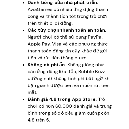
Danh tiếng của nhà phát triển.
AviaGames có nhiều ứng dụng thành
công và thành tích tốt trong trò chơi
trên thiết bị di động.
Các tùy chọn thanh toán an toàn.
Người chơi có thể sử dụng PayPal,
Apple Pay, Visa và các phương thức
thanh toán đáng tin cậy khác để gửi
tiền và rút tiền thắng cược.
Không có phí ẩn.
Không giống như
các ứng dụng lừa đảo, Bubble Buzz
dường như không tính phí bất ngờ khi
bạn giành được tiền và muốn rút tiền
mặt.
Đánh giá 4.8 trong App Store.
Trò
chơi có hơn 60,000 đánh giá và trung
bình trong số đó đều giảm xuống còn
4,8 trên 5.