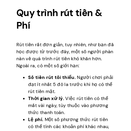
Quy trình rút tiền &
Phí
Rút tiền rất đơn giản, tuy nhiên, như bạn đã
học được từ trước đây, một số người phàn
nàn về quá trình rút tiền khó khăn hơn.
Ngoài ra, có một số giới hạn:
Số tiền rút tối thiểu.
Người chơi phải
đạt ít nhất 5 đô la trước khi họ có thể
rút tiền mặt.
Thời gian xử lý.
Việc rút tiền có thể
mất vài ngày, tùy thuộc vào phương
thức thanh toán.
Lệ phí.
Một số phương thức rút tiền
có thể tính các khoản phí khác nhau,