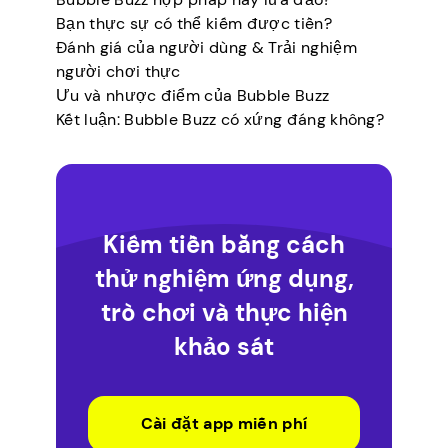
Bạn thực sự có thể kiếm được tiền?
Đánh giá của người dùng & Trải nghiệm
người chơi thực
Ưu và nhược điểm của Bubble Buzz
Kết luận: Bubble Buzz có xứng đáng không?
Kiếm tiền bằng cách
thử nghiệm ứng dụng,
trò chơi và thực hiện
khảo sát
Cài đặt app miễn phí