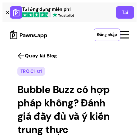
Skip
Tải ứng dụng miễn phí
Tải
to
content
Đăng nhập
Quay lại Blog
TRÒ CHƠI
Bubble Buzz có hợp
pháp không? Đánh
giá đầy đủ và ý kiến
trung thực