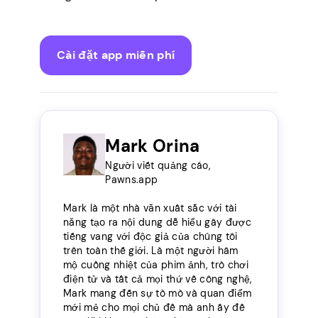
Cài đặt app miễn phí
Mark Orina
Người viết quảng cáo,
Pawns.app
Mark là một nhà văn xuất sắc với tài
năng tạo ra nội dung dễ hiểu gây được
tiếng vang với độc giả của chúng tôi
trên toàn thế giới. Là một người hâm
mộ cuồng nhiệt của phim ảnh, trò chơi
điện tử và tất cả mọi thứ về công nghệ,
Mark mang đến sự tò mò và quan điểm
mới mẻ cho mọi chủ đề mà anh ấy đề