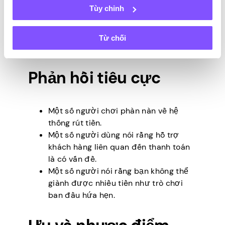
Nhiều người dùng xác nhận họ đã
Tùy chỉnh
nhận được tiền mặt thật.
Các tùy chọn thanh toán an toàn khiến
Từ chối
nó giống như một ứng dụng hợp pháp.
Phản hồi tiêu cực
Một số người chơi phàn nàn về hệ
thống rút tiền.
Một số người dùng nói rằng hỗ trợ
khách hàng liên quan đến thanh toán
là có vấn đề.
Một số người nói rằng bạn không thể
giành được nhiều tiền như trò chơi
ban đầu hứa hẹn.