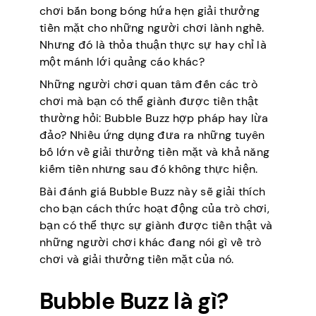
chơi bắn bong bóng hứa hẹn giải thưởng
tiền mặt cho những người chơi lành nghề.
Nhưng đó là thỏa thuận thực sự hay chỉ là
một mánh lới quảng cáo khác?
Những người chơi quan tâm đến các trò
chơi mà bạn có thể giành được tiền thật
thường hỏi: Bubble Buzz hợp pháp hay lừa
đảo? Nhiều ứng dụng đưa ra những tuyên
bố lớn về giải thưởng tiền mặt và khả năng
kiếm tiền nhưng sau đó không thực hiện.
Bài đánh giá Bubble Buzz này sẽ giải thích
cho bạn cách thức hoạt động của trò chơi,
bạn có thể thực sự giành được tiền thật và
những người chơi khác đang nói gì về trò
chơi và giải thưởng tiền mặt của nó.
Bubble Buzz là gì?