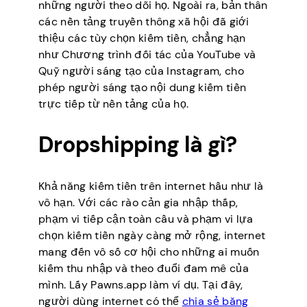
những người theo dõi họ. Ngoài ra, bản thân
các nền tảng truyền thông xã hội đã giới
thiệu các tùy chọn kiếm tiền, chẳng hạn
như Chương trình đối tác của YouTube và
Quỹ người sáng tạo của Instagram, cho
phép người sáng tạo nội dung kiếm tiền
trực tiếp từ nền tảng của họ.
Dropshipping là gì?
Khả năng kiếm tiền trên internet hầu như là
vô hạn. Với các rào cản gia nhập thấp,
phạm vi tiếp cận toàn cầu và phạm vi lựa
chọn kiếm tiền ngày càng mở rộng, internet
mang đến vô số cơ hội cho những ai muốn
kiếm thu nhập và theo đuổi đam mê của
mình. Lấy Pawns.app làm ví dụ. Tại đây,
người dùng internet có thể
chia sẻ băng