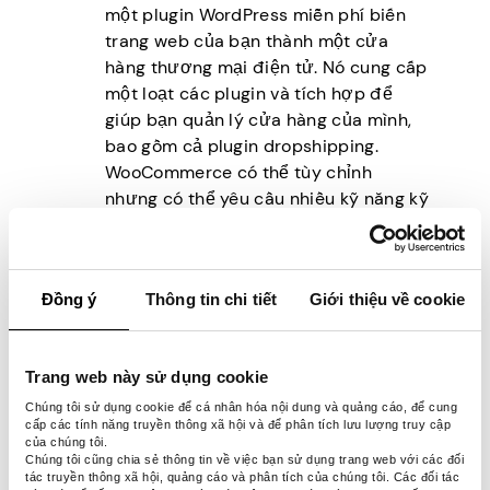
một plugin WordPress miễn phí biến
trang web của bạn thành một cửa
hàng thương mại điện tử. Nó cung cấp
một loạt các plugin và tích hợp để
giúp bạn quản lý cửa hàng của mình,
bao gồm cả plugin dropshipping.
WooCommerce có thể tùy chỉnh
nhưng có thể yêu cầu nhiều kỹ năng kỹ
thuật hơn để thiết lập và quản lý so
với các nền tảng khác.
Màu đỏ tươi:
Magento là một nền
Đồng ý
Thông tin chi tiết
Giới thiệu về cookie
tảng mã nguồn mở, có nghĩa là nó có
khả năng tùy chỉnh cao và bạn có thể
điều chỉnh nó để phù hợp với nhu cầu
Trang web này sử dụng cookie
của doanh nghiệp mình. Một trong
những ưu điểm của việc sử dụng
Chúng tôi sử dụng cookie để cá nhân hóa nội dung và quảng cáo, để cung
cấp các tính năng truyền thông xã hội và để phân tích lưu lượng truy cập
Magento là công cụ quản lý hàng tồn
của chúng tôi.
kho tích hợp. Nó tích hợp với một loạt
Chúng tôi cũng chia sẻ thông tin về việc bạn sử dụng trang web với các đối
tác truyền thông xã hội, quảng cáo và phân tích của chúng tôi. Các đối tác
các nhà cung cấp dịch vụ vận chuyển