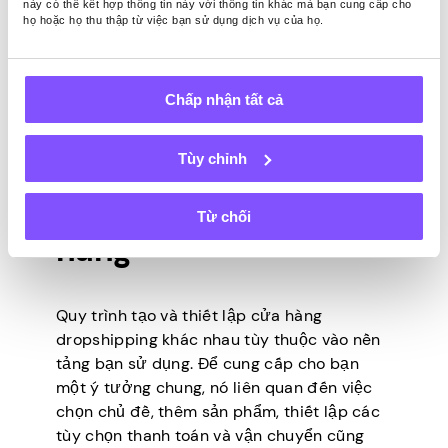
này có thể kết hợp thông tin này với thông tin khác mà bạn cung cấp cho
và thực hiện để giúp bạn quản lý đơn
họ hoặc họ thu thập từ việc bạn sử dụng dịch vụ của họ.
đặt hàng của mình. Tuy nhiên,
Magento có thể không phải là lựa chọn
tốt nhất cho người mới bắt đầu hoặc
Chấp nhận tất cả
những người không có kinh nghiệm kỹ
thuật.
Tùy chỉnh
Tạo và thiết lập cửa
Từ chối
hàng
Quy trình tạo và thiết lập cửa hàng
dropshipping khác nhau tùy thuộc vào nền
tảng bạn sử dụng. Để cung cấp cho bạn
một ý tưởng chung, nó liên quan đến việc
chọn chủ đề, thêm sản phẩm, thiết lập các
tùy chọn thanh toán và vận chuyển cũng