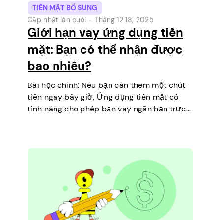
TIỀN MẶT BỔ SUNG
Cập nhật lần cuối -
Tháng 12 18, 2025
Giới hạn vay ứng dụng tiền
mặt: Bạn có thể nhận được
bao nhiêu?
Bài học chính: Nếu bạn cần thêm một chút
tiền ngay bây giờ, Ứng dụng tiền mặt có
tính năng cho phép bạn vay ngắn hạn trực
tiếp trên điện thoại của mình. Đó là một
cách đơn giản để…