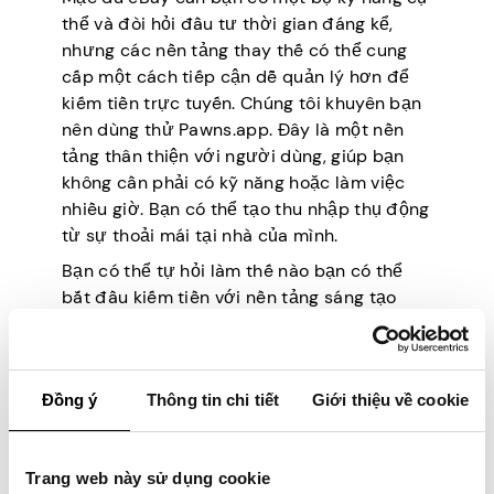
thể và đòi hỏi đầu tư thời gian đáng kể,
nhưng các nền tảng thay thế có thể cung
cấp một cách tiếp cận dễ quản lý hơn để
kiếm tiền trực tuyến. Chúng tôi khuyên bạn
nên dùng thử Pawns.app. Đây là một nền
tảng thân thiện với người dùng, giúp bạn
không cần phải có kỹ năng hoặc làm việc
nhiều giờ. Bạn có thể tạo thu nhập thụ động
từ sự thoải mái tại nhà của mình.
Bạn có thể tự hỏi làm thế nào bạn có thể
bắt đầu kiếm tiền với nền tảng sáng tạo
này. Với ứng dụng này, bất kỳ ai cũng có
thể kiếm tiền! Tất cả những gì bạn cần để
bắt đầu kiếm tiền là tạo tài khoản và tải
Đồng ý
Thông tin chi tiết
Giới thiệu về cookie
xuống ứng dụng. Nó đơn giản như vậy.
Pawns.app cho phép bạn
chia sẻ băng
thông không sử dụng của mình
và theo
Trang web này sử dụng cookie
cách đó, giúp bạn kiếm lợi nhuận từ