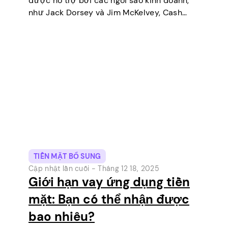
được hỗ trợ bởi các ngôi sao kinh doanh,
như Jack Dorsey và Jim McKelvey, Cash
App đã dần vươn lên trở thành một trong
những công cụ thanh toán kỹ…
TIỀN MẶT BỔ SUNG
Cập nhật lần cuối -
Tháng 12 18, 2025
Giới hạn vay ứng dụng tiền
mặt: Bạn có thể nhận được
bao nhiêu?