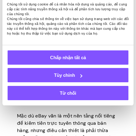
Chúng tôi sử dụng cookie để cá nhân hóa nội dung và quảng cáo, để cung
internet mà bạn không sử dụng. Một cách
cấp các tính năng truyền thông xã hội và để phân tích lưu lượng truy cập
khác để kiếm tiền trên nền tảng là hoàn
của chúng tôi.
Chúng tôi cũng chia sẻ thông tin về việc bạn sử dụng trang web với các đối
thành
các cuộc khảo sát trả phí
. Cách tiếp
tác truyền thông xã hội, quảng cáo và phân tích của chúng tôi. Các đối tác
cận này giúp người bán không cần đầu tư
này có thể kết hợp thông tin này với thông tin khác mà bạn cung cấp cho
họ hoặc họ thu thập từ việc bạn sử dụng dịch vụ của họ.
thời gian vào nghiên cứu thị trường hoặc
đối phó với những thách thức khi điều hành
một cửa hàng trực tuyến. Với ứng dụng
này, bất kỳ ai cũng có thể kiếm tiền mà
Chấp nhận tất cả
không cần các kỹ năng tiên quyết hoặc cam
kết thời gian rộng rãi theo yêu cầu của các
Tùy chỉnh
nền tảng khác như eBay.
Từ chối
Kết thúc
Mặc dù eBay vẫn là một nền tảng nổi tiếng
để kiếm tiền trực tuyến thông qua bán
hàng, nhưng điều cần thiết là phải thừa