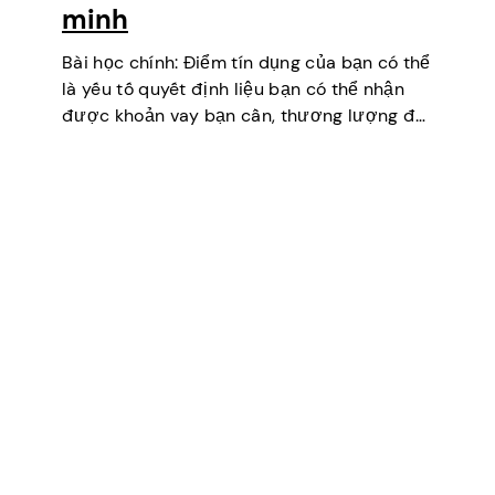
minh
Bài học chính: Điểm tín dụng của bạn có thể
là yếu tố quyết định liệu bạn có thể nhận
được khoản vay bạn cần, thương lượng để
có lãi suất thấp hơn, thuê một căn hộ hoặc
thậm chí…