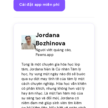
Cài đặt app miễn phí
Jordana
Bozhinova
Người viết quảng cáo,
Pawns.app
Từng là một chuyên gia hóa học lớp
tám, Jordana hiện là Cử nhân Tâm lý
học, hy vọng một ngày nào đó sẽ bước
qua sự dệt may tinh tế của tâm lý một
cách chuyên nghiệp. Hóa học vẫn khiến
cô phấn khích, nhưng không hơn vật lý
hay âm nhạc. Là một fan hâm mộ của
sự sáng tạo và đổi mới, Jordana có
niềm đam mê giúp sinh viên tìm kiếm
cơ hội kiếm tiền, hiểu biết về ngân sách