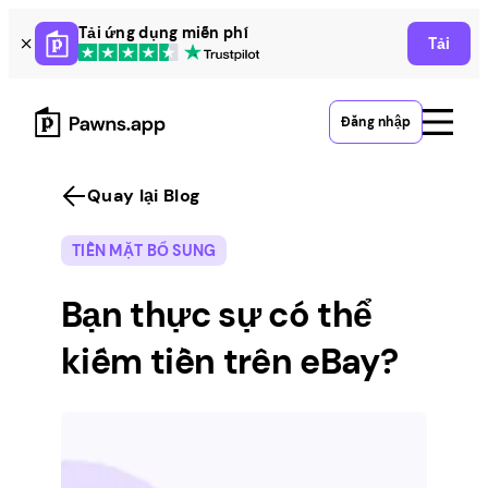
Skip
Tải ứng dụng miễn phí
Tải
to
content
Đăng nhập
Quay lại Blog
TIỀN MẶT BỔ SUNG
Bạn thực sự có thể
kiếm tiền trên eBay?