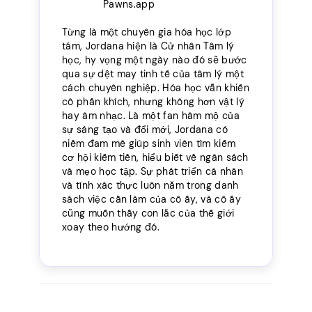
Pawns.app
Từng là một chuyên gia hóa học lớp
tám, Jordana hiện là Cử nhân Tâm lý
học, hy vọng một ngày nào đó sẽ bước
qua sự dệt may tinh tế của tâm lý một
cách chuyên nghiệp. Hóa học vẫn khiến
cô phấn khích, nhưng không hơn vật lý
hay âm nhạc. Là một fan hâm mộ của
sự sáng tạo và đổi mới, Jordana có
niềm đam mê giúp sinh viên tìm kiếm
cơ hội kiếm tiền, hiểu biết về ngân sách
và mẹo học tập. Sự phát triển cá nhân
và tính xác thực luôn nằm trong danh
sách việc cần làm của cô ấy, và cô ấy
cũng muốn thấy con lắc của thế giới
xoay theo hướng đó.