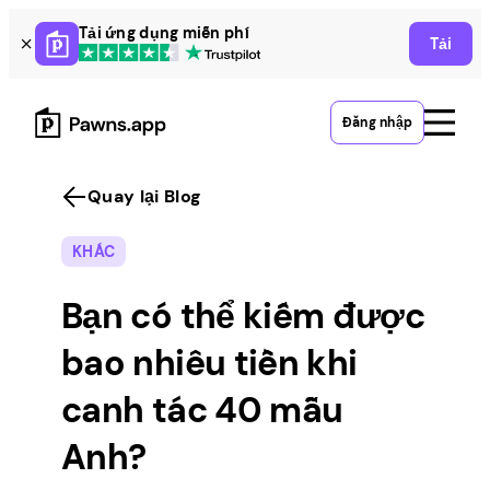
Skip
Tải ứng dụng miễn phí
Tải
to
content
Đăng nhập
Quay lại Blog
KHÁC
Bạn có thể kiếm được
bao nhiêu tiền khi
canh tác 40 mẫu
Anh?