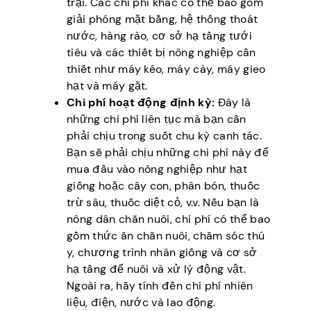
trại. Các chi phí khác có thể bao gồm
giải phóng mặt bằng, hệ thống thoát
nước, hàng rào, cơ sở hạ tầng tưới
tiêu và các thiết bị nông nghiệp cần
thiết như máy kéo, máy cày, máy gieo
hạt và máy gặt.
Chi phí hoạt động định kỳ:
Đây là
những chi phí liên tục mà bạn cần
phải chịu trong suốt chu kỳ canh tác.
Bạn sẽ phải chịu những chi phí này để
mua đầu vào nông nghiệp như hạt
giống hoặc cây con, phân bón, thuốc
trừ sâu, thuốc diệt cỏ, v.v. Nếu bạn là
nông dân chăn nuôi, chi phí có thể bao
gồm thức ăn chăn nuôi, chăm sóc thú
y, chương trình nhân giống và cơ sở
hạ tầng để nuôi và xử lý động vật.
Ngoài ra, hãy tính đến chi phí nhiên
liệu, điện, nước và lao động.