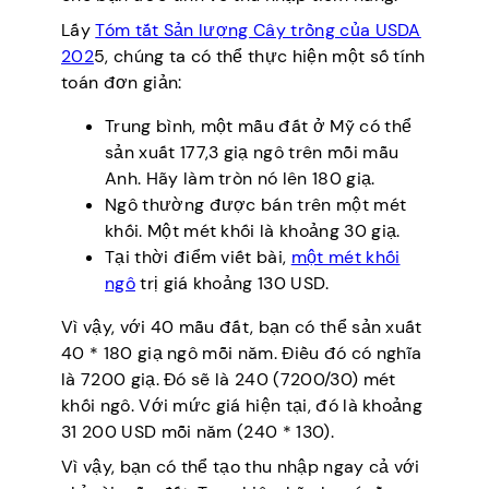
Lấy
Tóm tắt Sản lượng Cây trồng của USDA
202
5, chúng ta có thể thực hiện một số tính
toán đơn giản:
Trung bình, một mẫu đất ở Mỹ có thể
sản xuất 177,3 giạ ngô trên mỗi mẫu
Anh. Hãy làm tròn nó lên 180 giạ.
Ngô thường được bán trên một mét
khối. Một mét khối là khoảng 30 giạ.
Tại thời điểm viết bài,
một mét khối
ngô
trị giá khoảng 130 USD.
Vì vậy, với 40 mẫu đất, bạn có thể sản xuất
40 * 180 giạ ngô mỗi năm. Điều đó có nghĩa
là 7200 giạ. Đó sẽ là 240 (7200/30) mét
khối ngô. Với mức giá hiện tại, đó là khoảng
31 200 USD mỗi năm (240 * 130).
Vì vậy, bạn có thể tạo thu nhập ngay cả với