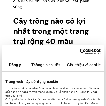
của bạn để phù hợp với các yêu cầu phân
vùng.
Cây trồng nào có lợi
nhất trong một trang
trại rộng 40 mẫu
Anh?
Đồng ý
Thông tin chi tiết
Giới thiệu về cookie
Mặc dù nhiều yếu tố ảnh hưởng đến lợi
nhuận cây trồng của bạn (chẳng hạn như
giá trên thị trường nông sản), nhưng một số
Trang web này sử dụng cookie
yếu tố trong số đó dễ trồng hơn và có thể
thu nhập cao hơn.
Chúng tôi sử dụng cookie để cá nhân hóa nội dung và quảng cáo, để cung
cấp các tính năng truyền thông xã hội và để phân tích lưu lượng truy cập
của chúng tôi.
Chúng tôi cũng chia sẻ thông tin về việc bạn sử dụng trang web với các đối
Oải hương
tác truyền thông xã hội, quảng cáo và phân tích của chúng tôi. Các đối tác