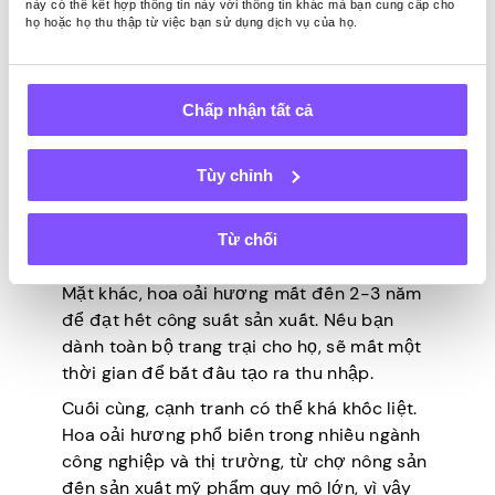
này có thể kết hợp thông tin này với thông tin khác mà bạn cung cấp cho
họ hoặc họ thu thập từ việc bạn sử dụng dịch vụ của họ.
Hoa oải hương là một trong những loại cây
đặc sản có lợi nhuận cao nhất mà bạn có
Chấp nhận tất cả
thể trồng trong trang trại rộng 40 mẫu Anh
của mình. Nó yêu cầu rất ít bảo dưỡng và
có thể được thu hoạch hàng năm.
Tùy chỉnh
Ngoài ra, hoa oải hương có khả năng chịu
hạn và chống sâu bệnh, giúp trồng thành
Từ chối
công dễ dàng hơn.
Mặt khác, hoa oải hương mất đến 2-3 năm
để đạt hết công suất sản xuất. Nếu bạn
dành toàn bộ trang trại cho họ, sẽ mất một
thời gian để bắt đầu tạo ra thu nhập.
Cuối cùng, cạnh tranh có thể khá khốc liệt.
Hoa oải hương phổ biến trong nhiều ngành
công nghiệp và thị trường, từ chợ nông sản
đến sản xuất mỹ phẩm quy mô lớn, vì vậy