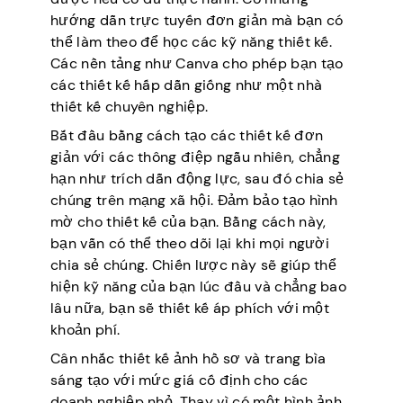
hướng dẫn trực tuyến đơn giản mà bạn có
thể làm theo để học các kỹ năng thiết kế.
Các nền tảng như Canva cho phép bạn tạo
các thiết kế hấp dẫn giống như một nhà
thiết kế chuyên nghiệp.
Bắt đầu bằng cách tạo các thiết kế đơn
giản với các thông điệp ngẫu nhiên, chẳng
hạn như trích dẫn động lực, sau đó chia sẻ
chúng trên mạng xã hội. Đảm bảo tạo hình
mờ cho thiết kế của bạn. Bằng cách này,
bạn vẫn có thể theo dõi lại khi mọi người
chia sẻ chúng. Chiến lược này sẽ giúp thể
hiện kỹ năng của bạn lúc đầu và chẳng bao
lâu nữa, bạn sẽ thiết kế áp phích với một
khoản phí.
Cân nhắc thiết kế ảnh hồ sơ và trang bìa
sáng tạo với mức giá cố định cho các
doanh nghiệp nhỏ. Thay vì có một hình ảnh