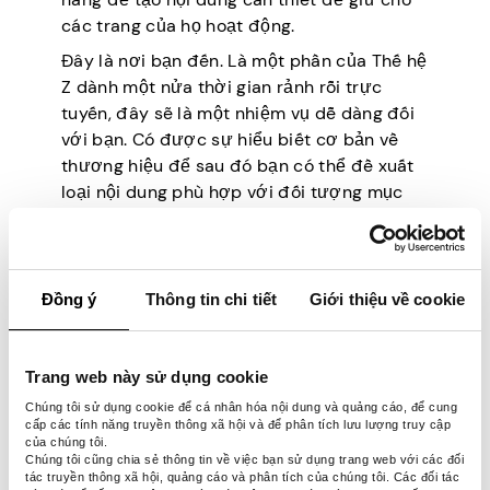
các trang của họ hoạt động.
Đây là nơi bạn đến. Là một phần của Thế hệ
Z dành một nửa thời gian rảnh rỗi trực
tuyến, đây sẽ là một nhiệm vụ dễ dàng đối
với bạn. Có được sự hiểu biết cơ bản về
thương hiệu để sau đó bạn có thể đề xuất
loại nội dung phù hợp với đối tượng mục
tiêu.
Một tính năng hữu ích trong quản lý mạng
xã hội là tự động lên lịch. Bạn có thể tạo
Đồng ý
Thông tin chi tiết
Giới thiệu về cookie
nhiều bài viết cùng một lúc, sau đó lên lịch
tải lên tự động theo khoảng thời gian đã
định. Bằng cách này, bạn có các bài đăng
Trang web này sử dụng cookie
nhất quán ngay cả khi bạn không trực
tuyến. Bạn chỉ có thể dành ra vài giờ mỗi
Chúng tôi sử dụng cookie để cá nhân hóa nội dung và quảng cáo, để cung
cấp các tính năng truyền thông xã hội và để phân tích lưu lượng truy cập
ngày để tham gia các nhận xét và truy vấn
của chúng tôi.
do các bài đăng tạo ra. Cùng với đó, bạn sẽ
Chúng tôi cũng chia sẻ thông tin về việc bạn sử dụng trang web với các đối
tác truyền thông xã hội, quảng cáo và phân tích của chúng tôi. Các đối tác
giúp một thương hiệu nâng cao khả năng