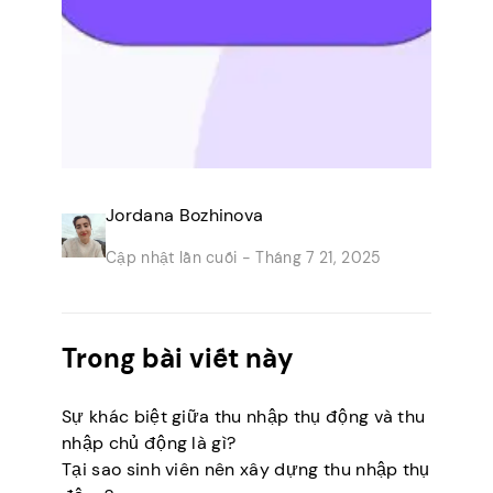
Jordana Bozhinova
Cập nhật lần cuối -
Tháng 7 21, 2025
Trong bài viết này
Sự khác biệt giữa thu nhập thụ động và thu
nhập chủ động là gì?
Tại sao sinh viên nên xây dựng thu nhập thụ