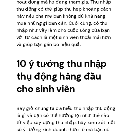
hoạt động mà họ đang tham gia. Thu nhập
thụ động có thể giúp thu hẹp khoảng cách
này nếu cha mẹ bạn không đủ khả năng
mua những gì bạn cần. Cuối cùng, có thu
nhập như vậy làm cho cuộc sống của bạn
với tư cách là một sinh viên thoải mái hơn
và giúp bạn gắn bó hiệu quả.
10 ý tưởng thu nhập
thụ động hàng đầu
cho sinh viên
Bây giờ chúng ta đã hiểu thu nhập thụ động
là gì và bạn có thể hưởng lợi như thế nào
từ việc xây dựng thu nhập, hãy xem xét một
số ý tưởng kinh doanh thực tế mà bạn có