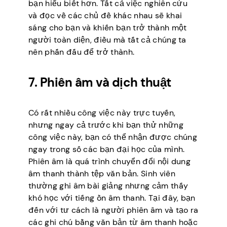
bạn hiểu biết hơn. Tất cả việc nghiên cứu
và đọc về các chủ đề khác nhau sẽ khai
sáng cho bạn và khiến bạn trở thành một
người toàn diện, điều mà tất cả chúng ta
nên phấn đấu để trở thành.
7. Phiên âm và dịch thuật
Có rất nhiều công việc này trực tuyến,
nhưng ngay cả trước khi bạn thử những
công việc này, bạn có thể nhận được chúng
ngay trong số các bạn đại học của mình.
Phiên âm là quá trình chuyển đổi nội dung
âm thanh thành tệp văn bản. Sinh viên
thường ghi âm bài giảng nhưng cảm thấy
khó học với tiếng ồn âm thanh. Tại đây, bạn
đến với tư cách là người phiên âm và tạo ra
các ghi chú bằng văn bản từ âm thanh hoặc