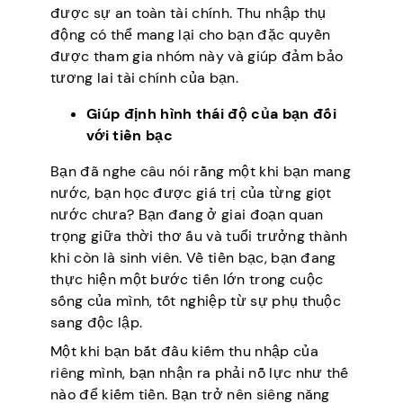
được sự an toàn tài chính. Thu nhập thụ
động có thể mang lại cho bạn đặc quyền
được tham gia nhóm này và giúp đảm bảo
tương lai tài chính của bạn.
Giúp định hình thái độ của bạn đối
với tiền bạc
Bạn đã nghe câu nói rằng một khi bạn mang
nước, bạn học được giá trị của từng giọt
nước chưa? Bạn đang ở giai đoạn quan
trọng giữa thời thơ ấu và tuổi trưởng thành
khi còn là sinh viên. Về tiền bạc, bạn đang
thực hiện một bước tiến lớn trong cuộc
sống của mình, tốt nghiệp từ sự phụ thuộc
sang độc lập.
Một khi bạn bắt đầu kiếm thu nhập của
riêng mình, bạn nhận ra phải nỗ lực như thế
nào để kiếm tiền. Bạn trở nên siêng năng