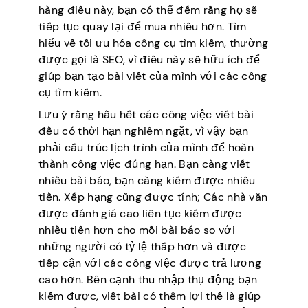
hàng điều này, bạn có thể đếm rằng họ sẽ
tiếp tục quay lại để mua nhiều hơn. Tìm
hiểu về tối ưu hóa công cụ tìm kiếm, thường
được gọi là SEO, vì điều này sẽ hữu ích để
giúp bạn tạo bài viết của mình với các công
cụ tìm kiếm.
Lưu ý rằng hầu hết các công việc viết bài
đều có thời hạn nghiêm ngặt, vì vậy bạn
phải cấu trúc lịch trình của mình để hoàn
thành công việc đúng hạn. Bạn càng viết
nhiều bài báo, bạn càng kiếm được nhiều
tiền. Xếp hạng cũng được tính; Các nhà văn
được đánh giá cao liên tục kiếm được
nhiều tiền hơn cho mỗi bài báo so với
những người có tỷ lệ thấp hơn và được
tiếp cận với các công việc được trả lương
cao hơn. Bên cạnh thu nhập thụ động bạn
kiếm được, viết bài có thêm lợi thế là giúp