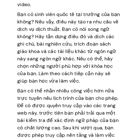
video.
Bạn có sinh viên quốc tế tại trường của bạn
không? Nếu vậy, điều này tạo ra nhu cầu về
dịch vụ dịch thuật. Bạn có nói song ngữ
không? Hãy tận dụng điều đó và dịch các
ghi chú, bài nghiên cứu, trích đoạn sách
giáo khoa và các tài liệu khác từ ngôn ngữ
này sang ngôn ngữ khác. Nếu có thể, hãy
chọn những người phù hợp với khóa học
của bạn. Làm theo cách tiếp cận này sẽ
giúp bạn học vừa làm việc.
Bạn có thể nhận nhiều công việc hơn nữa
trực tuyến nếu lịch trình của bạn cho phép.
Để có được quyền truy cập vào các trang
web này, trước tiên bạn phải trải qua một
bài kiểm tra để xác định ngữ pháp của bạn
có chất lượng cao. Sau khi vượt qua, bạn
được phép truy cập nền tảng và làm việc