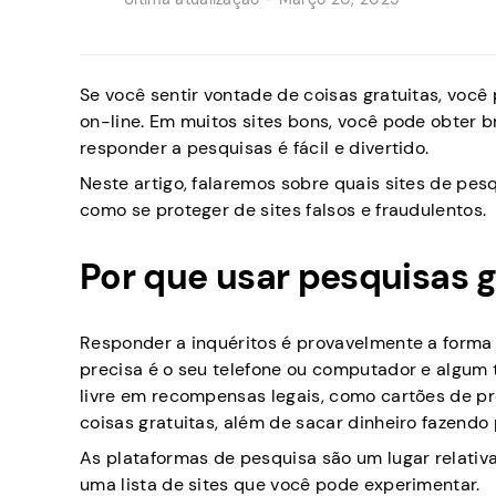
Se você sentir vontade de coisas gratuitas, voc
on-line. Em muitos sites bons, você pode obter b
responder a pesquisas é fácil e divertido.
Neste artigo, falaremos sobre quais sites de pe
como se proteger de sites falsos e fraudulentos.
Por que usar pesquisas 
Responder a inquéritos é provavelmente a forma 
precisa é o seu telefone ou computador e algum
livre em recompensas legais, como cartões de pr
coisas gratuitas, além de sacar dinheiro fazendo
As plataformas de pesquisa são um lugar relativ
uma lista de sites que você pode experimentar.