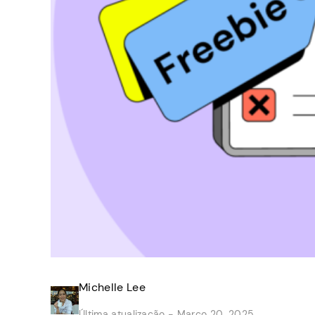
Michelle Lee
Última atualização -
Março 20, 2025