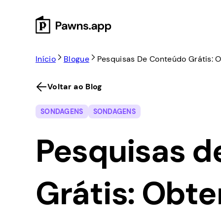
Skip
to
content
Início
Blogue
Pesquisas De Conteúdo Grátis: 
Voltar ao Blog
SONDAGENS
SONDAGENS
Pesquisas d
Grátis: Obt