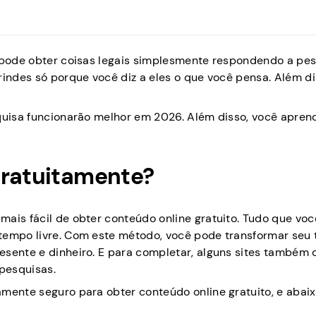
ê pode obter coisas legais simplesmente respondendo a pe
rindes só porque você diz a eles o que você pensa. Além di
squisa funcionarão melhor em 2026. Além disso, você apren
gratuitamente?
mais fácil de obter conteúdo online gratuito. Tudo que voc
 tempo livre. Com este método, você pode transformar seu
esente e dinheiro. E para completar, alguns sites também
 pesquisas.
amente seguro para obter conteúdo online gratuito, e abaix