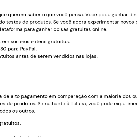
ue querem saber o que você pensa. Você pode ganhar din
do testes de produtos. Se você adora experimentar novos 
lataforma para ganhar coisas gratuitas online.
em sorteios e itens gratuitos.
$30 para PayPal.
uitos antes de serem vendidos nas lojas.
a de alto pagamento em comparação com a maioria dos o
stes de produtos. Semelhante à Toluna, você pode experime
odos os outros.
ratuitos.