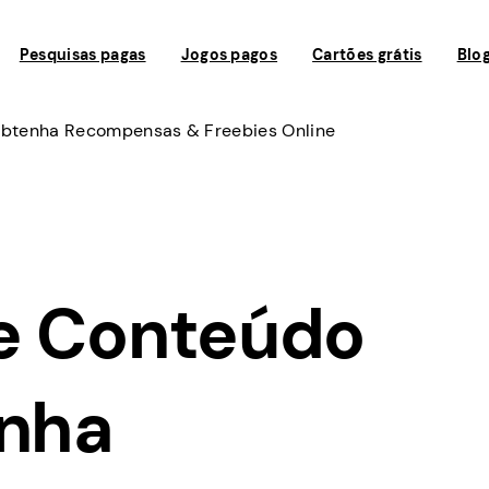
Pesquisas pagas
Jogos pagos
Cartões grátis
Blo
Obtenha Recompensas & Freebies Online
e Conteúdo
enha