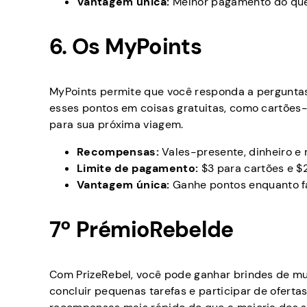
Vantagem única:
Melhor pagamento do que 
6. Os MyPoints
MyPoints permite que você responda a perguntas
esses pontos em coisas gratuitas, como cartões
para sua próxima viagem.
Recompensas:
Vales-presente, dinheiro e 
Limite de pagamento:
$3 para cartões e $2
Vantagem única:
Ganhe pontos enquanto fa
7º PrémioRebelde
Com PrizeRebel, você pode ganhar brindes de mu
concluir pequenas tarefas e participar de oferta