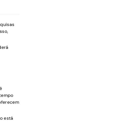
squisas
sso,
derá
ê
 tempo
 oferecem
o está