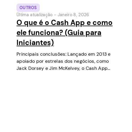
OUTROS
Última atualização -
Janeiro 8, 2026
O que é o Cash App e como
ele funciona? (Guia para
Iniciantes)
Principais conclusões: Lançado em 2013 e
apoiado por estrelas dos negócios, como
Jack Dorsey e Jim McKelvey, o Cash App
tem se tornado uma das ferramentas de
pagamento digital mais populares nos EUA.
Inicialmente uma carteira digital e serviço
de…