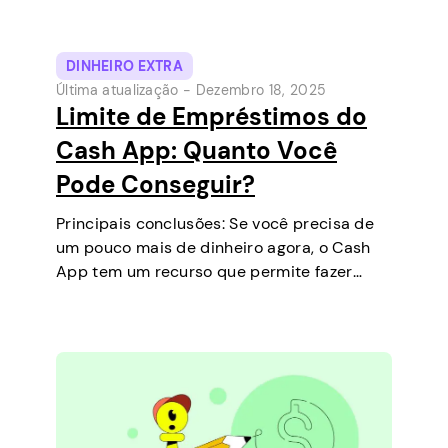
DINHEIRO EXTRA
Última atualização -
Dezembro 18, 2025
Limite de Empréstimos do
Cash App: Quanto Você
Pode Conseguir?
Principais conclusões: Se você precisa de
um pouco mais de dinheiro agora, o Cash
App tem um recurso que permite fazer
empréstimos de curto prazo diretamente
no seu celular. É uma maneira simples de
cobrir uma pequena despesa antes do…