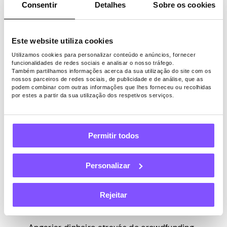
argumento.
Consentir
Detalhes
Sobre os cookies
Atração emocional
. Sua história
precisa tocar um coração e envolver
emocionalmente as pessoas em sua
Este website utiliza cookies
causa.
Utilizamos cookies para personalizar conteúdo e anúncios, fornecer
funcionalidades de redes sociais e analisar o nosso tráfego.
Além disso, lembre-se sempre de informar
Também partilhamos informações acerca da sua utilização do site com os
nossos parceiros de redes sociais, de publicidade e de análise, que as
todos os seus doadores sobre o uso do
podem combinar com outras informações que lhes forneceu ou recolhidas
dinheiro e o andamento do projeto. Quando
por estes a partir da sua utilização dos respetivos serviços.
você aceita doações de pessoas, elas
esperam que você cumpra suas promessas
– as atualizações são uma ótima maneira
Permitir todos
de fazer isso.
Personalizar
Como promover a sua
causa
Rejeitar