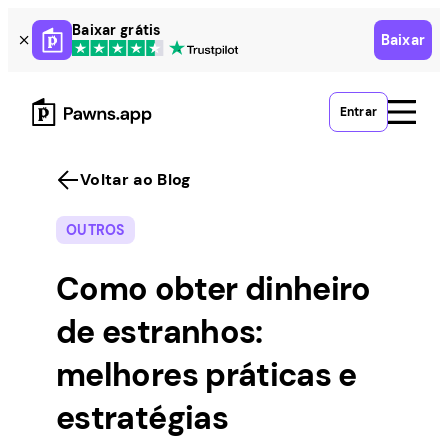
Skip
Baixar grátis
Baixar
to
content
Entrar
Voltar ao Blog
OUTROS
Como obter dinheiro
de estranhos:
melhores práticas e
estratégias