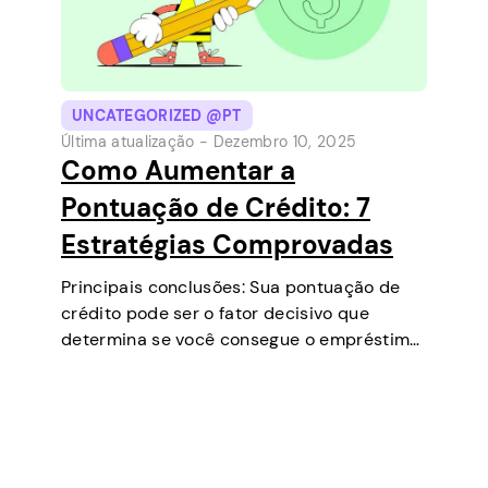
UNCATEGORIZED @PT
Última atualização -
Dezembro 10, 2025
Como Aumentar a
Pontuação de Crédito: 7
Estratégias Comprovadas
Principais conclusões: Sua pontuação de
crédito pode ser o fator decisivo que
determina se você consegue o empréstimo
que precisa, negocia taxas de juros mais
baixas, aluga um apartamento ou até
mesmo é um fator em algumas seleções de
emprego…