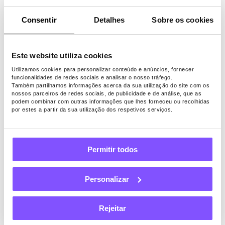
No momento, o Bitcoin é o método mais
popular para a maioria dos nossos usuários.
Consentir
Detalhes
Sobre os cookies
É uma opção que está disponível em todos
os países onde a aplicação está disponível,
e é também a única forma de levantar
Este website utiliza cookies
dinheiro em 27 países. O visto é o segundo
Utilizamos cookies para personalizar conteúdo e anúncios, fornecer
método preferido (201 países), seguido do
funcionalidades de redes sociais e analisar o nosso tráfego.
PayPal (111 países) e da Amazon (14 países).
Também partilhamos informações acerca da sua utilização do site com os
nossos parceiros de redes sociais, de publicidade e de análise, que as
E se você é um usuário de Peões que vive
podem combinar com outras informações que lhes forneceu ou recolhidas
por estes a partir da sua utilização dos respetivos serviços.
nos EUA, você está com sorte. Aqui você
pode escolher entre 57 métodos de
pagamento para ser pago, incluindo
transferência bancária, Venmo e Payoneer!
Permitir todos
Mas onde quer que viva e como escolhe
levantar os seus Pawns.app ganhos, ter
Personalizar
dinheiro extra no bolso pode fazer a
diferença.
Rejeitar