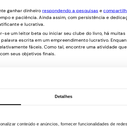
nte ganhar dinheiro
respondendo a pesquisas
e
compartil
 tempo e paciência. Ainda assim, com persistência e dedica
ificante e lucrativa.
-se um leitor beta ou iniciar seu clube do livro, há muitas
a palavra escrita em um empreendimento lucrativo. Enquan
lativamente fáceis. Como tal, encontre uma atividade que
om seus objetivos finais.
 lendo livros é escrevendo resenhas de livros. Muitos sit
estas e detalhadas de livros. Para começar, crie um blog 
Detalhes
s seguidores crescem, comece a entrar em contato com site
ros. Dependendo do site ou blog, você pode ganhar de US$ 1
onalizar conteúdo e anúncios, fornecer funcionalidades de redes