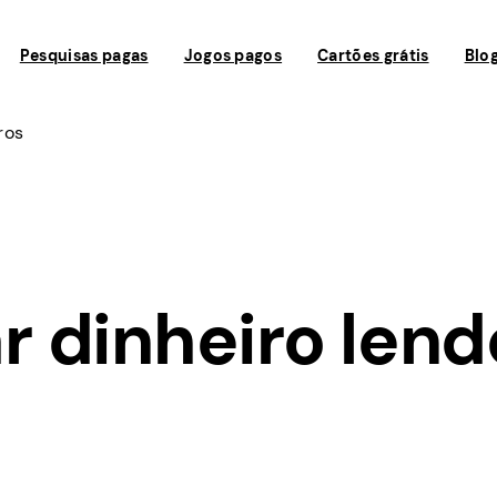
Pesquisas pagas
Jogos pagos
Cartões grátis
Blo
ros
 dinheiro lend