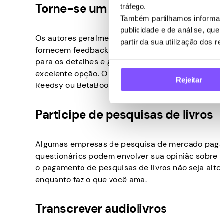
Torne-se um leitor beta
tráfego.
Também partilhamos informaç
publicidade e de análise, q
Os autores geralmente procuram leitores beta para
partir da sua utilização dos 
fornecem feedback sobre o enredo, os personagens
para os detalhes e gosta de ler livros antes de 
excelente opção. O show paga cerca de US $ 50 
Rejeitar
Reedsy ou BetaBooks.
Participe de pesquisas de livros
Algumas empresas de pesquisa de mercado pagam
questionários podem envolver sua opinião sobre a
o pagamento de pesquisas de livros não seja alt
enquanto faz o que você ama.
Transcrever audiolivros