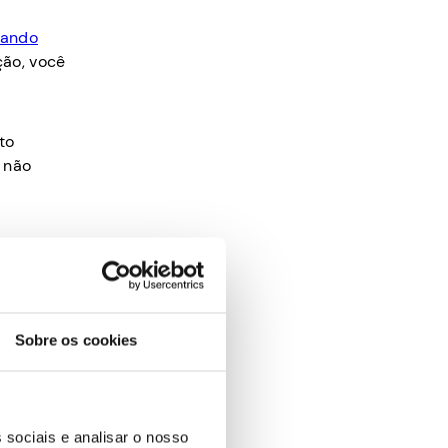
hando
ção, você
to
 não
es e
ou site e
Sobre os cookies
s e blogs
0 a US$
 sociais e analisar o nosso