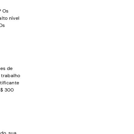
? Os
lto nível
 Os
res de
 trabalho
ificante
S$ 300
do, sua