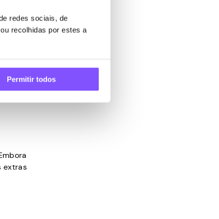
e redes sociais, de
ou recolhidas por estes a
ores
iado
ma
como
Permitir todos
. Embora
 extras