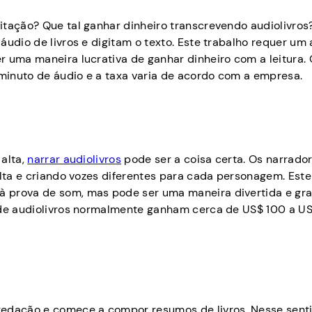
itação? Que tal ganhar dinheiro transcrevendo audiolivros
udio de livros e digitam o texto. Este trabalho requer um a
r uma maneira lucrativa de ganhar dinheiro com a leitura.
minuto de áudio e a taxa varia de acordo com a empresa.
 alta,
narrar audiolivros
pode ser a coisa certa. Os narrado
alta e criando vozes diferentes para cada personagem. Este
 prova de som, mas pode ser uma maneira divertida e grat
s de audiolivros normalmente ganham cerca de US$ 100 a U
redação e comece a compor resumos de livros. Nesse senti