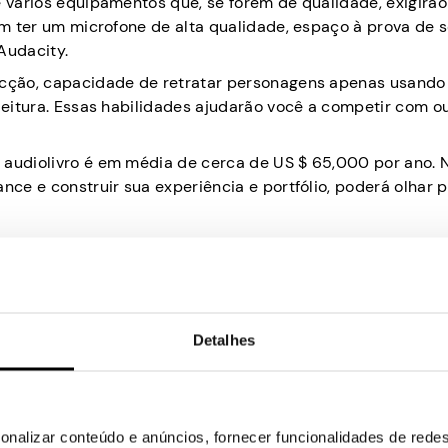
e vários equipamentos que, se forem de qualidade, exigirã
vem ter um microfone de alta qualidade, espaço à prova de 
Audacity.
dicção, capacidade de retratar personagens apenas usando
 leitura. Essas habilidades ajudarão você a competir com o
 audiolivro é em média de cerca de US $ 65,000 por ano. 
nce e construir sua experiência e portfólio, poderá olhar 
ode ganhar dinheiro fazendo seus próprios audiolivros. V
Detalhes
io para garantir alta qualidade.
você precisará de equipamentos de gravação avançados, so
ova de som.
onalizar conteúdo e anúncios, fornecer funcionalidades de redes