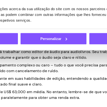
 talvez seja melhor começar menor. A razão é simples – se
ão de áudio, edição, atenção aos detalhes e até habilidad
ões acerca da sua utilização do site com os nossos parceiros d
ue as podem combinar com outras informações que lhes forneceu 
olhando para uma soma média de $ 70,000 por ano.
respetivos serviços.
Personalizar
á trabalhar como editor de áudio para audiolivros. Seu tra
olume e garantir que o áudio seja claro e nítido.
ipamento complexo ou caro – tudo o que você precisa par
ido com cancelamento de ruído.
iante em suas habilidades de edição, entendendo a qualid
ado final suave e claro.
de US$ 63,000 em média. No entanto, lembre-se de que v
paralelamente para obter uma renda extra.