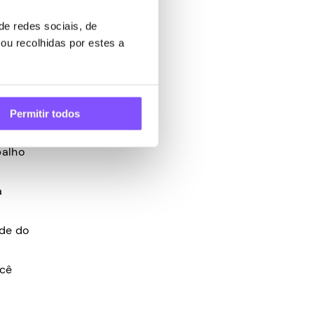
r um
es de
e redes sociais, de
ou recolhidas por estes a
Permitir todos
balho
a
ade do
ocê