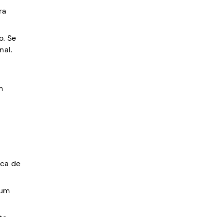
ra
o. Se
nal.
m
oca de
 um