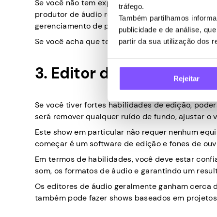
Se você não tem experiência anterior nesta área,
tráfego.
produtor de áudio requer proficiência em produç
Também partilhamos informaç
gerenciamento de projetos.
publicidade e de análise, q
Se você acha que tem o que é preciso, estaria 
partir da sua utilização dos 
3. Editor de áudio
Rejeitar
Se você tiver fortes habilidades de edição, poder
será remover qualquer ruído de fundo, ajustar o v
Este show em particular não requer nenhum equ
começar é um software de edição e fones de ouv
Em termos de habilidades, você deve estar conf
som, os formatos de áudio e garantindo um result
Os editores de áudio geralmente ganham cerca 
também pode fazer shows baseados em projetos 