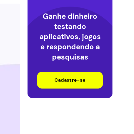
Ganhe dinheiro
testando
aplicativos, jogos
e respondendo a
pesquisas
Cadastre-se