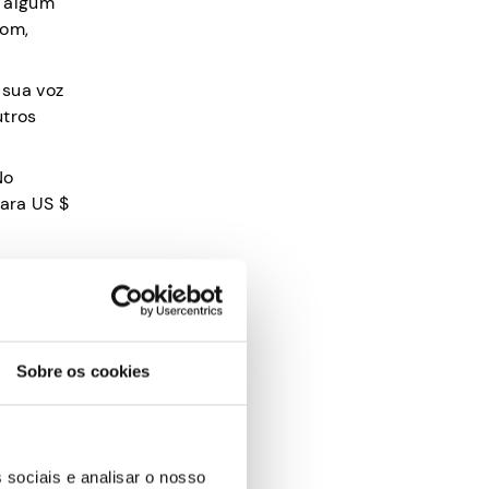
o algum
som,
 sua voz
utros
No
para US $
ocê será
Sobre os cookies
ftware
 sociais e analisar o nosso