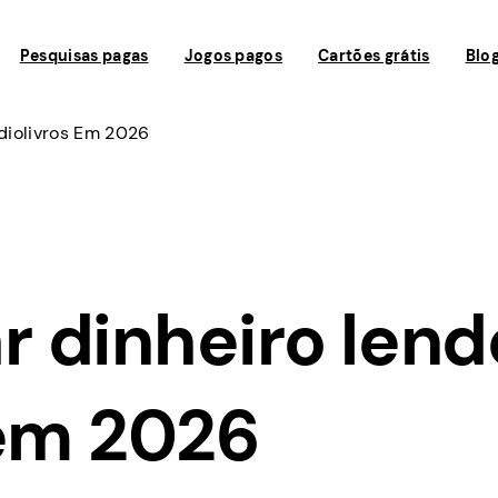
Pesquisas pagas
Jogos pagos
Cartões grátis
Blo
diolivros Em 2026
 dinheiro lend
 em 2026