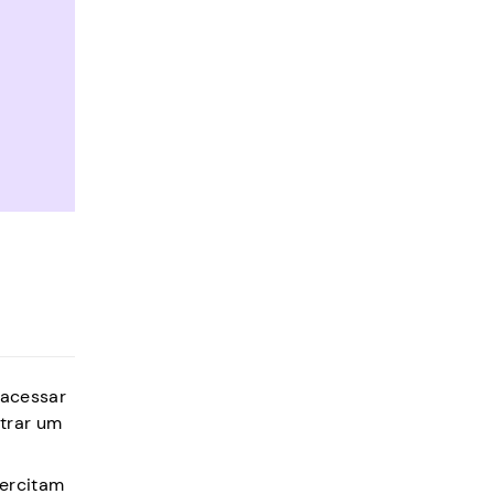
 acessar
ntrar um
xercitam