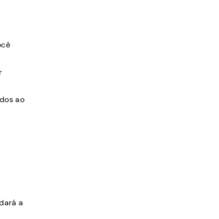
ocê
r
ados ao
,
dará a