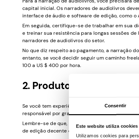
Para a narração de audiolivros, você precisará d
capital inicial. Os narradores de audiolivros de
interface de áudio e software de edição, como o 
Em seguida, certifique-se de trabalhar em sua 
e treinar sua resistência para longas sessões de
narradores de audiolivros do setor.
No que diz respeito ao pagamento, a narração do
entanto, se você decidir seguir um caminho freela
100 a US $ 400 por hora.
2. Produtor de áudio
Se você tem experiência em produção de áudio, p
Consentir
responsável por gravar, editar e masterizar o áud
Lembre-se de que, para essa agitação lateral, 
Este website utiliza cookies
de edição decente e ambiente de gravação à pr
Utilizamos cookies para pers