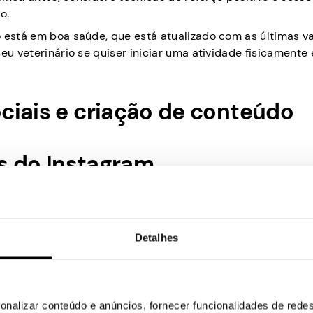
o.
o está em boa saúde, que está atualizado com as últimas v
eu veterinário se quiser iniciar uma atividade fisicamente
ciais e criação de conteúdo
es do Instagram
eis – e o seu cachorro pode ser a próxima grande estrela!
Detalhes
deos de alta qualidade, uma biografia memorável e um no
 do seu cão.
a conta do seu cão inclua escapadas divertidas, roupas e
onalizar conteúdo e anúncios, fornecer funcionalidades de redes