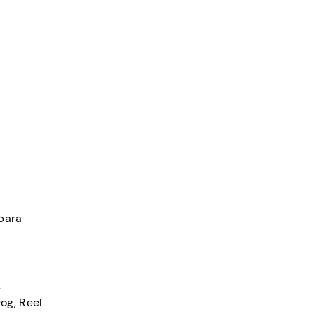
para
.
og, Reel