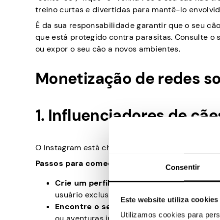
treino curtas e divertidas para mantê-lo envolvid
É da sua responsabilidade garantir que o seu cã
que está protegido contra parasitas. Consulte o s
ou expor o seu cão a novos ambientes.
Monetização de redes so
1. Influenciadores de cã
O Instagram está cheio de contas de cães adoráv
Passos para começar:
Consentir
Crie um perfil:
Concentre-se em fotos e ví
usuário exclusivo para a conta do Instagram
Este website utiliza cookies
Encontre o seu nicho:
Decida se quer que 
Utilizamos cookies para pers
ou aventuras inspiradoras.