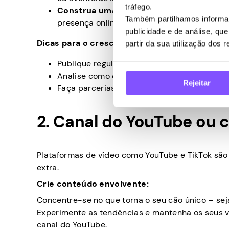
tráfego.
Construa uma marca:
Use uma estética e 
Também partilhamos informaç
presença online distinta para o seu cão qu
publicidade e de análise, q
Dicas para o crescimento:
partir da sua utilização dos 
Publique regularmente com hashtags de tend
Analise como outros influenciadores canino
Rejeitar
Faça parcerias com marcas para posts patr
2. Canal do YouTube ou 
Plataformas de vídeo como YouTube e TikTok são 
extra.
Crie conteúdo envolvente:
Concentre-se no que torna o seu cão único – se
Experimente as tendências e mantenha os seus ví
canal do YouTube.