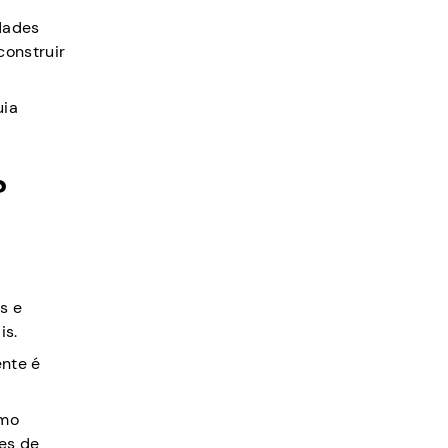
idades
construir
uia
?
s e
is.
nte é
omo
ões de