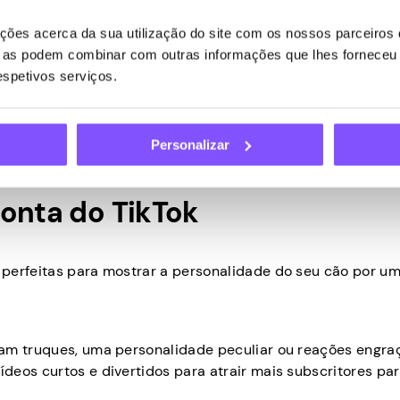
um tom consistentes para as publicações – configure uma
ões acerca da sua utilização do site com os nossos parceiros d
e não possa ser confundida com outros.
ue as podem combinar com outras informações que lhes forneceu 
respetivos serviços.
ência e interaja com seu público.
s atraem a atenção e implemente as melhores práticas.
Personalizar
ocinados ou produtos gratuitos à medida que seu público 
conta do TikTok
perfeitas para mostrar a personalidade do seu cão por um
jam truques, uma personalidade peculiar ou reações engra
deos curtos e divertidos para atrair mais subscritores par