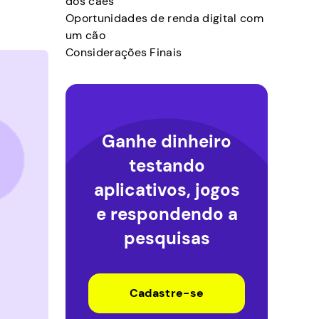
dos cães
Oportunidades de renda digital com
um cão
Considerações Finais
Ganhe dinheiro
testando
aplicativos, jogos
e respondendo a
pesquisas
Cadastre-se