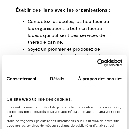
Établir des liens avec les organisations :
Contactez les écoles, les hôpitaux ou
les organisations à but non lucratif
locaux qui utilisent des services de
thérapie canine.
Soyez un pionnier et proposez de
démarrer de tels services dans des
institutions qui ont le potentiel
d’établir une thérapie canine dans un
avenir prévisible.
Consentement
Détails
À propos des cookies
Services canins
Ce site web utilise des cookies.
traditionnels
Les cookies nous permettent de personnaliser le contenu et les annonces,
d'offrir des fonctionnalités relatives aux médias sociaux et d'analyser notre
trafic.
Nous partageons également des informations sur l'utilisation de notre site
5. Services de
avec nos partenaires de médias sociaux, de publicité et d'analyse, qui