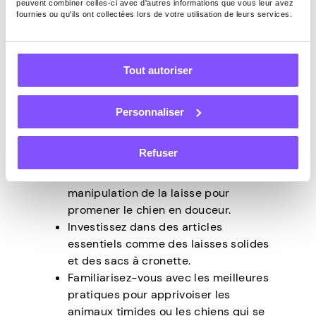
peuvent combiner celles-ci avec d'autres informations que vous leur avez
fournies ou qu'ils ont collectées lors de votre utilisation de leurs services.
promenade de chiens
Tout autoriser
Transformez votre amour pour les chiens en
une activité secondaire rentable, même si
vous n’avez pas de chien.
Personnaliser
Commencer:
Refuser
En savoir plus sur le comportement
canin et les techniques de
manipulation de la laisse pour
promener le chien en douceur.
Investissez dans des articles
essentiels comme des laisses solides
et des sacs à cronette.
Familiarisez-vous avec les meilleures
pratiques pour apprivoiser les
animaux timides ou les chiens qui se