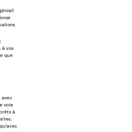
génial!
ional
sations
t
 à vos
re que
e avec
e voie
prêts à
sites.
 qu’avec