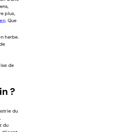
iens,
e plus,
ien
. Que
en herbe.
 de
a
rise de
in ?
ustrie du
.
z du