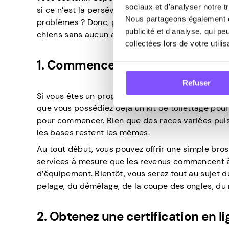
sociaux et d'analyser notre tr
si ce n’est la persévérance, le dévouement et, en
Nous partageons également de
problèmes ? Donc, pour répondre à votre question,
publicité et d'analyse, qui p
chiens sans aucun argent. Voici comment procéde
collectées lors de votre utili
1. Commencez avec l’équipement
Refuser
Si vous êtes un propriétaire de chien très attentif
que vous possédiez déjà un kit de toilettage pour 
pour commencer. Bien que des races variées puiss
les bases restent les mêmes.
Au tout début, vous pouvez offrir une simple bros
services à mesure que les revenus commencent à 
d’équipement. Bientôt, vous serez tout au suje
pelage, du démêlage, de la coupe des ongles, du 
2. Obtenez une certification en li