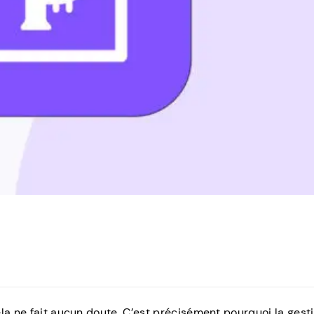
la ne fait aucun doute. C’est précisément pourquoi la gest