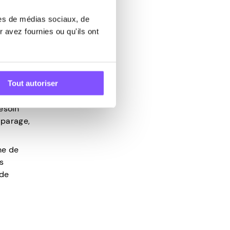
res de médias sociaux, de
tage pour
 avez fournies ou qu'ils ont
Tout autoriser
chances
besoin
 parage,
me de
s
 de