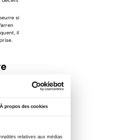
u décent
beurre si
Warren
quent, il
prise.
ge
même être
ous devez
À propos des cookies
veillance
res pour
nnalités relatives aux médias
nt d’or