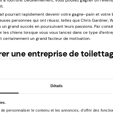
s à fourrure. Deuxièmement, vous pouvez gagner un reven
t.
vail pourrait rapidement devenir votre gagne-pain et votre 
euses personnes qui ont réussi, telles que Chris Gardner, 
u un grand succès en poursuivant leurs passions. Par consé
r les chiens lorsque vous vous lancez dans ce type d’entre
t certainement un grand facteur de motivation.
rer une entreprise de toiletta
?
cun doute, un défi. Avec les soins pour chiens, cela peut 
devoir de protéger les animaux dont vous avez la charge. V
Détails
me alimentaire approprié pendant qu’ils sont sous votre sur
ndant que vous leur donnez une toute nouvelle coiffure.
ies.
dre à ces exigences sans les ressources financières nécessai
e personnaliser le contenu et les annonces, d'offrir des fonctio
e. Quelle est la marque d’un entrepreneur qui vaut son pesa