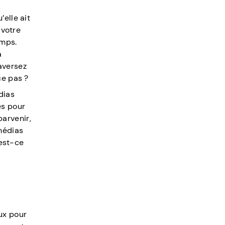
elle ait
 votre
emps.
a
aversez
ce pas ?
dias
es pour
arvenir,
médias
’est-ce
ux pour