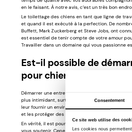
temps de qualité avec vos adorables compagnon
en le faisant. À notre avis, c’est un très bon endroi
Le toilettage des chiens en tant que ligne de tra
et quand il est exécuté à la perfection. De nombr
Buffett, Mark Zuckerberg et Steve Jobs, ont conn
est essentiel de tenir compte de votre amour pou
Travailler dans un domaine qui vous passionne es
Est-il possible de démar
pour chiens sans argent 
Démarrer une entreprise sans argent est, sans au
plus intimidant, surtout parce que vous avez le 
Consentement
leur fournir un environnement approprié, un régi
et les protéger des blessures ou des maladies pe
Ce site web utilise des cook
En vérité, il est pour le moins difficile de répon
Les cookies nous permettent d
vous soutenir. Cependant, ce n’est pas impossibl