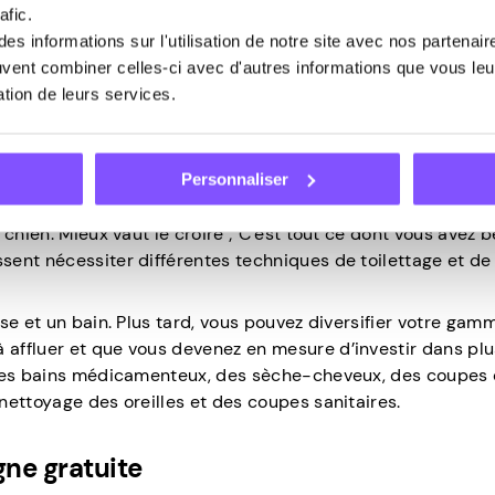
afic.
fin et surtout, des compétences créatives en résolution de
s informations sur l'utilisation de notre site avec nos partenai
 oui, il est possible de démarrer une entreprise de toilet
euvent combiner celles-ci avec d'autres informations que vous leur
r :
sation de leurs services.
 que vous possédez déjà
Personnaliser
 à l’hygiène de votre ami à quatre pattes, il y a de fortes 
chien. Mieux vaut le croire ; C’est tout ce dont vous avez 
ent nécessiter différentes techniques de toilettage et de
se et un bain. Plus tard, vous pouvez diversifier votre gam
affluer et que vous devenez en mesure d’investir dans plu
t des bains médicamenteux, des sèche-cheveux, des coupes
nettoyage des oreilles et des coupes sanitaires.
gne gratuite