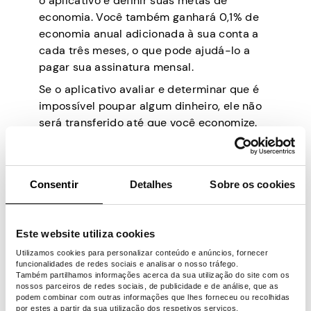
o aplicativo e definir suas metas de
economia. Você também ganhará 0,1% de
economia anual adicionada à sua conta a
cada três meses, o que pode ajudá-lo a
pagar sua assinatura mensal.
Se o aplicativo avaliar e determinar que é
impossível poupar algum dinheiro, ele não
será transferido até que você economize.
Com esta ferramenta, a transferência de
fundos para sua conta corrente levará
cerca de 1 a 3 dias úteis. Caso precise de
Consentir
Detalhes
Sobre os cookies
fundos imediatamente, você pode pagar
99% para recebê-los em sua conta
corrente em 30 minutos.
Este website utiliza cookies
Qoins
Utilizamos cookies para personalizar conteúdo e anúncios, fornecer
funcionalidades de redes sociais e analisar o nosso tráfego.
O aplicativo Qoins visa ajudar seus
Também partilhamos informações acerca da sua utilização do site com os
nossos parceiros de redes sociais, de publicidade e de análise, que as
usuários a sair rapidamente das dívidas por
podem combinar com outras informações que lhes forneceu ou recolhidas
por estes a partir da sua utilização dos respetivos serviços.