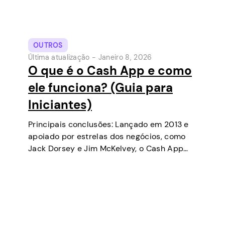
OUTROS
Última atualização -
Janeiro 8, 2026
O que é o Cash App e como
ele funciona? (Guia para
Iniciantes)
Principais conclusões: Lançado em 2013 e
apoiado por estrelas dos negócios, como
Jack Dorsey e Jim McKelvey, o Cash App
tem se tornado uma das ferramentas de
pagamento digital mais populares nos EUA.
Inicialmente uma carteira digital e serviço
de…