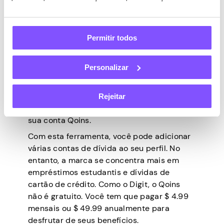
meio de arredondamentos. O Qoins exige
que o usuário conecte a conta que usa para
comprar mercadorias (cartão de crédito ou
conta corrente). Toda vez que um usuário
Permitir todos
compra um item, o aplicativo arredonda a
compra para o dólar mais próximo e
Personalizar
deposita a diferença em sua conta Qoins.
Então, a cada mês, o aplicativo envia
pagamentos de dívidas em seu nome
Rejeitar
usando o dinheiro que você acumula em
sua conta Qoins.
Com esta ferramenta, você pode adicionar
várias contas de dívida ao seu perfil. No
entanto, a marca se concentra mais em
empréstimos estudantis e dívidas de
cartão de crédito. Como o Digit, o Qoins
não é gratuito. Você tem que pagar $ 4.99
mensais ou $ 49.99 anualmente para
desfrutar de seus benefícios.