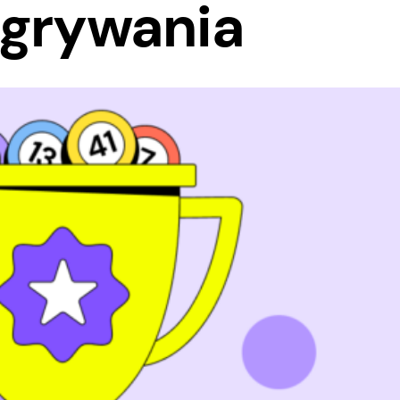
ygrywania