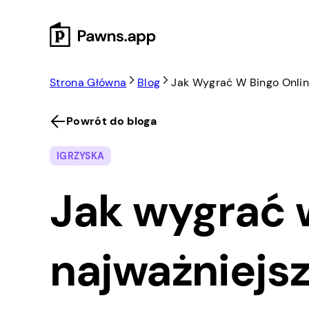
Skip
to
content
Strona Główna
Blog
Jak Wygrać W Bingo Onlin
Powrót do bloga
IGRZYSKA
Jak wygrać w
najważniejs