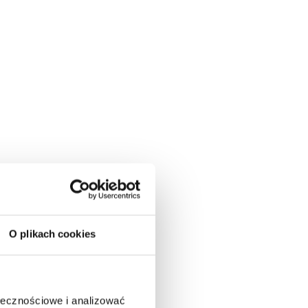
 Gry
O plikach cookies
ier
trategii
ołecznościowe i analizować
dal