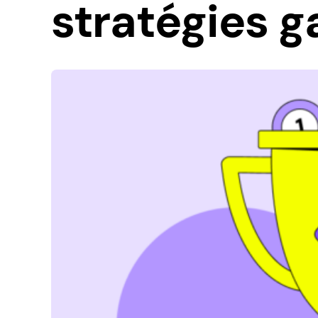
stratégies 