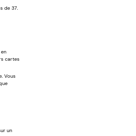
s de 37.
 en
rs cartes
e. Vous
 que
sur un