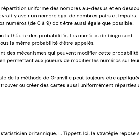
e répartition uniforme des nombres au-dessus et en dessou
devrait y avoir un nombre égal de nombres pairs et impairs.
 vos numéros (de 0 à 9) doit être aussi égale que possible.
on la théorie des probabilités, les numéros de bingo sont
tous la même probabilité d’être appelés.
ont des mécanismes qui peuvent modifier cette probabilité
et en permettant aux joueurs de modifier les numéros sur leu
ale de la méthode de Granville peut toujours être appliqué
r trouver ou créer des cartes aussi uniformément réparties
atisticien britannique, L. Tippett. Ici, la stratégie repose 