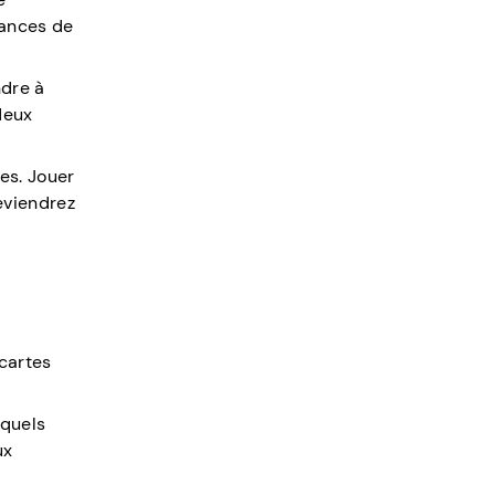
hances de
ndre à
deux
es. Jouer
eviendrez
cartes
squels
ux