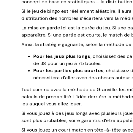
concept de base en statistiques – la distribution
Si le jeu de bingo est réellement aléatoire, il aur
distribution des nombres s’écartera vers la médi
La mise en garde ici est la durée du jeu. Si une pa
apparaître. Si une partie est courte, le match de 
Ainsi, la stratégie gagnante, selon la méthode de 
Pour les jeux plus longs
, choisissez des c
de 38 pour un jeu à 75 boules.
Pour les parties plus courtes
, choisissez 
nécessitera d’aller avec des choses autour d
Tout comme avec la méthode de Granville, les mé
calculs de probabilité. L’idée derrière la méthod
jeu auquel vous allez jouer.
Si vous jouez à des jeux longs avec plusieurs jou
sont plus probables, voire garantis, d’être appel
Si vous jouez un court match en tête-à-tête ave