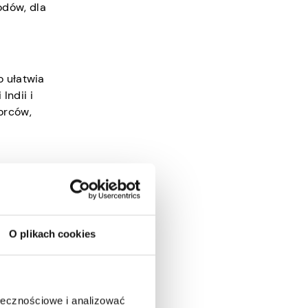
odów, dla
o ułatwia
Indii i
orców,
b
ułatwia
zenia ról
 swojego
O plikach cookies
ołecznościowe i analizować
ital,