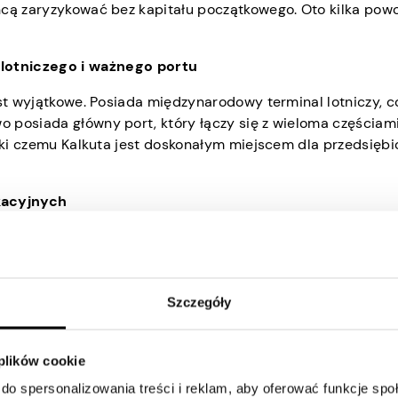
hcą zaryzykować bez kapitału początkowego. Oto kilka pow
lotniczego i ważnego portu
est wyjątkowe. Posiada międzynarodowy terminal lotniczy, c
posiada główny port, który łączy się z wieloma częściami 
ięki czemu Kalkuta jest doskonałym miejscem dla przedsiębi
kacyjnych
, a Kalkuta oferuje szeroki wachlarz wykwalifikowanych osó
się kilka prestiżowych uniwersytetów i szkół wyższych, co 
dostęp do gotowej i wykwalifikowanej siły roboczej do obsad
entów i doktorantów możesz znaleźć odpowiednich ludzi do
Szczegóły
asobów
 plików cookie
do spersonalizowania treści i reklam, aby oferować funkcje sp
i mnóstwo zasobów. Jest domem dla kilku firm venture cap