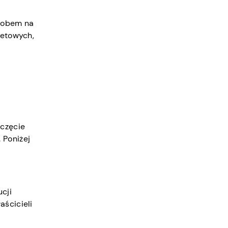
osobem na
netowych,
oczęcie
 Poniżej
ucji
aścicieli