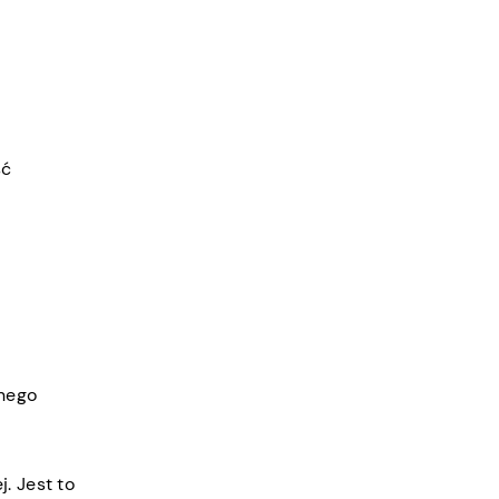
ść
snego
j
. Jest to