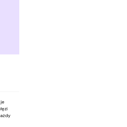
 je
łęzi
każdy