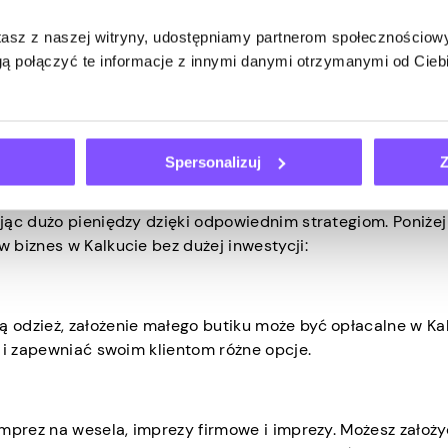
móc Ci ruszyć z miejsca. Ponadto biznesmeni mogą korzysta
stasz z naszej witryny, udostępniamy partnerom społecznościo
inkubatory, programy mentorskie i wydarzenia networkingo
ą połączyć te informacje z innymi danymi otrzymanymi od Cie
 uruchamianie, rozwój i odnoszenie sukcesów w Kalkucie.
 Kalkucie bez inwestycji
Spersonalizuj
Z
ą w Kalkucie bez wielu funduszy. Możesz sprawić, że Twoje
jąc dużo pieniędzy dzięki odpowiednim strategiom. Poniżej
 biznes w Kalkucie bez dużej inwestycji:
odzież, założenie małego butiku może być opłacalne w Kal
 i zapewniać swoim klientom różne opcje.
imprez na wesela, imprezy firmowe i imprezy. Możesz założy