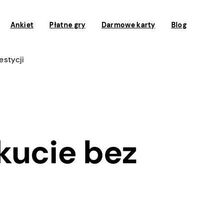
Ankiet
Płatne gry
Darmowe karty
Blog
estycji
kucie bez