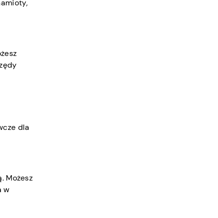
namioty,
ożesz
rzędy
wcze dla
ą. Możesz
a w