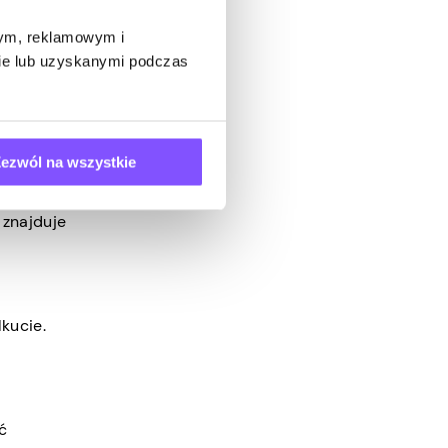
ć z wielu
wym, reklamowym i
we.
bie lub uzyskanymi podczas
ezwól na wszystkie
 znajduje
kucie.
ć