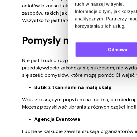
ruch w naszej witrynie.
aniołów biznesu i akceleratorów, którzy mogą po
Informacje o tym, jak korzy
zasobów, takich jak przestrzenie coworkingowe, 
analitycznym. Partnerzy mog
Wszystko to jest łatwo dostępne i ułatwia firmom
korzystania z ich usług.
Pomysły na mały biznes w
Odmowa
Nie jest trudno rozpocząć działalność gospodarcz
przedsięwzięcie zakończy się sukcesem, nie wyda
się sześć pomysłów, które mogą pomóc Ci wejść w
Butik z tkaninami na małą skalę
Wraz z rosnącym popytem na modną, ale niedrogą 
Możesz pozyskiwać ubrania z różnych części Indii
Agencja Eventowa
Ludzie w Kalkucie zawsze szukają organizatorów 