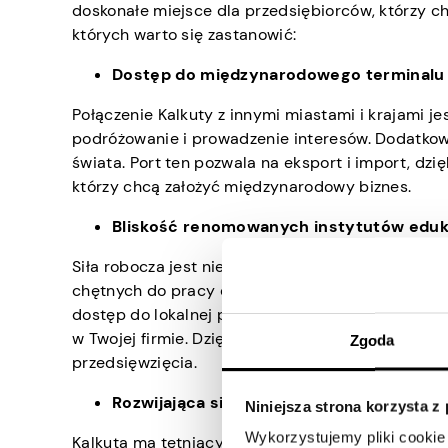
doskonałe miejsce dla przedsiębiorców, którzy c
których warto się zastanowić:
Dostęp do międzynarodowego terminalu 
Połączenie Kalkuty z innymi miastami i krajami j
podróżowanie i prowadzenie interesów. Dodatkowo 
świata. Port ten pozwala na eksport i import, dz
którzy chcą założyć międzynarodowy biznes.
Bliskość renomowanych instytutów edu
Siła robocza jest niezbędna dla każdej korporacji
chętnych do pracy dla Ciebie. W pobliżu znajduje 
dostęp do lokalnej puli talentów. Będziesz mieć 
w Twojej firmie. Dzięki dużemu wyborowi absolw
Zgoda
przedsięwzięcia.
Rozwijająca się gospodarka i obfitość z
Niniejsza strona korzysta z
Wykorzystujemy pliki cookie 
Kalkuta ma tętniący życiem ekosystem startupów 