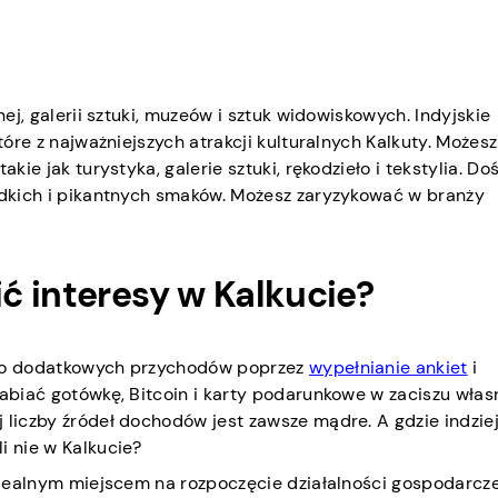
nej, galerii sztuki, muzeów i sztuk widowiskowych. Indyjskie
tóre z najważniejszych atrakcji kulturalnych Kalkuty. Możesz
kie jak turystyka, galerie sztuki, rękodzieło i tekstylia. Do
łodkich i pikantnych smaków. Możesz zaryzykować w branży
ć interesy w Kalkucie?
p do dodatkowych przychodów poprzez
wypełnianie ankiet
i
arabiać gotówkę, Bitcoin i karty podarunkowe w zaciszu wła
 liczby źródeł dochodów jest zawsze mądre. A gdzie indzie
i nie w Kalkucie?
 idealnym miejscem na rozpoczęcie działalności gospodarczej