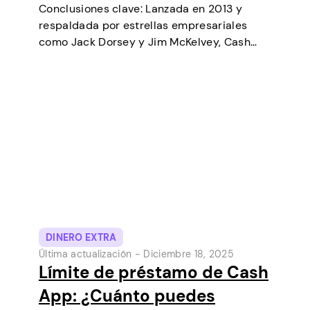
Conclusiones clave: Lanzada en 2013 y
respaldada por estrellas empresariales
como Jack Dorsey y Jim McKelvey, Cash
App ha ido creciendo de forma constante
hasta convertirse en una de las
herramientas de pago digital más
populares de Estados Unidos. Inicialmente…
DINERO EXTRA
Última actualización -
Diciembre 18, 2025
Límite de préstamo de Cash
App: ¿Cuánto puedes