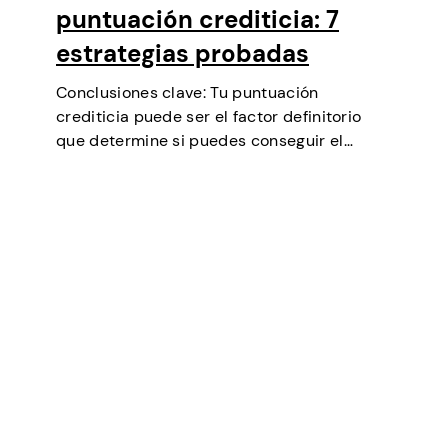
puntuación crediticia: 7
estrategias probadas
Conclusiones clave: Tu puntuación
crediticia puede ser el factor definitorio
que determine si puedes conseguir el
préstamo que necesitas, negociar tipos de
interés más bajos, alquilar un piso o incluso
ser un factor en algunas selecciones
laborales (especialmente en finanzas…