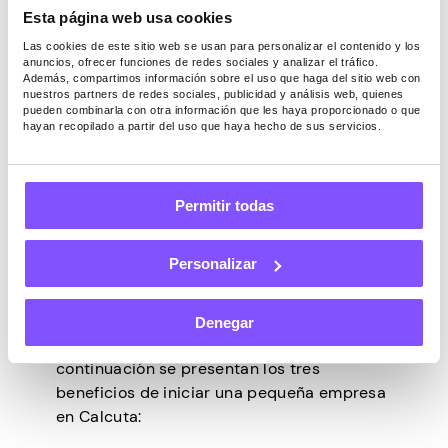
demanda, puede construir rápidamente un
Esta página web usa cookies
negocio fructífero en este campo.
Las cookies de este sitio web se usan para personalizar el contenido y los
anuncios, ofrecer funciones de redes sociales y analizar el tráfico.
Además, compartimos información sobre el uso que haga del sitio web con
Beneficios de iniciar
nuestros partners de redes sociales, publicidad y análisis web, quienes
pueden combinarla con otra información que les haya proporcionado o que
una pequeña
hayan recopilado a partir del uso que haya hecho de sus servicios.
empresa en Calcuta
Permitir todas
La mayoría de la gente se siente atraída
Personalizar
por Calcuta debido a su vibrante cultura y
a su diversa población. Iniciar un negocio
en esta ciudad puede ser gratificante tanto
Denegar
financiera como emocionalmente. A
continuación se presentan los tres
beneficios de iniciar una pequeña empresa
en Calcuta: