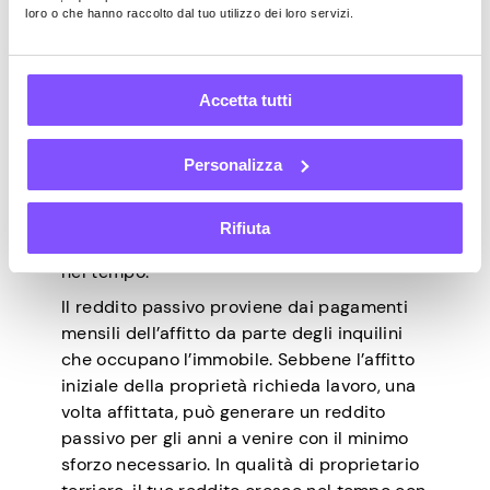
Acquisto di una proprietà in
loro o che hanno raccolto dal tuo utilizzo dei loro servizi.
affitto
Accetta tutti
L’acquisto di immobili in affitto è uno dei
modi più popolari per costruire ricchezza a
Personalizza
lungo termine. Puoi acquistare proprietà
come case, terreni o edifici commerciali,
convincere gli inquilini che vivono nello
Rifiuta
spazio a pagare il mutuo e costruire equità
nel tempo.
Il reddito passivo proviene dai pagamenti
mensili dell’affitto da parte degli inquilini
che occupano l’immobile. Sebbene l’affitto
iniziale della proprietà richieda lavoro, una
volta affittata, può generare un reddito
passivo per gli anni a venire con il minimo
sforzo necessario. In qualità di proprietario