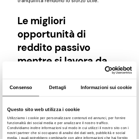
tranquillità rendono lo sforzo utile.
Le migliori
opportunità di
reddito passivo
mentre si lavora da
casa
Consenso
Dettagli
Informazioni sui cookie
Ci sono diverse opportunità per te di
generare reddito passivo comodamente da
casa tua. Ecco i metodi migliori per
Questo sito web utilizza i cookie
guadagnarti da vivere in modo più
Utilizziamo i cookie per personalizzare contenuti ed annunci, per fornire
intelligente.
funzionalità dei social media e per analizzare il nostro traffico.
Condividiamo inoltre informazioni sul modo in cui utilizzi il nostro sito con i
nostri partner che si occupano di analisi dei dati web, pubblicità e social
media, i quali potrebbero combinarle con altre informazioni che hai fornito