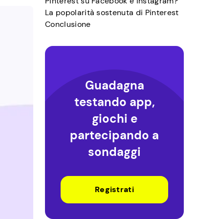
Pinterest su Facebook e Instagram?
La popolarità sostenuta di Pinterest
Conclusione
Guadagna
testando app,
giochi e
partecipando a
sondaggi
Registrati