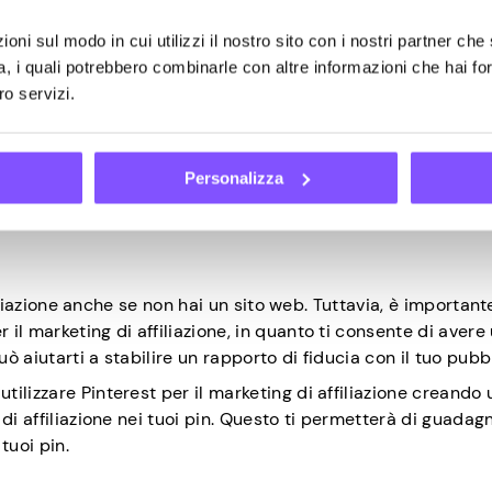
oni sul modo in cui utilizzi il nostro sito con i nostri partner che 
a, i quali potrebbero combinarle con altre informazioni che hai fo
ro servizi.
n linee guida chiare su come divulgare i link di affiliazione 
co.
Personalizza
 il marketing di affiliazione 
ffiliazione anche se non hai un sito web. Tuttavia, è importan
il marketing di affiliazione, in quanto ti consente di avere
 aiutarti a stabilire un rapporto di fiducia con il tuo pubb
ilizzare Pinterest per il marketing di affiliazione creando 
di affiliazione nei tuoi pin. Questo ti permetterà di guadag
tuoi pin.