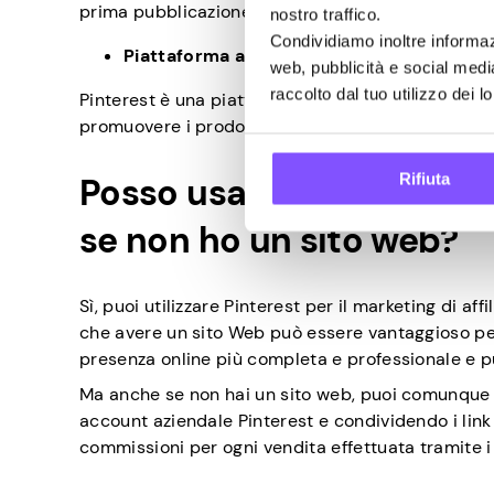
prima pubblicazione.
nostro traffico.
Condividiamo inoltre informazi
Piattaforma adatta agli affiliati
web, pubblicità e social medi
raccolto dal tuo utilizzo dei lo
Pinterest è una piattaforma adatta agli affiliati co
promuovere i prodotti in modo trasparente ed eti
Rifiuta
Posso usare Pinterest per
se non ho un sito web?
Sì, puoi utilizzare Pinterest per il marketing di a
che avere un sito Web può essere vantaggioso per 
presenza online più completa e professionale e può
Ma anche se non hai un sito web, puoi comunque ut
account aziendale Pinterest e condividendo i link 
commissioni per ogni vendita effettuata tramite i 