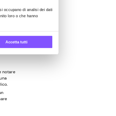
si occupano di analisi dei dati
rnito loro o che hanno
e
Accetta tutti
anche
te notare
 una
lico.
un
nare