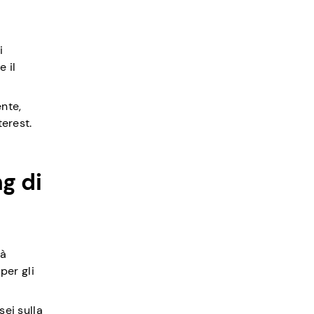
i
 il
ente,
terest.
g di
ià
per gli
sei sulla