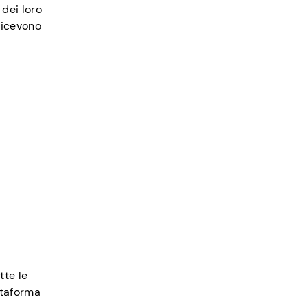
 dei loro
 ricevono
tte le
attaforma