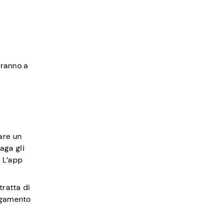
eranno a
are un
aga gli
. L’app
tratta di
pagamento