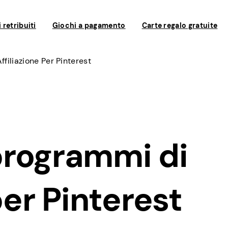
 retribuiti
Giochi a pagamento
Carte regalo gratuite
ffiliazione Per Pinterest
 programmi di
per Pinterest