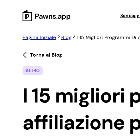
Skip
to
Sondaggi
content
Pagina Iniziale
Blog
I 15 Migliori Programmi Di A
Torna al Blog
ALTRO
I 15 migliori
affiliazione 