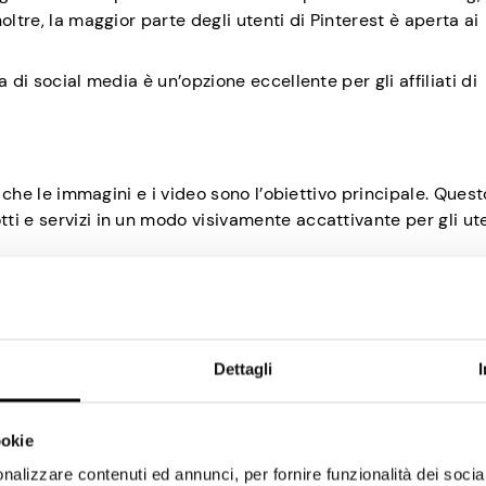
ltre, la maggior parte degli utenti di Pinterest è aperta ai
 di social media è un’opzione eccellente per gli affiliati di
a che le immagini e i video sono l’obiettivo principale. Quest
i e servizi in un modo visivamente accattivante per gli ute
tenti che cercano attivamente idee e ispirazione su argome
ubblico altamente coinvolto che è già interessato ai prodott
Dettagli
ookie
tto ai post su altre piattaforme di social media. Ciò signifi
e potenziali vendite per settimane, mesi o addirittura anni 
nalizzare contenuti ed annunci, per fornire funzionalità dei socia