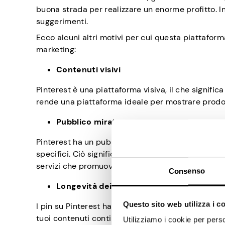
buona strada per realizzare un enorme profitto. Ino
suggerimenti.
Ecco alcuni altri motivi per cui questa piattaforma
marketing:
Contenuti visivi
Pinterest è una piattaforma visiva, il che signific
rende una piattaforma ideale per mostrare prodott
Pubblico mirato
Pinterest ha un pubblico altamente mirato, con u
specifici. Ciò significa che puoi raggiungere un p
servizi che promuovi.
Consenso
Longevità dei contenuti
Questo sito web utilizza i c
I pin su Pinterest hanno una durata maggiore rispe
tuoi contenuti continueranno a generare traffico 
Utilizziamo i cookie per perso