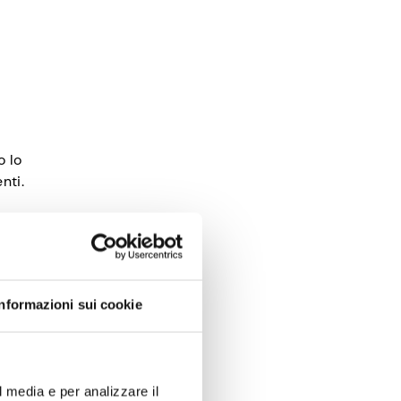
o lo
nti.
nti
i o
Informazioni sui cookie
ca che i
dopo la
l media e per analizzare il