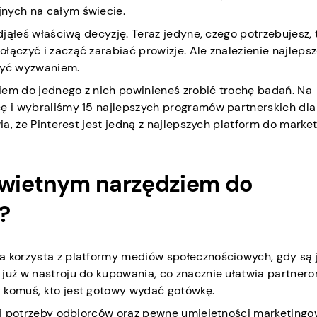
jnych na całym świecie.
odjąłeś właściwą decyzję. Teraz jedyne, czego potrzebujesz, 
łączyć i zacząć zarabiać prowizje. Ale znalezienie najleps
 być wyzwaniem.
iem do jednego z nich powinieneś zrobić trochę badań. Na
cę i wybraliśmy 15 najlepszych programów partnerskich dla
ia, że Pinterest jest jedną z najlepszych platform do marke
 świetnym narzędziem do
?
a korzysta z platformy mediów społecznościowych, gdy są 
 już w nastroju do kupowania, co znacznie ułatwia partner
 komuś, kto jest gotowy wydać gotówkę.
a i potrzeby odbiorców oraz pewne umiejętności marketingo