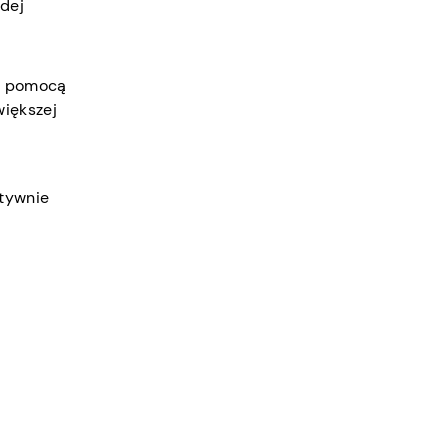
żdej
za pomocą
większej
ktywnie