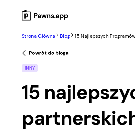
Skip
to
content
Strona Główna
Blog
15 Najlepszych Programów 
Powrót do bloga
INNY
15 najlepsz
partnerskich