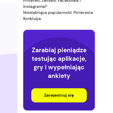
Pinterest zamiast Facebooka i
Instagrama?
Niesłabnąca popularność Pinteresta
Konkluzja
Zarabiaj pieniądze
testując aplikacje,
gry i wypełniając
ankiety
Zarejestruj się