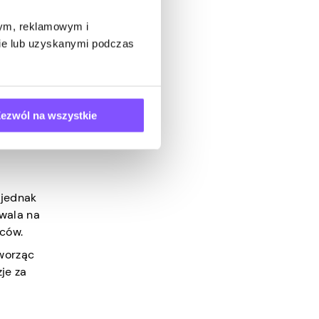
wym, reklamowym i
bie lub uzyskanymi podczas
kich i
ezwól na wszystkie
go,
 jednak
zwala na
rców.
tworząc
je za