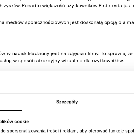
h zysków. Ponadto większość użytkowników Pinteresta jest
orma mediów społecznościowych jest doskonałą opcją dla m
wny nacisk kładziony jest na zdjęcia i filmy. To sprawia, że 
usług w sposób atrakcyjny wizualnie dla użytkowników.
ów, a użytkownicy aktywnie szukają pomysłów i inspiracji
 do bardzo zaangażowanej grupy odbiorców, którzy są już
tami lub usługami.
Szczegóły
 plików cookie
posty na innych platformach społecznościowych. Oznacza to
alną sprzedaż przez tygodnie, miesiące, a nawet lata po ic
do spersonalizowania treści i reklam, aby oferować funkcje sp