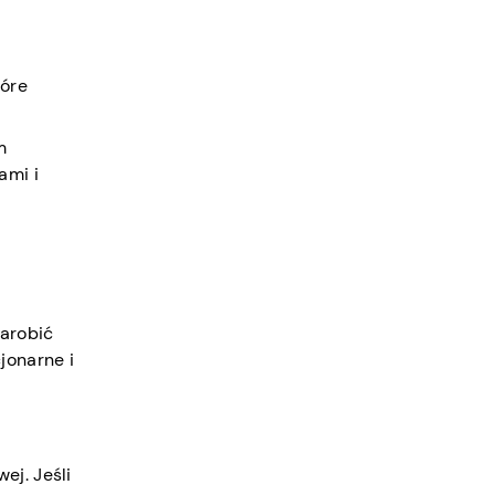
tóre
m
ami i
zarobić
jonarne i
ej. Jeśli