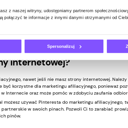
stasz z naszej witryny, udostępniamy partnerom społecznościo
ą połączyć te informacje z innymi danymi otrzymanymi od Cie
z jasnymi wytycznymi dotyczącymi ujawniania linków partners
posób.
Spersonalizuj
Z
sta do marketingu afiliacyjne
ny internetowej?
iacyjnego, nawet jeśli nie masz strony internetowej. Należy
e być korzystne dla marketingu afiliacyjnego, ponieważ po
ć w Internecie oraz może pomóc w zdobyciu zaufania odbio
dal możesz używać Pinteresta do marketingu afiliacyjnego, 
i partnerskie w swoich pinach. Pozwoli Ci to zarabiać prowiz
ch pinów.