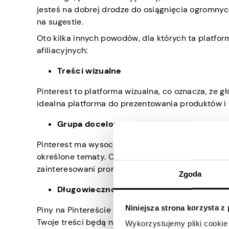
jesteś na dobrej drodze do osiągnięcia ogromnyc
na sugestie.
Oto kilka innych powodów, dla których ta platf
afiliacyjnych:
Treści wizualne
Pinterest to platforma wizualna, co oznacza, że głó
idealna platforma do prezentowania produktów i 
Grupa docelowa
Pinterest ma wysoce ukierunkowaną grupę odbiorc
określone tematy. Oznacza to, że możesz dotrzeć
zainteresowani promowanymi przez Ciebie produk
Zgoda
Długowieczność treści
Niniejsza strona korzysta z
Piny na Pintereście mają dłuższą żywotność niż 
Twoje treści będą nadal generować ruch i potencj
Wykorzystujemy pliki cookie 