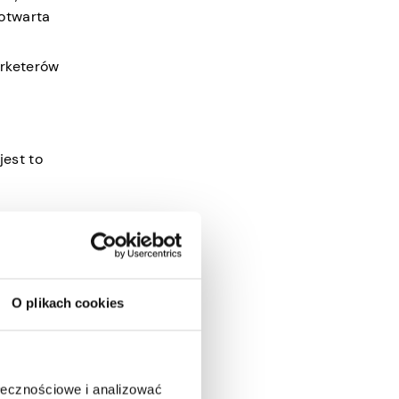
 otwarta
arketerów
jest to
 na
O plikach cookies
, że
h
ołecznościowe i analizować