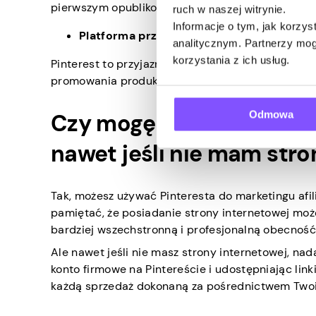
pierwszym opublikowaniu.
ruch w naszej witrynie.
Informacje o tym, jak korzy
Platforma przyjazna dla afiliantów
analitycznym. Partnerzy mog
korzystania z ich usług.
Pinterest to przyjazna dla afiliantów platforma 
promowania produktów w przejrzysty i etyczny s
Odmowa
Czy mogę używać Pintere
nawet jeśli nie mam stro
Tak, możesz używać Pinteresta do marketingu afil
pamiętać, że posiadanie strony internetowej moż
bardziej wszechstronną i profesjonalną obecnoś
Ale nawet jeśli nie masz strony internetowej, na
konto firmowe na Pintereście i udostępniając link
każdą sprzedaż dokonaną za pośrednictwem Twoi