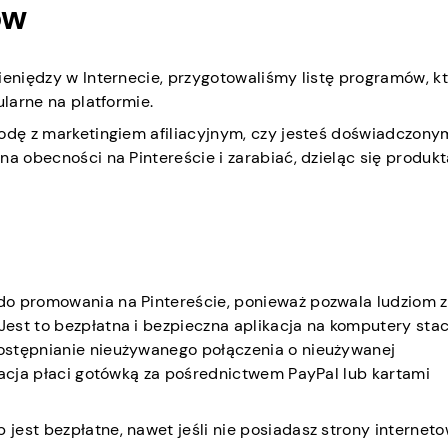
ów
ieniędzy w Internecie, przygotowaliśmy listę programów, k
ularne na platformie.
godę z marketingiem afiliacyjnym, czy jesteś doświadczony
a obecności na Pintereście i zarabiać, dzieląc się produkt
do promowania na Pintereście, ponieważ pozwala ludziom 
est to bezpłatna i bezpieczna aplikacja na komputery stac
ostępnianie nieużywanego połączenia o nieużywanej
kacja płaci gotówką za pośrednictwem PayPal lub kartami
est bezpłatne, nawet jeśli nie posiadasz strony internetow