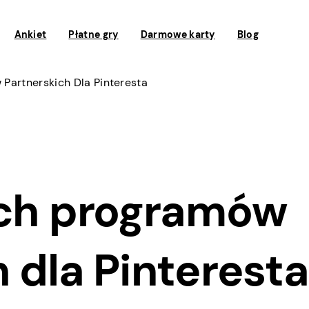
Ankiet
Płatne gry
Darmowe karty
Blog
Partnerskich Dla Pinteresta
ych programów
 dla Pinteresta