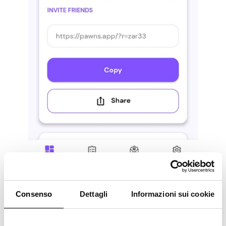
Nuova pratica guida
Consenso
Dettagli
Informazioni sui cookie
alla condivisione dei