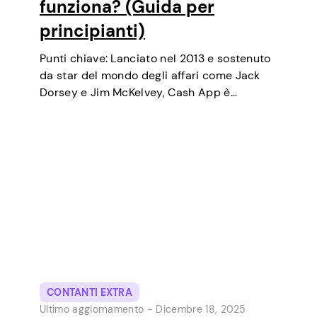
funziona? (Guida per
principianti)
Punti chiave: Lanciato nel 2013 e sostenuto
da star del mondo degli affari come Jack
Dorsey e Jim McKelvey, Cash App è
cresciuto costantemente fino a diventare
uno degli strumenti di pagamento digitale
più popolari negli USA. Inizialmente un
portafoglio…
CONTANTI EXTRA
Ultimo aggiornamento -
Dicembre 18, 2025