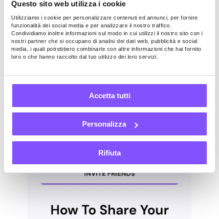
Questo sito web utilizza i cookie
referral
Utilizziamo i cookie per personalizzare contenuti ed annunci, per fornire
funzionalità dei social media e per analizzare il nostro traffico.
Condividiamo inoltre informazioni sul modo in cui utilizzi il nostro sito con i
nostri partner che si occupano di analisi dei dati web, pubblicità e social
Se stai cercando di sfruttare al meglio il
media, i quali potrebbero combinarle con altre informazioni che hai fornito
nostro nuovo bonus di referral, allora
loro o che hanno raccolto dal tuo utilizzo dei loro servizi.
questo è quello che fa per te! Ci siamo
presi il tempo di mettere insieme una guida
dettagliata su come condividere il tuo link
Accetta tutti
di riferimento sui social media, sulle app di
chat più popolari e altro ancora! Puoi
Personalizza
scaricarlo dalla nostra pagina
Media Kit
o
dalla sezione Invita amici dell’app.
Rifiuta