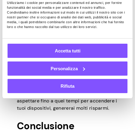
Utilizziamo i cookie per personalizzare contenuti ed annunci, per fornire
specifici.
funzionalità dei social media e per analizzare il nostro traffico.
Condividiamo inoltre informazioni sul modo in cui utilizzi il nostro sito con i
Consumare l’elettricità con
nostri partner che si occupano di analisi dei dati web, pubblicità e social
media, i quali potrebbero combinarle con altre informazioni che hai fornito
saggezza
loro o che hanno raccolto dal tuo utilizzo dei loro servizi.
Risparmierai un sacco di soldi se cambi le
tue abitudini di vita in base alle tariffe
dell’elettricità. Differiscono a seconda
Accetta tutti
dell’ora e del giorno della settimana.
Conosci le tariffe di punta, standard e non
Personalizza
di punta. È più economico utilizzare
l’elettricità da mezzanotte alle 8:00 nei
giorni feriali e tutto il giorno nei fine
Rifiuta
settimana e nei giorni festivi. Se riesci ad
aspettare fino a quei tempi per accendere i
tuoi dispositivi, genererai molti risparmi.
Conclusione