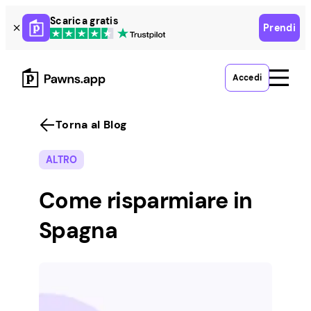
Skip
Scarica gratis
Prendi
to
content
Accedi
Torna al Blog
ALTRO
Come risparmiare in
Spagna