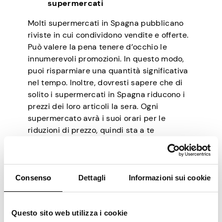
supermercati
Molti supermercati in Spagna pubblicano
riviste in cui condividono vendite e offerte.
Può valere la pena tenere d’occhio le
innumerevoli promozioni. In questo modo,
puoi risparmiare una quantità significativa
nel tempo. Inoltre, dovresti sapere che di
solito i supermercati in Spagna riducono i
prezzi dei loro articoli la sera. Ogni
supermercato avrà i suoi orari per le
riduzioni di prezzo, quindi sta a te
approfittarne.
Inoltre, alcuni supermercati offrono carte
fedeltà ai propri clienti. Le carte ti
Consenso
Dettagli
Informazioni sui cookie
permettono di raccogliere punti ogni volta
che fai acquisti. Una volta accumulati
abbastanza punti, puoi riscattarli per regali
Questo sito web utilizza i cookie
o per compensare i prezzi di prodotti