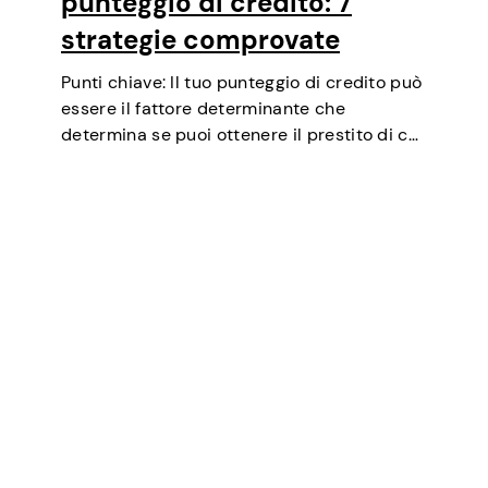
punteggio di credito: 7
strategie comprovate
Punti chiave: Il tuo punteggio di credito può
essere il fattore determinante che
determina se puoi ottenere il prestito di cui
hai bisogno, negoziare tassi di interesse più
bassi, affittare un appartamento o
addirittura essere un fattore in alcuni test…