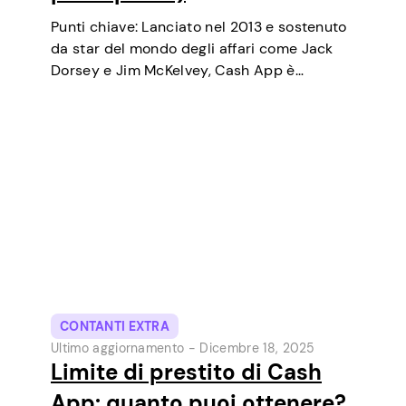
Punti chiave: Lanciato nel 2013 e sostenuto
da star del mondo degli affari come Jack
Dorsey e Jim McKelvey, Cash App è
cresciuto costantemente fino a diventare
uno degli strumenti di pagamento digitale
più popolari negli USA. Inizialmente un
portafoglio…
CONTANTI EXTRA
Ultimo aggiornamento -
Dicembre 18, 2025
Limite di prestito di Cash
App: quanto puoi ottenere?