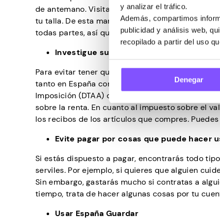
y analizar el tráfico.
de antemano. Visita tus tiendas favoritas para c
Además, compartimos informa
tu talla. De esta manera, será fácil obtener sus
publicidad y análisis web, q
todas partes, así que evita ir los fines de semana
recopilado a partir del uso q
Investigue sus pagos de impuestos
Para evitar tener que pagar dos impuestos, o lo 
Denegar
tanto en España como en su país de origen, comp
Imposición (DTAA) con su país. Si eres residente
sobre la renta. En cuanto al impuesto sobre el v
los recibos de los artículos que compres. Puedes 
Evite pagar por cosas que puede hacer 
Si estás dispuesto a pagar, encontrarás todo tip
serviles. Por ejemplo, si quieres que alguien cui
Sin embargo, gastarás mucho si contratas a algui
tiempo, trata de hacer algunas cosas por tu cuen
Usar España Guardar