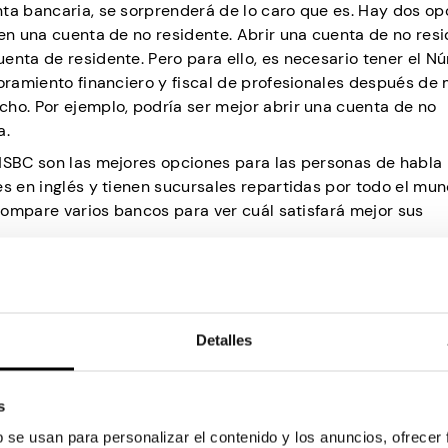
nta bancaria, se sorprenderá de lo caro que es. Hay dos op
 en una cuenta de no residente. Abrir una cuenta de no res
enta de residente. Pero para ello, es necesario tener el N
soramiento financiero y fiscal de profesionales después de
ho. Por ejemplo, podría ser mejor abrir una cuenta de no
a.
HSBC son las mejores opciones para las personas de habla 
s en inglés y tienen sucursales repartidas por todo el mun
 compare varios bancos para ver cuál satisfará mejor sus
ecen rebajas, pero en España lo llevan al siguiente nivel. T
da a dar forma al patrón de compra de los residentes. Por l
Detalles
ue ha ganado o simplemente tenga un presupuesto ajustado,
que sea temporada de rebajas. De esta manera, puede ahor
s
b se usan para personalizar el contenido y los anuncios, ofrecer
omerciales tienden a estar ocupadas, así que mire los esc