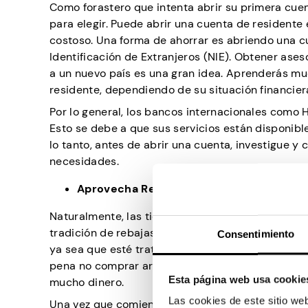
Como forastero que intenta abrir su primera cue
para elegir. Puede abrir una cuenta de residente
costoso. Una forma de ahorrar es abriendo una cu
Identificación de Extranjeros (NIE). Obtener ase
a un nuevo país es una gran idea. Aprenderás muc
residente, dependiendo de su situación financier
Por lo general, los bancos internacionales como 
Esto se debe a que sus servicios están disponible
lo tanto, antes de abrir una cuenta, investigue y
necesidades.
Aprovecha Rebajas
Naturalmente, las tiendas de todos los países ofr
tradición de rebajas dos veces al año, lo que ayu
Consentimiento
ya sea que esté tratando de ahorrar el dinero q
pena no comprar artículos no esenciales hasta 
Esta página web usa cookie
mucho dinero.
Las cookies de este sitio we
Una vez que comienza la venta, todas las áreas c