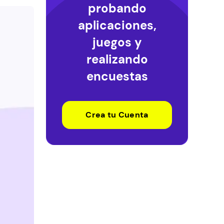
probando
aplicaciones,
juegos y
realizando
encuestas
Crea tu Cuenta