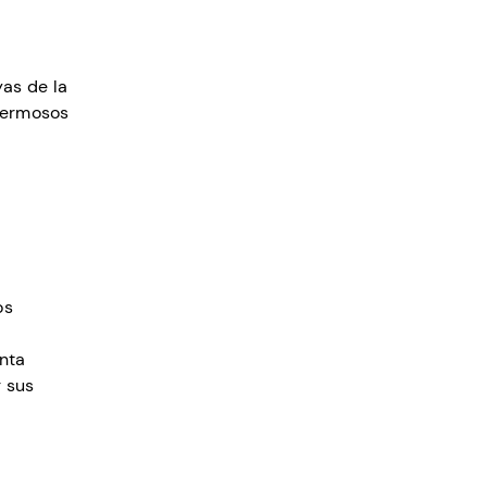
yas de la
 hermosos
os
enta
 sus