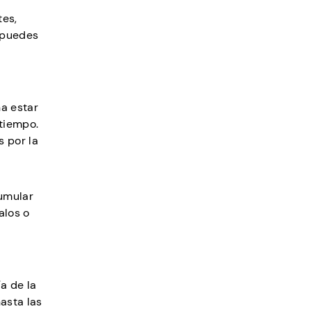
tes,
 puedes
a estar
 tiempo.
 por la
cumular
alos o
ía de la
asta las