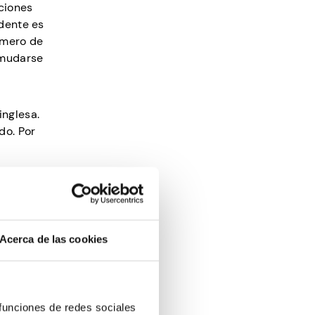
ciones
idente es
úmero de
 mudarse
inglesa.
do. Por
ienen una
o tanto,
Acerca de las cookies
 vale la
rar
 funciones de redes sociales
aparates