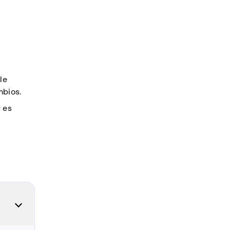
le
mbios.
 es