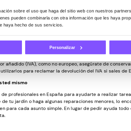
onocer sus ofertas. Y si planeas comprar ropa, pruébala pa
ción sobre el uso que haga del sitio web con nuestros partners
 artículos rápidamente cuando llegue el momento. Habrá col
uienes pueden combinarla con otra información que les haya pro
.
ue haya hecho de sus servicios.
que se conoce como doble imposición, sobre sus ingresos y
Personalizar
ruebe si España ha firmado un Convenio para Evitar la Do
 en España más de 183 días al año, tienes que pagar el imp
alor añadido (IVA), como no europeo, asegúrate de conserva
utilizarlos para reclamar la devolución del IVA si sales de 
usted mismo
o de profesionales en España para ayudarte a realizar tare
de de tu jardín o haga algunas reparaciones menores, lo enc
en para cada asunto simple. En lugar de pedir ayuda todo 
ta.