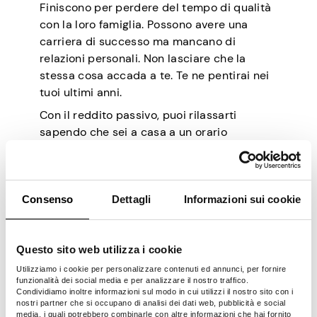
Finiscono per perdere del tempo di qualità
con la loro famiglia. Possono avere una
carriera di successo ma mancano di
relazioni personali. Non lasciare che la
stessa cosa accada a te. Te ne pentirai nei
tuoi ultimi anni.
Con il reddito passivo, puoi rilassarti
sapendo che sei a casa a un orario
ragionevole. Ciò significa più tempo con le
persone della tua vita intorno al tavolo da
pranzo e avere conversazioni fruttuose. Puoi
avere un pasto delizioso senza affrettarti a
Consenso
Dettagli
Informazioni sui cookie
completare un progetto di lavoro e la tua
famiglia lo apprezzerà!
Questo sito web utilizza i cookie
Utilizziamo i cookie per personalizzare contenuti ed annunci, per fornire
10 modi per generare
funzionalità dei social media e per analizzare il nostro traffico.
Condividiamo inoltre informazioni sul modo in cui utilizzi il nostro sito con i
reddito passivo senza
nostri partner che si occupano di analisi dei dati web, pubblicità e social
media, i quali potrebbero combinarle con altre informazioni che hai fornito