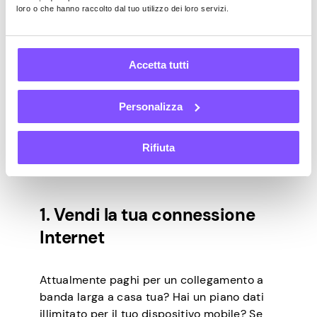
loro o che hanno raccolto dal tuo utilizzo dei loro servizi.
fondi iniziali
Accetta tutti
Contrariamente a quanto si potrebbe
pensare, non è necessaria una notevole
quantità di denaro per guadagnare un
Personalizza
reddito passivo. Per stabilire questo punto,
ecco 10 modi per farlo. Cerca a fondo ogni
Rifiuta
opzione e scegli quella più adatta alla tua
situazione.
1. Vendi la tua connessione
Internet
Attualmente paghi per un collegamento a
banda larga a casa tua? Hai un piano dati
illimitato per il tuo dispositivo mobile? Se