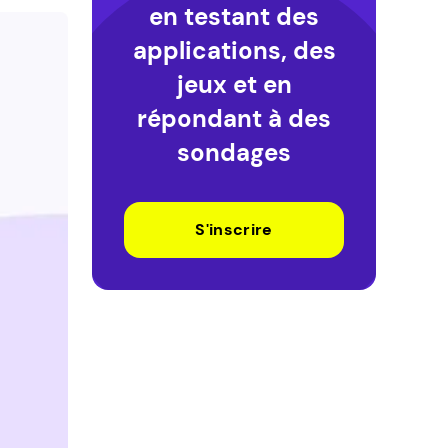
en testant des
applications, des
jeux et en
répondant à des
sondages
S'inscrire