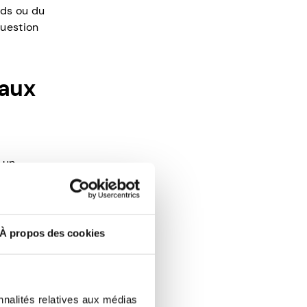
nds ou du
question
iaux
 un
 vous
t. Dans
que vous
À propos des cookies
nnalités relatives aux médias