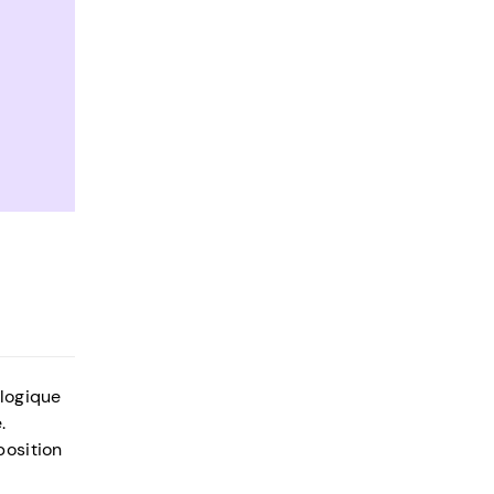
 logique
.
position