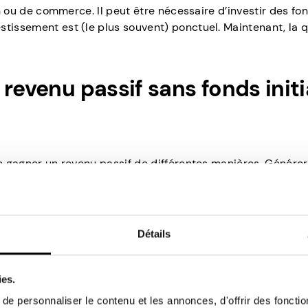
ion ou de commerce. Il peut être nécessaire d’investir des fo
stissement est (le plus souvent) ponctuel. Maintenant, la 
 revenu passif sans fonds init
de gagner un revenu passif de différentes manières. Générer
inus est une possibilité pour beaucoup aujourd’hui. De plus,
ancer votre entreprise.
tiaux n’est pas aussi simple que si vous étiez Warren Buffet
t vos intérêts disponibles. Vous devez tenir compte de ce 
Détails
peut générer des bénéfices.
ies.
sifs
e personnaliser le contenu et les annonces, d'offrir des fonctio