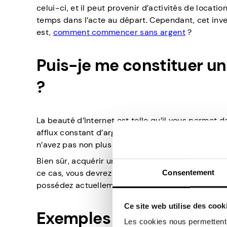
celui-ci, et il peut provenir d’activités de locat
temps dans l’acte au départ. Cependant, cet inve
est,
comment commencer sans argent
?
Puis-je me constituer un
?
La beauté d’Internet est telle qu’il vous permet 
afflux constant d’argent sans faire d’efforts cont
n’avez pas non plus besoin d’un joli pécule pour l
Bien sûr, acquérir un revenu passif sans fonds ini
ce cas, vous devrez miser sur vos compétences e
Consentement
possédez actuellement et de la façon dont cela 
Ce site web utilise des cook
Exemples de revenus pas
Les cookies nous permettent d