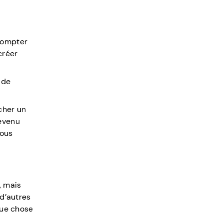
Compter
créer
 de
rcher un
revenu
vous
, mais
 d’autres
que chose