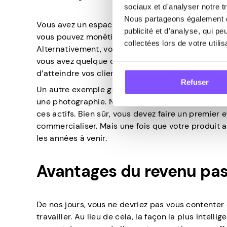
sociaux et d'analyser notre tr
Nous partageons également de
Vous avez un espace inutilisé dans votre maison
publicité et d'analyse, qui p
vous pouvez monétiser de plusieurs façons. Vous
collectées lors de votre utili
Alternativement, vous pouvez coller une publicité 
vous avez quelque chose que les autres veulent. M
d’atteindre vos clients potentiels.
Refuser
Un autre exemple général de revenu passif est l
une photographie. Naturellement, cela fonctionn
ces actifs. Bien sûr, vous devez faire un premier 
commercialiser. Mais une fois que votre produit a
les années à venir.
Avantages du revenu pas
De nos jours, vous ne devriez pas vous contenter 
travailler. Au lieu de cela, la façon la plus inte