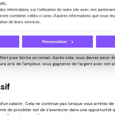
afic.
s informations sur l'utilisation de notre site avec nos partenai
 ? Conduisez-vous beaucoup votre voiture ? Ce sont des c
euvent combiner celles-ci avec d'autres informations que vous leur
 pouvez louer une chambre ou une voiture, par exemple.
sation de leurs services.
sur votre voiture et la conduire. Voyez les choses de cette
aintenant, tout ce que vous devez étudier, c’est la meille
Personnaliser
e paiement de redevances sur un livre, un morceau de musi
e bien si vous possédez les compétences nécessaires pour
effort pour écrire un roman. Après cela, vous devrez peut-êt
ura pris de l’ampleur, vous gagnerez de l’argent avec cet a
sif
d’un salaire ; Cela ne continue pas lorsque vous arrêtez de
lligente de procéder est de s’aventurer dans une opportunité 