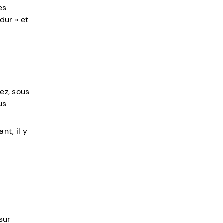
es
dur » et
ez, sous
us
nt, il y
sur