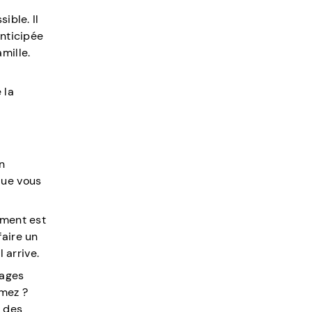
ible. Il
anticipée
mille.
 la
n
 que vous
ement est
faire un
 arrive.
tages
imez ?
c des