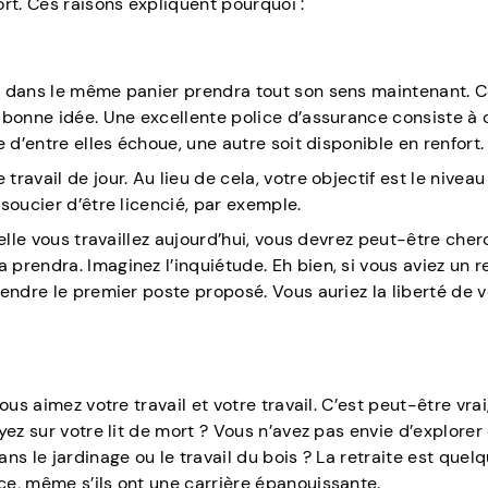
rt. Ces raisons expliquent pourquoi :
s dans le même panier prendra tout son sens maintenant. 
 bonne idée. Une excellente police d’assurance consiste à 
 d’entre elles échoue, une autre soit disponible en renfort.
avail de jour. Au lieu de cela, votre objectif est le niveau
soucier d’être licencié, par exemple.
elle vous travaillez aujourd’hui, vous devrez peut-être che
prendra. Imaginez l’inquiétude. Eh bien, si vous aviez un 
endre le premier poste proposé. Vous auriez la liberté de 
us aimez votre travail et votre travail. C’est peut-être vrai
ez sur votre lit de mort ? Vous n’avez pas envie d’explorer
ns le jardinage ou le travail du bois ? La retraite est quel
e, même s’ils ont une carrière épanouissante.