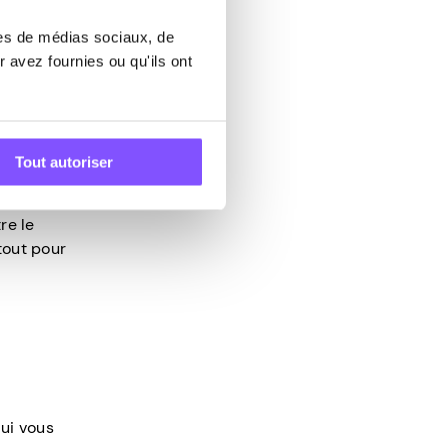
res de médias sociaux, de
hoses que
 avez fournies ou qu'ils ont
 façon :
ure façon
Tout autoriser
que ou
 créer
re le
tout pour
qui vous