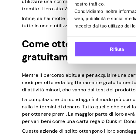
utilizzare una normale carta di debito o di credi
nostro traffico.
tramite il loro sito Web e l’app mobile, che funzi
Condividiamo inoltre informazi
Infine, se hai molte carte regalo Dunkin’ Donuts in
web, pubblicità e social medi
tutte in una e utilizzare il resto. Puoi farlo sul lo
raccolto dal tuo utilizzo dei lo
Come ottenere una carta
Rifiuta
gratuitamente
Mentre il percorso abituale per acquisire una cart
modi per ottenerla legittimamente gratuitamente
di attività minori, che vanno dal test del prodott
La compilazione dei sondaggi è il modo più comu
nulla in termini di denaro. Tutto quello che devi 
per ottenere premi. La maggior parte di loro avr
per vari beni come una carta regalo Dunkin’ Donu
Queste aziende di solito ottengono i loro sondagg