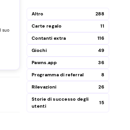
Altro
288
Carte regalo
11
l suo
Contanti extra
116
Giochi
49
Pawns.app
36
Programma di referral
8
Rilevazioni
26
Storie di successo degli
15
utenti