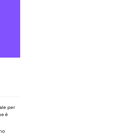
ale per
he è
ono