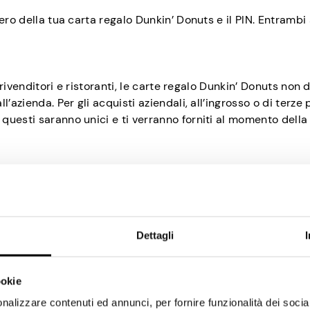
ero della tua carta regalo Dunkin’ Donuts e il PIN. Entrambi 
i rivenditori e ristoranti, le carte regalo Dunkin’ Donuts non
azienda. Per gli acquisti aziendali, all’ingrosso o di terze p
uesti saranno unici e ti verranno forniti al momento della
 una carta regalo Dunkin’ Donu
tilizzo per le loro carte regalo, quindi vale la pena tenerle 
Dettagli
 essere ricaricata con denaro, così puoi continuare a utiliz
 nemmeno essere veloce perché le loro carte regalo non sc
ookie
te su una carta regalo Dunkin’ Donuts, è altrettanto buono
nalizzare contenuti ed annunci, per fornire funzionalità dei socia