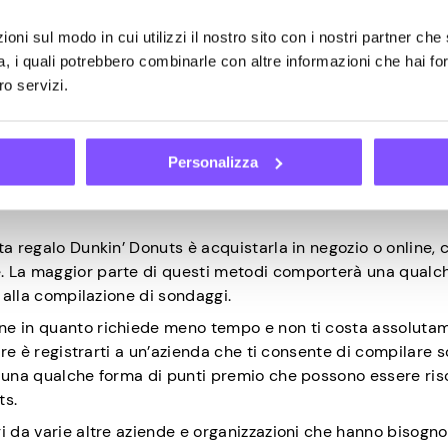
to presso il negozio. Puoi anche impostare ricariche automa
ona impostando la soglia di saldo più bassa.
oni sul modo in cui utilizzi il nostro sito con i nostri partner che 
 giro, ognuna delle quali ha ancora un certo equilibrio, puoi
a, i quali potrebbero combinarle con altre informazioni che hai fo
ro sito web dopo
aver effettuato l’accesso
.
ro servizi.
 regalo Dunkin’ Donuts
Personalizza
a regalo Dunkin’ Donuts è acquistarla in negozio o online, 
. La maggior parte di questi metodi comporterà una qualc
o alla compilazione di sondaggi.
ne in quanto richiede meno tempo e non ti costa assoluta
fare è registrarti a un’azienda che ti consente di compilare 
à una qualche forma di punti premio che possono essere ris
ts.
i da varie altre aziende e organizzazioni che hanno bisogno