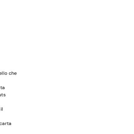
ello che
rta
uts
il
 carta