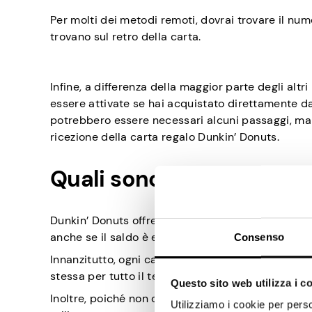
Per molti dei metodi remoti, dovrai trovare il num
trovano sul retro della carta.
Infine, a differenza della maggior parte degli altr
essere attivate se hai acquistato direttamente dall’
potrebbero essere necessari alcuni passaggi, ma q
ricezione della carta regalo Dunkin’ Donuts.
Quali sono i vantaggi di
Dunkin’ Donuts offre una moltitudine di opzioni di u
anche se il saldo è estremamente basso o nullo.
Consenso
Innanzitutto, ogni carta regalo Dunkin’ Donuts può
stessa per tutto il tempo che desideri. Non devi
Questo sito web utilizza i c
Inoltre, poiché non ci sono commissioni addebita
Utilizziamo i cookie per perso