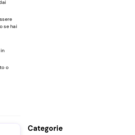
dai
essere
o se hai
 in
to o
Categorie