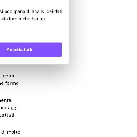
tiche
si occupano di analisi dei dati
 unirle
rnito loro o che hanno
Accetta tutti
ci sono
he forma
mente
sondaggi
cattati
 di molte