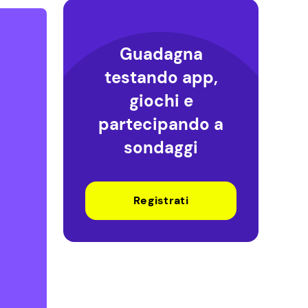
Guadagna
testando app,
giochi e
partecipando a
sondaggi
Registrati