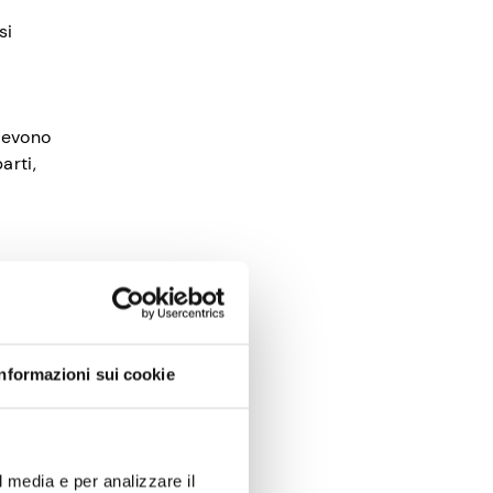
si
 devono
arti,
ts?
in giro
Informazioni sui cookie
zare la
adono.
 come
l media e per analizzare il