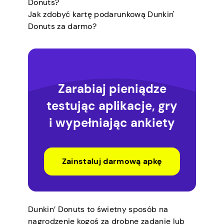
Donuts?
Jak zdobyć kartę podarunkową Dunkin'
Donuts za darmo?
Zarabiaj pieniądze
testując aplikacje, gry
i wypełniając ankiety
Zainstaluj darmową apkę
Dunkin’ Donuts to świetny sposób na
nagrodzenie kogoś za drobne zadanie lub