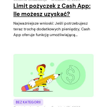
Limit pożyczek z Cash App:
Ile możesz uzyskać?
Najważniejsze wnioski: Jeśli potrzebujesz
teraz trochę dodatkowych pieniędzy, Cash
App oferuje funkcję umożliwiającą
zaciągnięcie krótkoterminowych pożyczek
bezpośrednio na telefonie. To prosty
sposób, aby pokryć niewielki wydatek przed
kolejną wypłatą. Wyjaśnimy limit pożyczki,
jak działa pożyczka oraz co możesz zrobić,
aby…
BEZ KATEGORII