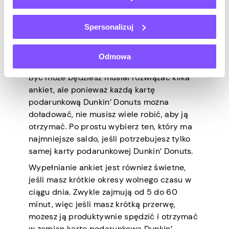
potrzebują wielu osób do wypełniania
kwestionariuszy w celach badawczych.
Spersonalizuj
Zazwyczaj istnieje wiele różnych ankiet, od
ankiet komercyjnych po akademickie, więc
Odmowa
zawsze znajdziesz swój wybór.
Być może będziesz musiał rozwiązać kilka
ankiet, ale ponieważ każdą kartę
podarunkową Dunkin’ Donuts można
doładować, nie musisz wiele robić, aby ją
otrzymać. Po prostu wybierz ten, który ma
najmniejsze saldo, jeśli potrzebujesz tylko
samej karty podarunkowej Dunkin’ Donuts.
Wypełnianie ankiet jest również świetne,
jeśli masz krótkie okresy wolnego czasu w
ciągu dnia. Zwykle zajmują od 5 do 60
minut, więc jeśli masz krótką przerwę,
możesz ją produktywnie spędzić i otrzymać
w zamian kartę podarunkową Dunkin’