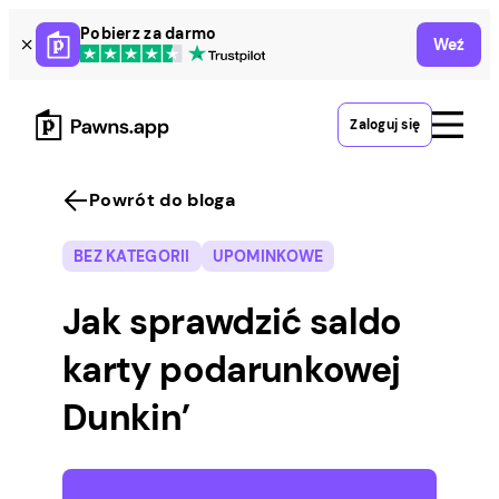
Skip
Pobierz za darmo
Weź
to
content
Zaloguj się
Powrót do bloga
BEZ KATEGORII
UPOMINKOWE
Jak sprawdzić saldo
karty podarunkowej
Dunkin’