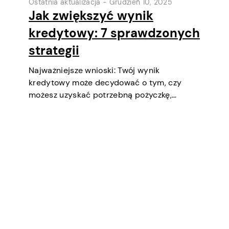
Ostatnia aktualizacja -
Grudzień 10, 2025
Jak zwiększyć wynik
kredytowy: 7 sprawdzonych
strategii
Najważniejsze wnioski: Twój wynik
kredytowy może decydować o tym, czy
możesz uzyskać potrzebną pożyczkę,
negocjować niższe oprocentowanie,
wynająć mieszkanie, a nawet być
czynnikiem podczas selekcji pracy
(zwłaszcza w finansach lub
bezpieczeństwie). Krótko mówiąc, to ważny
aspekt twojego dobrobytu finansowego i…