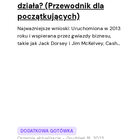
działa? (Przewodnik dla
początkujących)
Najważniejsze wnioski: Uruchomiona w 2013
roku i wspierana przez gwiazdy biznesu,
takie jak Jack Dorsey i Jim McKelvey, Cash
App systematycznie stała się jednym z
najpopularniejszych narzędzi płatności
cyfrowych w USA. Początkowo była to
cyfrowa portfel i usługa transferów
pieniędzy…
DODATKOWA GOTÓWKA
Ostatnia aktualizacja -
Grudzień 18, 2025