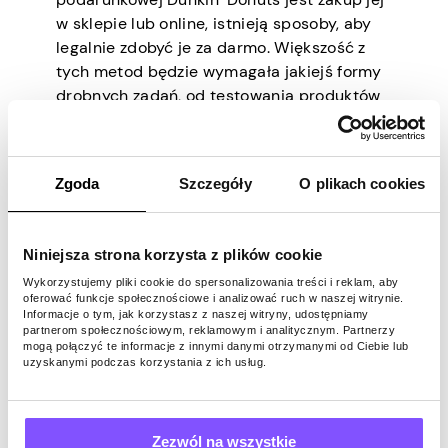
w sklepie lub online, istnieją sposoby, aby
legalnie zdobyć je za darmo. Większość z
tych metod będzie wymagała jakiejś formy
drobnych zadań, od testowania produktów
po wypełnianie ankiet.
Wypełnianie ankiet jest najczęstszym
sposobem, ponieważ jest najmniej
Zgoda
Szczegóły
O plikach cookies
czasochłonne, a jednocześnie nie kosztuje
absolutnie nic pod względem pieniędzy.
Wszystko, co musisz zrobić, to
Niniejsza strona korzysta z plików cookie
zarejestrować się w firmie, która umożliwia
Wykorzystujemy pliki cookie do spersonalizowania treści i reklam, aby
wypełnianie ankiet w celu uzyskania
oferować funkcje społecznościowe i analizować ruch w naszej witrynie.
Informacje o tym, jak korzystasz z naszej witryny, udostępniamy
nagród. Większość z nich będzie miała jakąś
partnerom społecznościowym, reklamowym i analitycznym. Partnerzy
formę punktów lojalnościowych, które
mogą połączyć te informacje z innymi danymi otrzymanymi od Ciebie lub
uzyskanymi podczas korzystania z ich usług.
można wymienić na różne towary, takie jak
karta podarunkowa Dunkin’ Donuts.
Firmy te zwykle pozyskują swoje ankiety od
Zezwól na wszystkie
różnych innych firm i organizacji, które