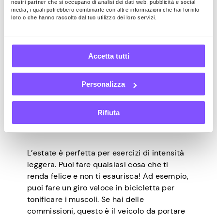
Pianificare eventi come questi è
nostri partner che si occupano di analisi dei dati web, pubblicità e social
media, i quali potrebbero combinarle con altre informazioni che hai fornito
semplicissimo. Invia un messaggio alle tue
loro o che hanno raccolto dal tuo utilizzo dei loro servizi.
persone preferite su Facebook per vedere
se sono disponibili per un’avventura del
genere e trova il tuo miglior paio di scarpe
Accetta tutti
da ginnastica. Quindi, cerca nel tuo
guardaroba l’abbigliamento più festoso e
sei pronto per fare nuove conoscenze e
Personalizza
imparare qualcosa di nuovo.
Rifiuta
8. Esercizio all’aperto
L’estate è perfetta per esercizi di intensità
leggera. Puoi fare qualsiasi cosa che ti
renda felice e non ti esaurisca! Ad esempio,
puoi fare un giro veloce in bicicletta per
tonificare i muscoli. Se hai delle
commissioni, questo è il veicolo da portare