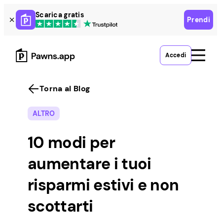
Skip
Scarica gratis
Prendi
to
content
Accedi
Torna al Blog
ALTRO
10 modi per
aumentare i tuoi
risparmi estivi e non
scottarti