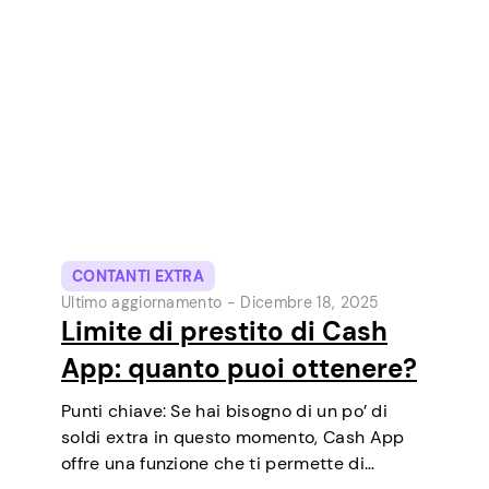
uno degli strumenti di pagamento digitale
più popolari negli USA. Inizialmente un
portafoglio…
CONTANTI EXTRA
Ultimo aggiornamento -
Dicembre 18, 2025
Limite di prestito di Cash
App: quanto puoi ottenere?
Punti chiave: Se hai bisogno di un po’ di
soldi extra in questo momento, Cash App
offre una funzione che ti permette di