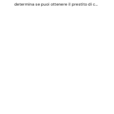
determina se puoi ottenere il prestito di cui
hai bisogno, negoziare tassi di interesse più
bassi, affittare un appartamento o
addirittura essere un fattore in alcuni test…