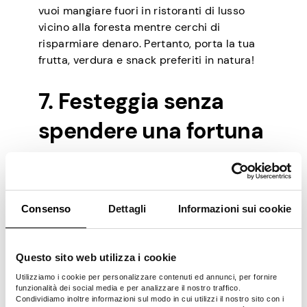
vuoi mangiare fuori in ristoranti di lusso
vicino alla foresta mentre cerchi di
risparmiare denaro. Pertanto, porta la tua
frutta, verdura e snack preferiti in natura!
7. Festeggia senza
spendere una fortuna
Rimanere in uno stato d’animo di festa a
104 ° F non è impossibile! C’è un concerto,
un’opera teatrale o altri eventi estivi
Consenso
Dettagli
Informazioni sui cookie
gratuiti nel calendario della tua comunità?
Chiedi in giro e scatena la tua regalità colta
senza spendere un centesimo! E la cosa
Questo sito web utilizza i cookie
migliore è che puoi portare i tuoi amici e la
Utilizziamo i cookie per personalizzare contenuti ed annunci, per fornire
tua famiglia.
funzionalità dei social media e per analizzare il nostro traffico.
Condividiamo inoltre informazioni sul modo in cui utilizzi il nostro sito con i